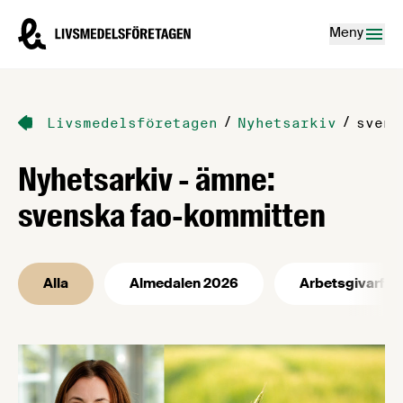
Hoppa till innehåll
Livsmedelsföretagen – till startsidan
Meny
/
/
Livsmedelsföretagen
Nyhetsarkiv
svens
Nyhetsarkiv - ämne:
svenska fao-kommitten
Alla
Almedalen 2026
Arbetsgivarfrå