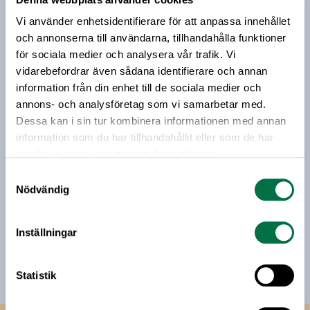
Prenumerera på vårt nyhetsbrev
kan göras mer hållbar. I detta lyftes
Vi använder enhetsidentifierare för att anpassa innehållet
Livsmedelsföretagens Hållbarhetsmanifest, något
Vårt nyhetsbrev kommer ut 3-4 gånger i månaden och
och annonserna till användarna, tillhandahålla funktioner
som gläder Livsmedelsföretagens
riktar sig till alla med ett intresse för
för sociala medier och analysera vår trafik. Vi
hållbarhetsansvarige Sara Sundquist.
livsmedelsföretagande och den svenska
vidarebefordrar även sådana identifierare och annan
livsmedelsbranschen. När du anmäler dig till vårt
information från din enhet till de sociala medier och
nyhetsbrev godkänner du Livsmedelsföretagens
annons- och analysföretag som vi samarbetar med.
hantering av personuppgifter.
Dessa kan i sin tur kombinera informationen med annan
information som du har tillhandahållit eller som de har
samlat in när du har använt deras tjänster.
E-post:
Samtyckesval
Nödvändig
Jag vill få relevant information från Livsmedelsföretagen
till min inkorg. Livsmedelsföretagen ska inte dela eller
Inställningar
sälja min personliga information. Jag kan när som helst
avsluta prenumerationen.
Statistik