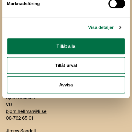
Marknadsföring
Livsmedels­företagen
Livsmedelsföretagen
Visa detaljer
Box 5501
114 85 Stockholm
Tillåt alla
Besök: Storgatan 19
E-post:
info@li.se
Tillåt urval
Telefon: 08-762 65 00
Kontakt
Avvisa
Björn Hellman
VD
bjorn.hellman@li.se
08-762 65 01
Jimmy Sandell