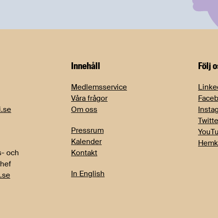
Innehåll
Följ 
Medlemsservice
Linke
Våra frågor
Face
i.se
Om oss
Insta
Twitte
Pressrum
YouT
Kalender
Hemk
- och
Kontakt
chef
In English
.se