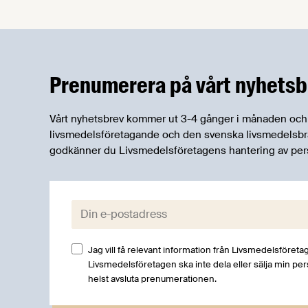
frukostseminarium där vi tillsammans
med samhällsanalytikerna på United
Minds både summerar 2020 och blickar
in i framtiden för den svenska
livsmedelsindustrin.
Prenumerera på vårt nyhetsb
Vårt nyhetsbrev kommer ut 3-4 gånger i månaden och rik
livsmedelsföretagande och den svenska livsmedelsbran
godkänner du Livsmedelsföretagens hantering av per
E-post:
Jag vill få relevant information från Livsmedelsföretag
Livsmedelsföretagen ska inte dela eller sälja min pe
helst avsluta prenumerationen.