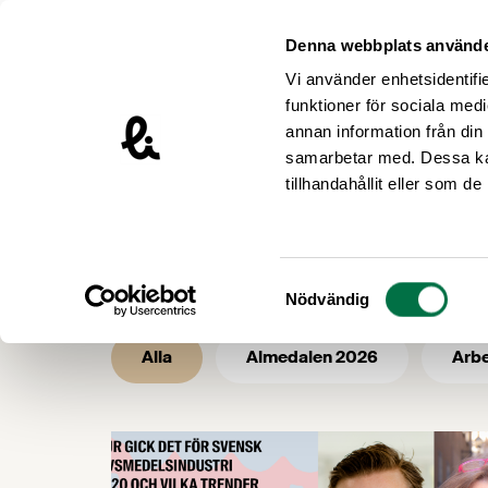
Hoppa till innehåll
Livsmedelsföretagen – till startsidan
Denna webbplats använde
Vi använder enhetsidentifie
funktioner för sociala medi
annan information från din
samarbetar med. Dessa kan
/
/
Livsmedelsföretagen
Nyhetsarkiv
tillhandahållit eller som d
Nyhetsarkiv -
Samtyckesval
Nödvändig
Alla
Almedalen 2026
Arbe