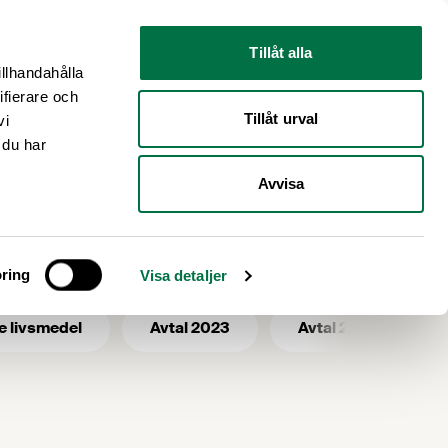
Nyhetsrum
Om oss
Tillåt alla
illhandahålla
ifierare och
Tillåt urval
vi
 du har
Avvisa
ring
Visa detaljer
e livsmedel
Avtal 2023
Avtal 2025