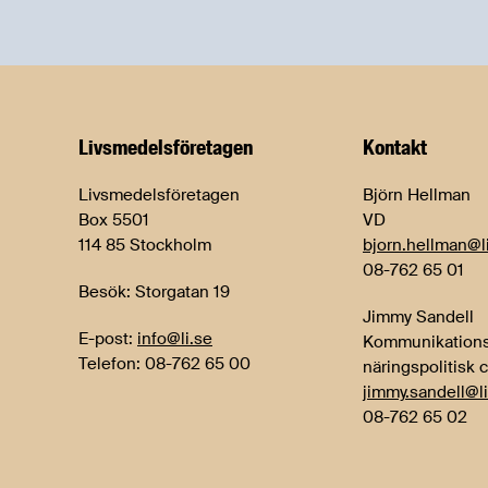
Livsmedels­företagen
Kontakt
Livsmedelsföretagen
Björn Hellman
Box 5501
VD
114 85 Stockholm
bjorn.hellman@l
08-762 65 01
Besök: Storgatan 19
Jimmy Sandell
E-post:
info@li.se
Kommunikations
Telefon: 08-762 65 00
näringspolitisk 
jimmy.sandell@li
08-762 65 02