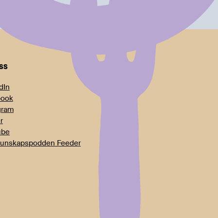
oss
dIn
book
gram
r
ube
unskapspodden Feeder