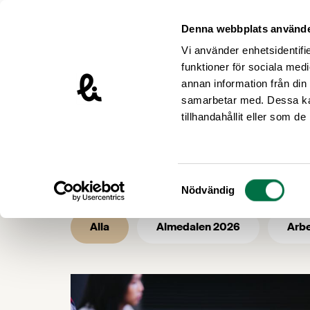
Hoppa till innehåll
Livsmedelsföretagen – till startsidan
Denna webbplats använde
Vi använder enhetsidentifie
funktioner för sociala medi
annan information från din
samarbetar med. Dessa kan
/
/
Livsmedelsföretagen
Nyhetsarkiv
tillhandahållit eller som d
Nyhetsarkiv -
Samtyckesval
Nödvändig
Alla
Almedalen 2026
Arbe