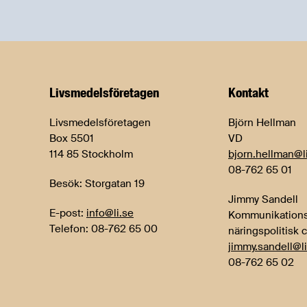
Livsmedels­företagen
Kontakt
Livsmedelsföretagen
Björn Hellman
Box 5501
VD
114 85 Stockholm
bjorn.hellman@l
08-762 65 01
Besök: Storgatan 19
Jimmy Sandell
E-post:
info@li.se
Kommunikations
Telefon: 08-762 65 00
näringspolitisk 
jimmy.sandell@li
08-762 65 02