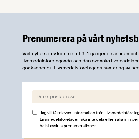
kostnadsfria
kompetensutvecklingsinsatser inom
ramen för Trygghetsfonden TSL:s projekt
”Kompetens för konkurrenskraft - för
individer och företag.” Den 15 juni
Prenumerera på vårt nyhetsb
arrangerar TSL ett webbinarium för dig
som vill veta mer.
Vårt nyhetsbrev kommer ut 3-4 gånger i månaden och rik
livsmedelsföretagande och den svenska livsmedelsbran
godkänner du Livsmedelsföretagens hantering av per
E-post:
Jag vill få relevant information från Livsmedelsföretag
Livsmedelsföretagen ska inte dela eller sälja min pe
helst avsluta prenumerationen.