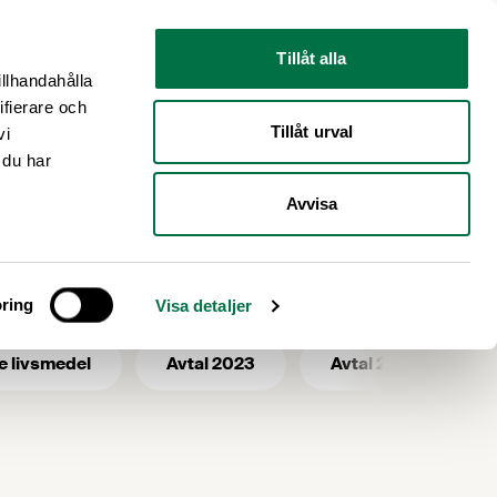
Nyhetsrum
Om oss
Tillåt alla
illhandahålla
ifierare och
Tillåt urval
vi
 du har
Avvisa
insatser
ring
Visa detaljer
e livsmedel
Avtal 2023
Avtal 2025