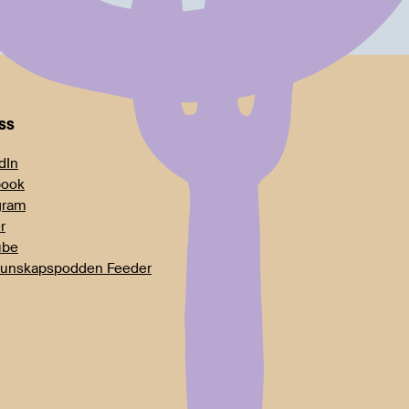
oss
dIn
book
gram
r
ube
unskapspodden Feeder