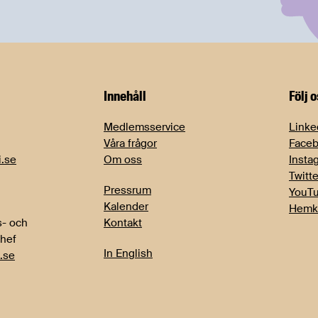
Innehåll
Följ 
Medlemsservice
Linke
Våra frågor
Face
i.se
Om oss
Insta
Twitte
Pressrum
YouT
Kalender
Hemk
- och
Kontakt
chef
In English
.se