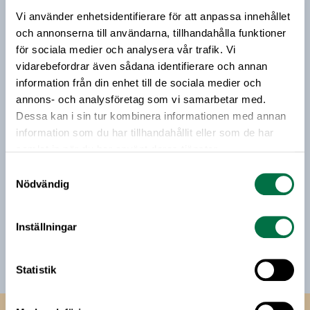
medelstora, att ansluta sig.
Vi använder enhetsidentifierare för att anpassa innehållet
Vårt nyhetsbrev kommer ut 3-4 gånger i månaden och
och annonserna till användarna, tillhandahålla funktioner
riktar sig till alla med ett intresse för
för sociala medier och analysera vår trafik. Vi
livsmedelsföretagande och den svenska
vidarebefordrar även sådana identifierare och annan
livsmedelsbranschen. När du anmäler dig till vårt
information från din enhet till de sociala medier och
nyhetsbrev godkänner du Livsmedelsföretagens
annons- och analysföretag som vi samarbetar med.
hantering av personuppgifter.
Dessa kan i sin tur kombinera informationen med annan
information som du har tillhandahållit eller som de har
samlat in när du har använt deras tjänster.
E-post:
Samtyckesval
Nödvändig
Jag vill få relevant information från Livsmedelsföretagen
till min inkorg. Livsmedelsföretagen ska inte dela eller
sälja min personliga information. Jag kan när som helst
Inställningar
avsluta prenumerationen.
Statistik