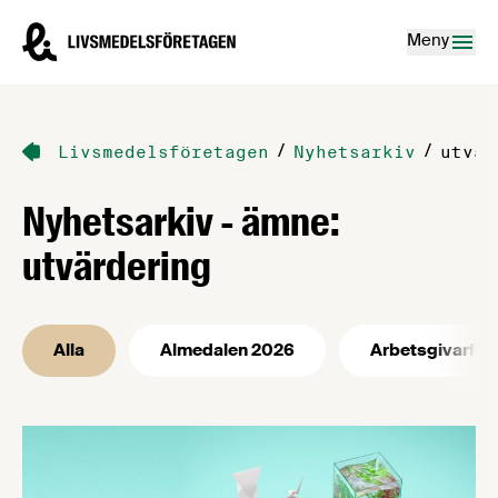
Hoppa till innehåll
Livsmedelsföretagen – till startsidan
Meny
/
/
Livsmedelsföretagen
Nyhetsarkiv
utvär
Nyhetsarkiv - ämne:
utvärdering
Alla
Almedalen 2026
Arbetsgivarfrå