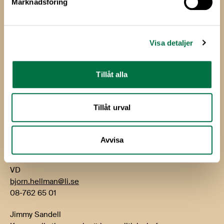
Marknadsföring
Livsmedels­företagen
Livsmedelsföretagen
Box 5501
Visa detaljer
114 85 Stockholm
Tillåt alla
Besök: Storgatan 19
E-post:
info@li.se
Tillåt urval
Telefon: 08-762 65 00
Kontakt
Avvisa
Björn Hellman
VD
bjorn.hellman@li.se
08-762 65 01
Jimmy Sandell