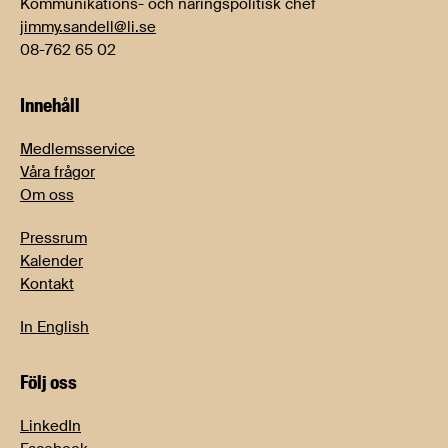
Kommunikations- och näringspolitisk chef
jimmy.sandell@li.se
08-762 65 02
Innehåll
Medlemsservice
Våra frågor
Om oss
Pressrum
Kalender
Kontakt
In English
Följ oss
LinkedIn