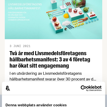
3 JUNI 2021
Två år med Livsmedelsföretagens
hållbarhetsmanifest: 3 av 4 företag
har ökat sitt engagemang
I en utvärdering av Livsmedelsföretagens
hållbarhetsmanifest svarar över 30 procent av de
anslutna företagen att manifestet har påverkat
deras hållbarhetsarbete i stor utsträckning. Nu
siktar Livsmedelsföretagen på att få ännu fler
livsmedelsproducenter, i synnerhet små och
Prenumerera på vårt nyhetsbrev
Denna webbplats använder cookies