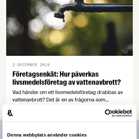
2 DECEMBER 2019
Företagsenkät: Hur påverkas
livsmedelsföretag av vattenavbrott?
Vad händer om ett livsmedelsföretag drabbas av
vattenavbrott? Det är en av frågorna som
forskningsinstitutet RISE och Statens väg- och
transportforskningsinstitut ska besvara i en ny
studie som syftar till att stärka Sveriges
infrastruktur. Nu efterlyser man mer information
Prenumerera på vårt nyhetsbrev
Denna webbplats använder cookies
från företagen via en enkät som är öppen t o m 19