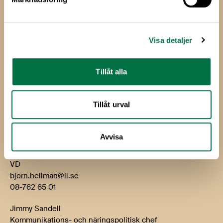
Livsmedels­företagen
Livsmedelsföretagen
Box 5501
Visa detaljer
114 85 Stockholm
Besök: Storgatan 19
Tillåt alla
E-post:
info@li.se
Telefon: 08-762 65 00
Tillåt urval
Kontakt
Avvisa
Björn Hellman
VD
bjorn.hellman@li.se
08-762 65 01
Jimmy Sandell
Kommunikations- och näringspolitisk chef