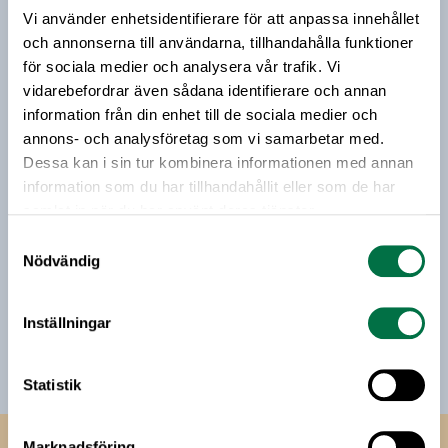
december.
Vi använder enhetsidentifierare för att anpassa innehållet
Vårt nyhetsbrev kommer ut 3-4 gånger i månaden och
och annonserna till användarna, tillhandahålla funktioner
riktar sig till alla med ett intresse för
för sociala medier och analysera vår trafik. Vi
livsmedelsföretagande och den svenska
vidarebefordrar även sådana identifierare och annan
livsmedelsbranschen. När du anmäler dig till vårt
information från din enhet till de sociala medier och
nyhetsbrev godkänner du Livsmedelsföretagens
annons- och analysföretag som vi samarbetar med.
hantering av personuppgifter.
Dessa kan i sin tur kombinera informationen med annan
information som du har tillhandahållit eller som de har
samlat in när du har använt deras tjänster.
E-post:
Samtyckesval
Nödvändig
Jag vill få relevant information från Livsmedelsföretagen
till min inkorg. Livsmedelsföretagen ska inte dela eller
sälja min personliga information. Jag kan när som helst
Inställningar
avsluta prenumerationen.
Statistik
Marknadsföring