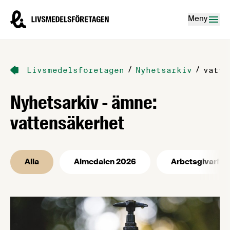
Hoppa till innehåll
Livsmedelsföretagen – till startsidan
Meny
/
/
Livsmedelsföretagen
Nyhetsarkiv
vatte
Nyhetsarkiv - ämne:
vattensäkerhet
Alla
Almedalen 2026
Arbetsgivarfrå