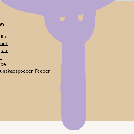
oss
dIn
book
gram
r
ube
unskapspodden Feeder