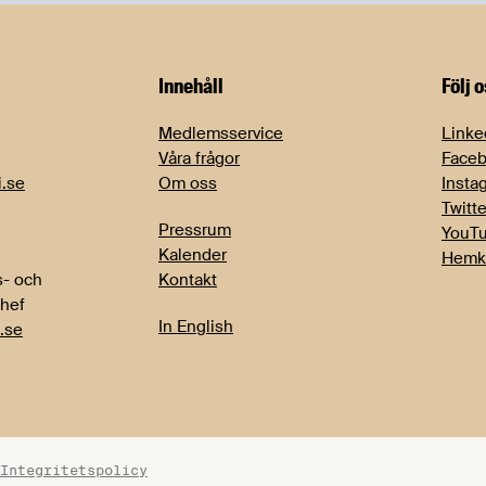
Innehåll
Följ 
Medlemsservice
Linke
Våra frågor
Face
i.se
Om oss
Insta
Twitte
Pressrum
YouT
Kalender
Hemk
- och
Kontakt
chef
In English
.se
Integritetspolicy