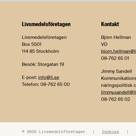
Livsmedels­företagen
Kontakt
Livsmedelsföretagen
Björn Hellman
Box 5501
VD
114 85 Stockholm
bjorn.hellman@l
08-762 65 01
Besök: Storgatan 19
Jimmy Sandell
E-post:
info@li.se
Kommunikations
Telefon: 08-762 65 00
näringspolitisk 
jimmy.sandell@li
08-762 65 02
© 2026 Livsmedelsföretagen
|
Cookies
|