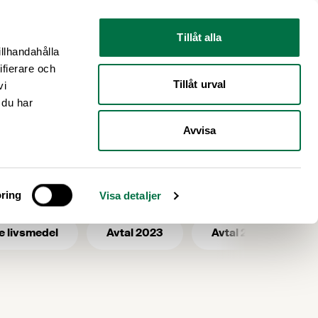
Nyhetsrum
Om oss
Tillåt alla
illhandahålla
ifierare och
Tillåt urval
vi
 du har
Avvisa
gång
ring
Visa detaljer
e livsmedel
Avtal 2023
Avtal 2025