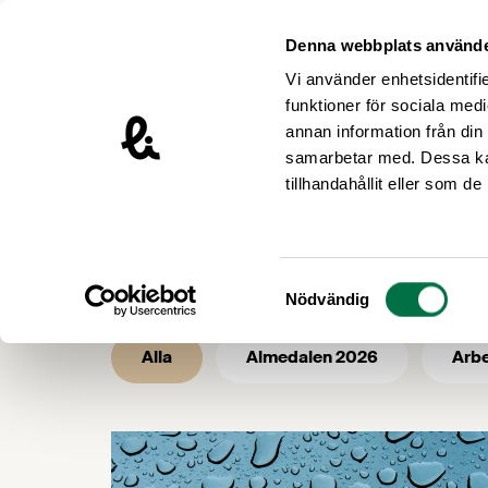
Hoppa till innehåll
Livsmedelsföretagen – till startsidan
Denna webbplats använde
Vi använder enhetsidentifie
funktioner för sociala medi
annan information från din
samarbetar med. Dessa kan
/
/
Livsmedelsföretagen
Nyhetsarkiv
tillhandahållit eller som d
Nyhetsarkiv -
Samtyckesval
Nödvändig
Alla
Almedalen 2026
Arbe