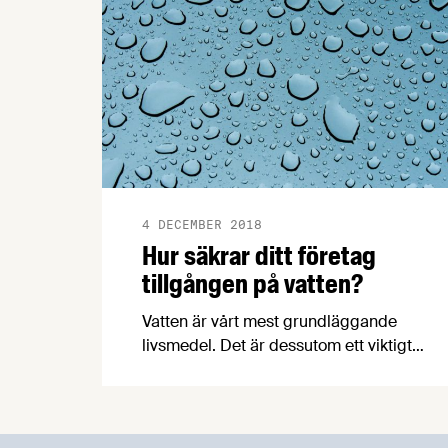
4 DECEMBER 2018
Hur säkrar ditt företag
tillgången på vatten?
Vatten är vårt mest grundläggande
livsmedel. Det är dessutom ett viktigt
ämne som ingrediens i andra livsmedel
och för att kunna göra rent vid
tillverkning. Som livsmedelsproducent är
det viktigt att du har en dialog med