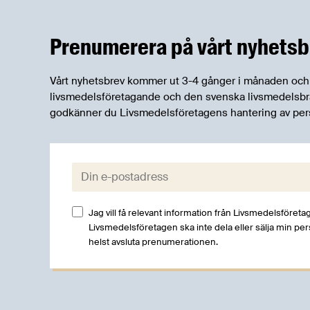
kommunen om vattentillgång, skriver
Patrik Strömer, ansvarig för
Prenumerera på vårt nyhetsb
krisberedskapsfrågor på
Livsmedelsföretagen.
Vårt nyhetsbrev kommer ut 3-4 gånger i månaden och rik
livsmedelsföretagande och den svenska livsmedelsbran
godkänner du Livsmedelsföretagens hantering av per
E-post:
Jag vill få relevant information från Livsmedelsföretag
Livsmedelsföretagen ska inte dela eller sälja min pe
helst avsluta prenumerationen.