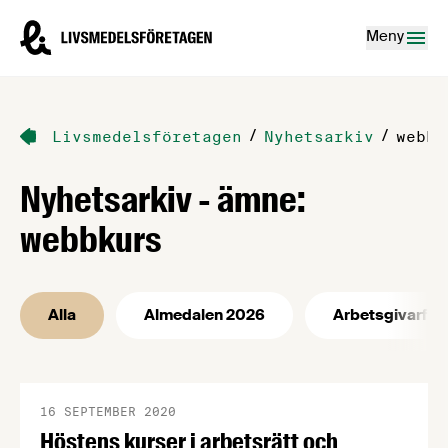
Hoppa till innehåll
Livsmedelsföretagen – till startsidan
Meny
/
/
Livsmedelsföretagen
Nyhetsarkiv
webbk
Nyhetsarkiv - ämne:
webbkurs
Alla
Almedalen 2026
Arbetsgivarfrå
16 SEPTEMBER 2020
Höstens kurser i arbetsrätt och