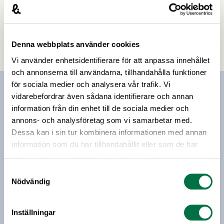
webbkurs
Nu har du som driver eller arbetar på ett
livsmedelsföretag möjlighet att gå en avgiftsfri
Denna webbplats använder cookies
webbkurs i energieffektivisering och lära dig mer
Vi använder enhetsidentifierare för att anpassa innehållet
om hur du kan använda företagets energi på ett
och annonserna till användarna, tillhandahålla funktioner
smartare sätt. Kursen är framtagen av
för sociala medier och analysera vår trafik. Vi
Energimyndigheten i samarbete med
Prenumerera på vårt nyhetsbrev
vidarebefordrar även sådana identifierare och annan
Livsmedelsföretagen.
information från din enhet till de sociala medier och
Vårt nyhetsbrev kommer ut 3-4 gånger i månaden och
annons- och analysföretag som vi samarbetar med.
riktar sig till alla med ett intresse för
Dessa kan i sin tur kombinera informationen med annan
livsmedelsföretagande och den svenska
information som du har tillhandahållit eller som de har
livsmedelsbranschen. När du anmäler dig till vårt
samlat in när du har använt deras tjänster.
nyhetsbrev godkänner du Livsmedelsföretagens
Samtyckesval
hantering av personuppgifter.
Nödvändig
E-post:
Inställningar