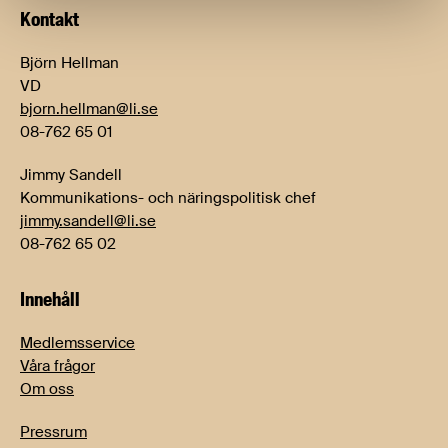
Kontakt
Björn Hellman
VD
bjorn.hellman@li.se
08-762 65 01
Jimmy Sandell
Kommunikations- och näringspolitisk chef
jimmy.sandell@li.se
08-762 65 02
Innehåll
Medlemsservice
Våra frågor
Om oss
Pressrum