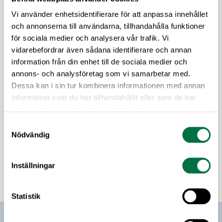
Jennie Nilsson, civilminister Ardalan Shekarabi,
GD:ar, VD:ar och andra ledande experter,
Vi använder enhetsidentifierare för att anpassa innehållet
opinionsbildare och beslutsfattare.
och annonserna till användarna, tillhandahålla funktioner
för sociala medier och analysera vår trafik. Vi
vidarebefordrar även sådana identifierare och annan
information från din enhet till de sociala medier och
annons- och analysföretag som vi samarbetar med.
Dessa kan i sin tur kombinera informationen med annan
information som du har tillhandahållit eller som de har
samlat in när du har använt deras tjänster.
2 MAJ 2019
Samtyckesval
Behöver du en livsmedelsexpert till
Nödvändig
ditt evenemang i Almedalen?
Livsmedelsföretagen har experter inom allt från
Inställningar
näringspolitik, ekonomi, hållbarhet och lagstiftning
till EU, FoU, nutrition, arbetsrätt och
livsmedelsexport. Vi ställer gärna upp i seminarier
Statistik
och debatter som berör livsmedel,
livsmedelsindustrin och företagande. Hör av dig!