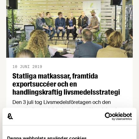
10 JUNI 2019
Statliga matkassar, framtida
exportsuccéer och en
handlingskraftig livsmedelsstrategi
Den 3 juli tog Livsmedelsföretagen och den
svenska livsmedelsindustrin över Almedalen. I en
vacker trädgård mitt i Visby anordnade vi tre
tankeväckande seminarier om angelägna frågor.
Bland deltagarna återfanns landsbygdsminister
Denna webbplats använder cookies