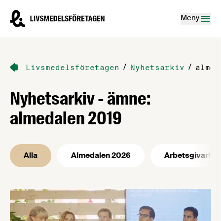
Hoppa till innehåll
Livsmedelsföretagen – till startsidan
Meny
/
/
Livsmedelsföretagen
Nyhetsarkiv
almed
Nyhetsarkiv - ämne:
almedalen 2019
Alla
Almedalen 2026
Arbetsgivarfrå