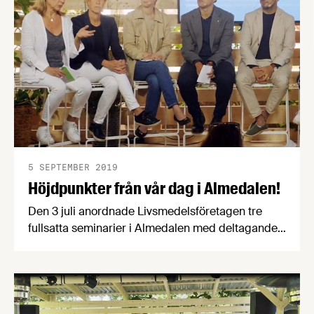
5 SEPTEMBER 2019
Höjdpunkter från vår dag i Almedalen!
Den 3 juli anordnade Livsmedelsföretagen tre
fullsatta seminarier i Almedalen med deltagande
av bla landsbygdsminister Jennie Nilsson,
civilminister Ardalan Shekarabi, generaldirektörer,
vd:ar och andra ledande experter och
beslutsfattare. Se våra korta filmer med
höjdpunkter från de spännande samtalen.