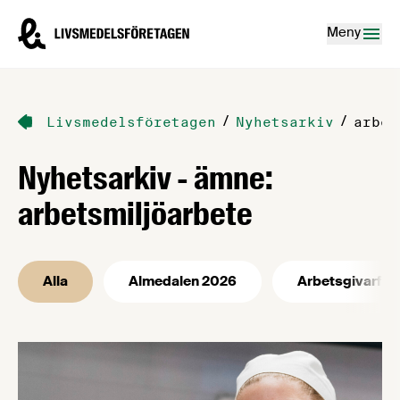
Hoppa till innehåll
Livsmedelsföretagen – till startsidan
Meny
/
/
Livsmedelsföretagen
Nyhetsarkiv
arbet
Nyhetsarkiv - ämne:
arbetsmiljöarbete
Alla
Almedalen 2026
Arbetsgivarfrå