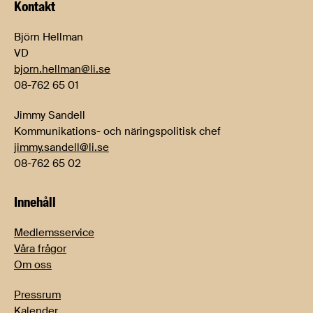
Kontakt
Björn Hellman
VD
bjorn.hellman@li.se
08-762 65 01
Jimmy Sandell
Kommunikations- och näringspolitisk chef
jimmy.sandell@li.se
08-762 65 02
Innehåll
Medlemsservice
Våra frågor
Om oss
Pressrum
Kalender