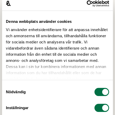
Den 16 november äger vårt nya
utbildningsseminarium rum, där chefer och
arbetsledare har möjlighet att bygga på sina
Denna webbplats använder cookies
kunskaper kring förbättringsarbete inom
arbetsmiljö och produktion. Seminariet är ett led i
Vi använder enhetsidentifierare för att anpassa innehållet
Livsmedelsföretagens arbete med Nollvisionen
och annonserna till användarna, tillhandahålla funktioner
med syfte att minimera arbetsskador och
för sociala medier och analysera vår trafik. Vi
arbetsplatsolyckor.
vidarebefordrar även sådana identifierare och annan
information från din enhet till de sociala medier och
annons- och analysföretag som vi samarbetar med.
Dessa kan i sin tur kombinera informationen med annan
information som du har tillhandahållit eller som de har
samlat in när du har använt deras tjänster.
Samtyckesval
Nödvändig
14 JUNI 2019
Inställningar
Ny statistik om olyckor och skador på