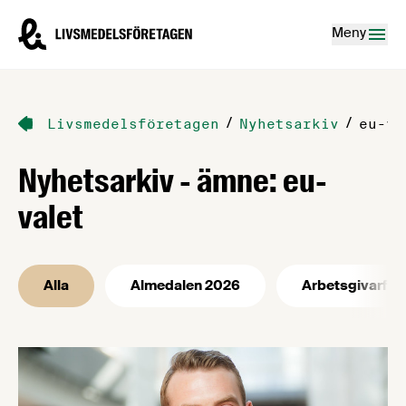
Hoppa till innehåll
Livsmedelsföretagen – till startsidan
Meny
/
/
Livsmedelsföretagen
Nyhetsarkiv
eu-va
Nyhetsarkiv - ämne: eu-
valet
Alla
Almedalen 2026
Arbetsgivarfrå