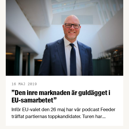
mycket mer. Lyssna och läs!
16 MAJ 2019
”Den inre marknaden är guldägget i
EU-samarbetet”
Inför EU-valet den 26 maj har vår podcast Feeder
träffat partiernas toppkandidater. Turen har
kommit till Moderaternas 3:e namn Jörgen