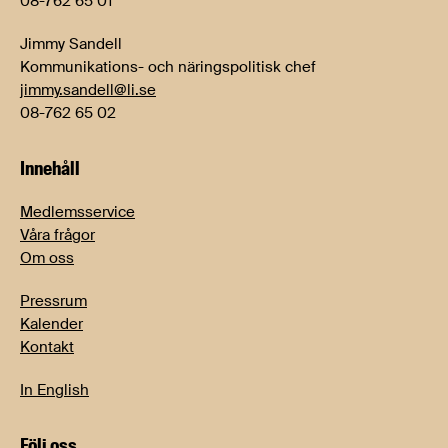
08-762 65 01
Jimmy Sandell
Kommunikations- och näringspolitisk chef
jimmy.sandell@li.se
08-762 65 02
Innehåll
Medlemsservice
Våra frågor
Om oss
Pressrum
Kalender
Kontakt
In English
Följ oss