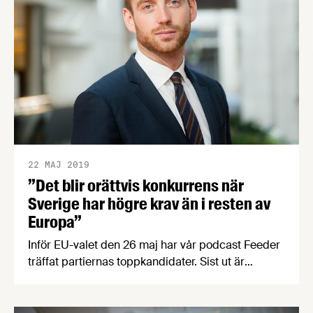
22 MAJ 2019
”Det blir orättvis konkurrens när
Sverige har högre krav än i resten av
Europa”
Inför EU-valet den 26 maj har vår podcast Feeder
träffat partiernas toppkandidater. Sist ut är
Miljöpartiets 3:e namn Jakop Dalunde som pratar
om fördelar och nackdelar med inre marknaden,
hur EU kan främja FoU, GMO, frihandelsavtal och