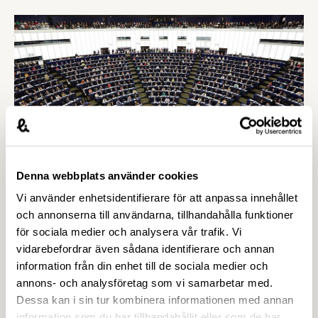
Warborn som pratar om varför den inre
marknaden är så viktig, farorna med
protektionism, problemet med nationella regler,
Brexit, GMO och mycket mer.
Denna webbplats använder cookies
Vi använder enhetsidentifierare för att anpassa innehållet
16 MAJ 2019
Livsmedelsföretagens guide till EU-
och annonserna till användarna, tillhandahålla funktioner
för sociala medier och analysera vår trafik. Vi
valet – allt du behöver veta!
vidarebefordrar även sådana identifierare och annan
95% av all livsmedelsrelaterad lagstiftning
information från din enhet till de sociala medier och
beslutas på EU-nivå, så ur livsmedelsindustrins
annons- och analysföretag som vi samarbetar med.
perspektiv är EU-valet är minst lika viktigt som
Dessa kan i sin tur kombinera informationen med annan
riksdagsvalet. Våra EU-experter Nicklas Amelin
information som du har tillhandahållit eller som de har