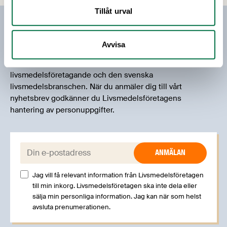
nationella regler, om EU gör för mycket eller för
Tillåt urval
lite, goldplating, snusförbudet och mer. Deniz
Prenumerera på vårt nyhetsbrev
medverkade även i EU-debatten på Matdagen
Avvisa
den 9 maj.
Vårt nyhetsbrev kommer ut 3-4 gånger i månaden och
riktar sig till alla med ett intresse för
livsmedelsföretagande och den svenska
livsmedelsbranschen. När du anmäler dig till vårt
nyhetsbrev godkänner du Livsmedelsföretagens
hantering av personuppgifter.
E-post:
Jag vill få relevant information från Livsmedelsföretagen
till min inkorg. Livsmedelsföretagen ska inte dela eller
sälja min personliga information. Jag kan när som helst
avsluta prenumerationen.