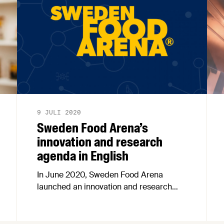
9 JULI 2020
Sweden Food Arena’s
innovation and research
agenda in English
In June 2020, Sweden Food Arena
launched an innovation and research
agenda for the food sector. The agenda
is now available in english.