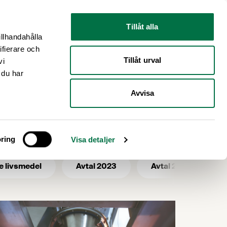
Nyhetsrum
Om oss
Tillåt alla
illhandahålla
ifierare och
Tillåt urval
vi
 du har
Avvisa
ring
Visa detaljer
e livsmedel
Avtal 2023
Avtal 2025