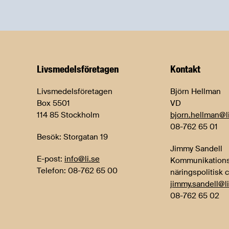
Livsmedels­företagen
Kontakt
Livsmedelsföretagen
Björn Hellman
Box 5501
VD
114 85 Stockholm
bjorn.hellman@l
08-762 65 01
Besök: Storgatan 19
Jimmy Sandell
E-post:
info@li.se
Kommunikations
Telefon: 08-762 65 00
näringspolitisk 
jimmy.sandell@li
08-762 65 02