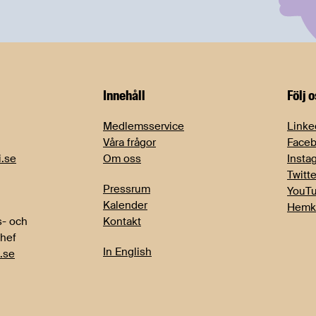
Innehåll
Följ 
Medlemsservice
Linke
Våra frågor
Face
i.se
Om oss
Insta
Twitte
Pressrum
YouT
Kalender
Hemk
- och
Kontakt
chef
In English
.se