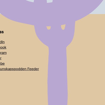
oss
dIn
book
gram
r
ube
unskapspodden Feeder