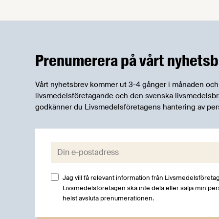
besked för livsmedelssektorn. Närmare
380 miljoner kronor satsas på
livsmedelsforskning, vilket är en
signifikant ökning mot tidigare år.
Prenumerera på vårt nyhetsb
Vårt nyhetsbrev kommer ut 3-4 gånger i månaden och rik
livsmedelsföretagande och den svenska livsmedelsbran
godkänner du Livsmedelsföretagens hantering av per
E-post:
Jag vill få relevant information från Livsmedelsföretag
Livsmedelsföretagen ska inte dela eller sälja min pe
helst avsluta prenumerationen.