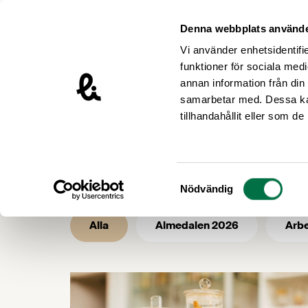
Hoppa till innehåll
Livsmedelsföretagen – till startsidan
Denna webbplats använde
Vi använder enhetsidentifie
funktioner för sociala medi
annan information från din
samarbetar med. Dessa kan
/
/
Livsmedelsföretagen
Nyhetsarkiv
tillhandahållit eller som d
Nyhetsarkiv -
Samtyckesval
Nödvändig
Alla
Almedalen 2026
Arbe