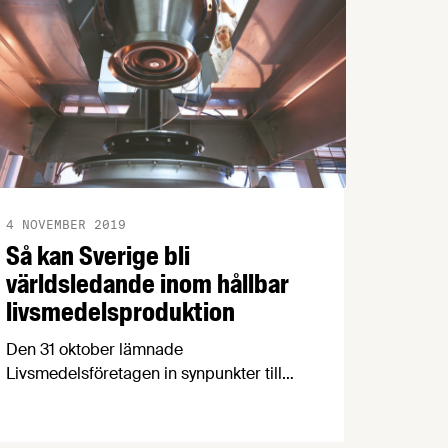
4 NOVEMBER 2019
Så kan Sverige bli
världsledande inom hållbar
livsmedelsproduktion
Den 31 oktober lämnade
Livsmedelsföretagen in synpunkter till
regeringens kommande forskningspolitik
i form av ett inspel till
forskningspropositionen 2020. Vårt