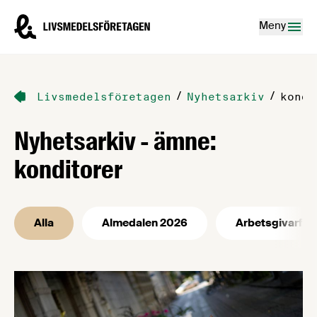
Hoppa till innehåll
Livsmedelsföretagen – till startsidan
Meny
/
/
Livsmedelsföretagen
Nyhetsarkiv
kondi
Nyhetsarkiv - ämne:
konditorer
Alla
Almedalen 2026
Arbetsgivarfrå