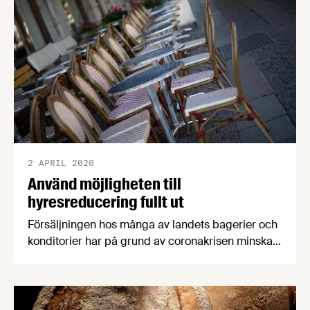
2 APRIL 2020
Använd möjligheten till
hyresreducering fullt ut
Försäljningen hos många av landets bagerier och
konditorier har på grund av coronakrisen minskat
dramatiskt med akut likviditetsbrist som följd.
Livsmedelsföretagen och Sveriges bagare &
konditorer (SBK) är därför positiva till regeringens
förslag för sänkta hyror och uppmanar