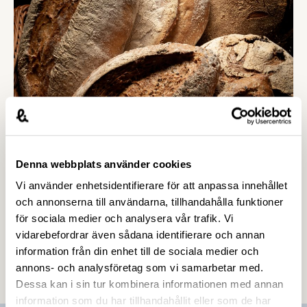
medlemsföretag att använda systemet för
hyresreduceringar fullt ut.
Denna webbplats använder cookies
5 MARS 2019
Vi använder enhetsidentifierare för att anpassa innehållet
Nu ska det bli enklare och tydligare
och annonserna till användarna, tillhandahålla funktioner
om bröd
för sociala medier och analysera vår trafik. Vi
vidarebefordrar även sådana identifierare och annan
Sveriges bagare & konditorer, SBK, har tagit
information från din enhet till de sociala medier och
initiativ till nya branschöverenskommelser som
annons- och analysföretag som vi samarbetar med.
ska göra det enklare och tydligare för både
Dessa kan i sin tur kombinera informationen med annan
konsumenter och bageribranschen att förstå vad
information som du har tillhandahållit eller som de har