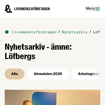
Hoppa till innehåll
Livsmedelsföretagen – till startsidan
Meny
/
/
Livsmedelsföretagen
Nyhetsarkiv
Löfbe
Nyhetsarkiv - ämne:
Löfbergs
Alla
Almedalen 2026
Arbetsgivarfrå