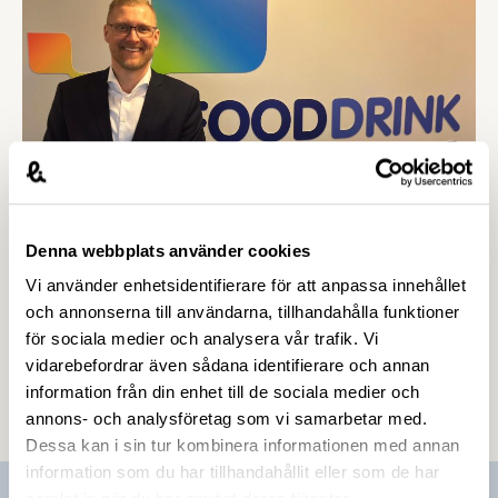
Denna webbplats använder cookies
26 FEBRUARI 2020
Vi använder enhetsidentifierare för att anpassa innehållet
Lars Appelqvist invald i styrelsen för
och annonserna till användarna, tillhandahålla funktioner
FoodDrinkEurope
för sociala medier och analysera vår trafik. Vi
I tisdags blev Lars Appelqvist, vd för Löfbergs och
vidarebefordrar även sådana identifierare och annan
ordförande i Livsmedelsföretagen, invald i
information från din enhet till de sociala medier och
styrelsen för den europeiska
annons- och analysföretag som vi samarbetar med.
branschorganisationen FoodDrinkEurope. Lars
Dessa kan i sin tur kombinera informationen med annan
var nominerad av de nationella
information som du har tillhandahållit eller som de har
branschorganisationerna i Sverige, Danmark,