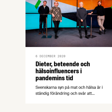
6 DECEMBER 2020
Dieter, beteende och
hälsoinfluencers i
pandemins tid
Svenskarna syn på mat och hälsa är i
ständig förändring och svår att
överblicka. Vilka dieter är hetast och
vilka är på väg att blåsa förbi? Vem är
egentligen trovärdigast i mat och