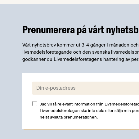
hälsofrågor? Och hur har svenskarnas
matvanor påverkats av coronakrisens
ökade hemmasittande? För att ta reda
Prenumerera på vårt nyhetsb
på detta och mycket mer har
branschorganisationen
Livsmedelsföretagen låtit
Vårt nyhetsbrev kommer ut 3-4 gånger i månaden och rik
analysföretaget Demoskop göra en
livsmedelsföretagande och den svenska livsmedelsbran
undersökning bland allmänheten på
godkänner du Livsmedelsföretagens hantering av per
temat Mat och hälsa, vilken
presenterades på en digital pressträff
den 4 december 2020.
E-post:
Jag vill få relevant information från Livsmedelsföretag
Livsmedelsföretagen ska inte dela eller sälja min pe
helst avsluta prenumerationen.