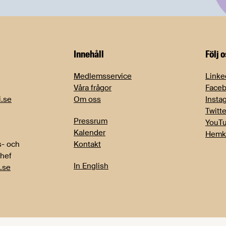
Innehåll
Följ 
Medlemsservice
Linke
Våra frågor
Face
i.se
Om oss
Insta
Twitte
Pressrum
YouT
Kalender
Hemk
- och
Kontakt
chef
In English
.se