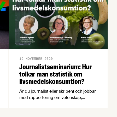
19 NOVEMBER 2020
Journalistseminarium: Hur
tolkar man statistik om
livsmedelskonsumtion?
Är du journalist eller skribent och jobbar
med rapportering om vetenskap,
folkhälsa, mat eller dryck? I sådana fall
har vi ett perfekt digitalt seminarium för
dig den 4 december, som kommer att