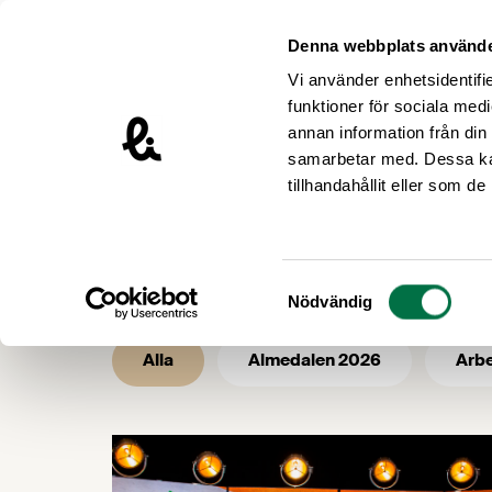
Hoppa till innehåll
Livsmedelsföretagen – till startsidan
Denna webbplats använde
Vi använder enhetsidentifie
funktioner för sociala medi
annan information från din
samarbetar med. Dessa kan
/
/
Livsmedelsföretagen
Nyhetsarkiv
tillhandahållit eller som d
Nyhetsarkiv 
Samtyckesval
Nödvändig
Alla
Almedalen 2026
Arbe