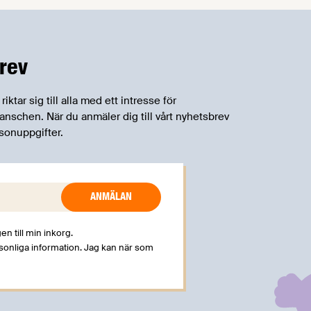
vara fullt av tips och tricks som gör ditt
jobb lättare. Dessutom presenterar vi en
rykande färsk undersökning om
rev
svenskarnas syn på mat och hälsa.
tar sig till alla med ett intresse för
schen. När du anmäler dig till vårt nyhetsbrev
sonuppgifter.
en till min inkorg.
rsonliga information. Jag kan när som