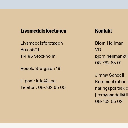
Livsmedels­företagen
Kontakt
Livsmedelsföretagen
Björn Hellman
Box 5501
VD
114 85 Stockholm
bjorn.hellman@l
08-762 65 01
Besök: Storgatan 19
Jimmy Sandell
E-post:
info@li.se
Kommunikations
Telefon: 08-762 65 00
näringspolitisk 
jimmy.sandell@li
08-762 65 02