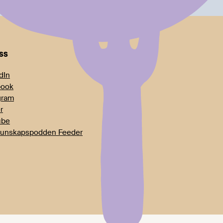
oss
dIn
book
gram
r
ube
unskapspodden Feeder