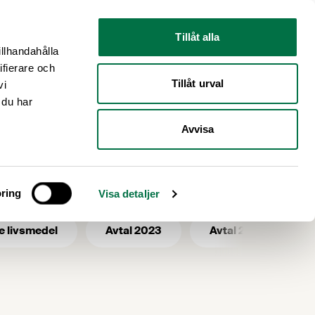
Nyhetsrum
Om oss
Tillåt alla
illhandahålla
ifierare och
Tillåt urval
vi
 du har
Avvisa
ring
Visa detaljer
e livsmedel
Avtal 2023
Avtal 2025