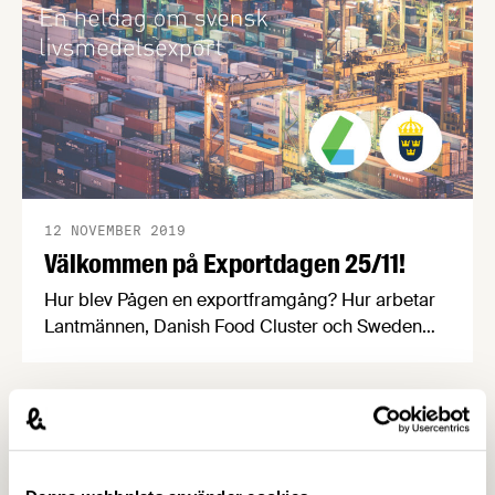
12 NOVEMBER 2019
Välkommen på Exportdagen 25/11!
Hur blev Pågen en exportframgång? Hur arbetar
Lantmännen, Danish Food Cluster och Sweden
Food Arena med FoI och export? Hur lyckas man i
Japan, Kina och Singapore enligt Business
Swedens experter? Hur gör The Absolut Company,
Try Swedish och Visit Sweden för att nå ut till den
globala konsumenten? Allt detta och mycket mer
får du svar på under Exportdagen!