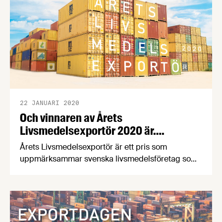
22 JANUARI 2020
Och vinnaren av Årets
Livsmedelsexportör 2020 är….
Årets Livsmedelsexportör är ett pris som
uppmärksammar svenska livsmedelsföretag som
har haft stora exportframgångar. I år delas priset
ut för 22:a året i rad, och tom den 21 februari har
du möjlighet att nominera företag som du anser
borde hyllas för sin export.