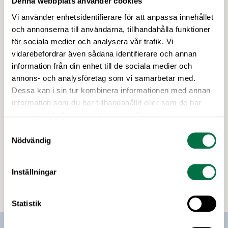
Denna webbplats använder cookies
Vi använder enhetsidentifierare för att anpassa innehållet
och annonserna till användarna, tillhandahålla funktioner
för sociala medier och analysera vår trafik. Vi
vidarebefordrar även sådana identifierare och annan
information från din enhet till de sociala medier och
annons- och analysföretag som vi samarbetar med.
Dessa kan i sin tur kombinera informationen med annan
information som du har tillhandahållit eller som de har
24 OKTOBER 2018
samlat in när du har använt deras tjänster.
Handeln vilseleder i sina försök att
Samtyckesval
stoppa EU-kommissionens lagförslag
Nödvändig
mot otillbörliga affärsmetoder
EU-kommissionen vill genom en ny lag stävja
Inställningar
otillbörliga affärsmetoder som missgynnar mindre
livsmedelsleverantörer. Handeln och ett antal
djurrättsorganisationer utnyttjar nu ett
Statistik
ändringsförslag från en enskild
parlamentsledamot för att bilda opinion mot EU-