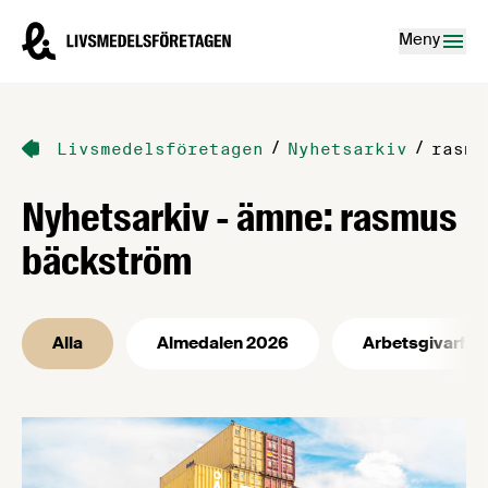
Hoppa till innehåll
Livsmedelsföretagen – till startsidan
Meny
/
/
Livsmedelsföretagen
Nyhetsarkiv
rasmu
Nyhetsarkiv - ämne: rasmus
bäckström
Alla
Almedalen 2026
Arbetsgivarfrå