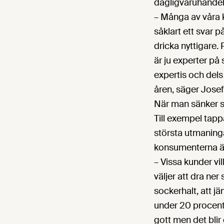
dagligvaruhandel
– Många av våra k
såklart ett svar 
dricka nyttigare.
är ju experter på
expertis och del
åren, säger Josefi
När man sänker so
Till exempel tapp
största utmaning
konsumenterna är
– Vissa kunder vi
väljer att dra ner
sockerhalt, att 
under 20 procent 
gott men det blir