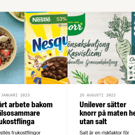
 JANUARI 2023
25 AUGUSTI 2022
årt arbete bakom
Unilever sätter
älsosammare
knorr på maten he
ukostflinga
utan salt
stlés frukostflingor
Salt är en riskfaktor för