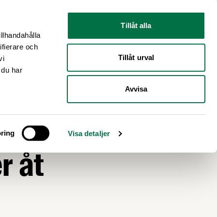
Nyhetsrum
Om oss
Tillåt alla
illhandahålla
ifierare och
Tillåt urval
vi
 du har
Avvisa
ring
Visa detaljer
r åt