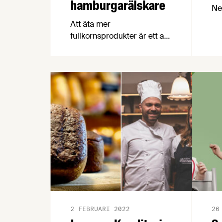
hamburgarälskare
Ne
up
Att äta mer
de
fullkornsprodukter är ett av
del
de bästa sätten att
in
förebygga ohälsa. Det har
cho
Lantmännen Unibake tagit
är
fasta på i sin
en
produktutveckling. Deras
pro
nya korvbröd och
hä
hamburgerbröd gör det
fö
enklare och godare för
pop
både stora och små att få i
sig mer fullkorn och fiber.
2 FEBRUARI 2022
26