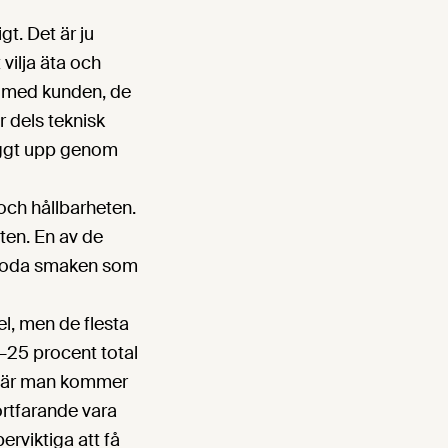
t. Det är ju
vilja äta och
te med kunden, de
r dels teknisk
yggt upp genom
och hållbarheten.
ten. En av de
 goda smaken som
el, men de flesta
20–25 procent total
n när man kommer
ortfarande vara
erviktiga att få