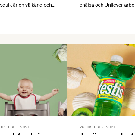
squik är en välkänd och
ohälsa och Unilever arbe
pskattad produkt, men
sedan många år med att
n har genom åren fått en
sänka salthalten i sina
 kritik för att den
produkter. Företaget had
nehåller socker och
redan buljonger med låg
klad. Vad få känner till
salthalt och efter ett
 att Nesquik genomgått
intensivt utvecklingsarbe
 lång och resurskrävande
kunde man nyligen lanse
duktutveckling för att bli
Knorr Zero Salt, en buljo
lsosammare utan att
helt utan salt.
rlora sin goda smak och
ularitet.
 OKTOBER 2021
26 OKTOBER 2021