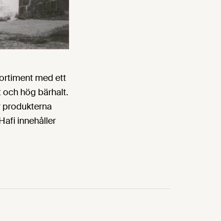
ssortiment med ett
t och hög bärhalt.
v produkterna
Hafi innehåller