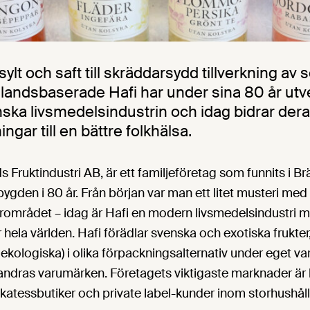
sylt och saft till skräddarsydd tillverkning av
landsbaserade Hafi har under sina 80 år utvec
ka livsmedelsindustrin och idag bidrar dera
ngar till en bättre folkhälsa.
ds Fruktindustri AB, är ett familjeföretag som funnits i 
ygden i 80 år. Från början var man ett litet musteri med
rområdet – idag är Hafi en modern livsmedelsindustri
 hela världen. Hafi förädlar svenska och exotiska frukter
ekologiska) i olika förpackningsalternativ under eget v
r andras varumärken. Företagets viktigaste marknader är b
likatessbutiker och private label-kunder inom storhushål