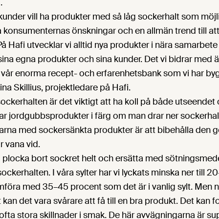
.
under vill ha produkter med så låg sockerhalt som möjlig
på konsumenternas önskningar och en allmän trend till att 
 På Hafi utvecklar vi alltid nya produkter i nära samarbe
 sina egna produkter och sina kunder. Det vi bidrar med ä
s vår enorma recept- och erfarenhetsbank som vi har b
na Skillius, projektledare på Hafi.
ckerhalten är det viktigt att ha koll på både utseendet 
ar jordgubbsprodukter i färg om man drar ner sockerhal
arna med sockersänkta produkter är att bibehålla den
 vana vid.
ll plocka bort sockret helt och ersätta med sötningsmed
 sockerhalten. I våra sylter har vi lyckats minska ner till 
jämföra med 35–45 procent som det är i vanlig sylt. Me
kan det vara svårare att få till en bra produkt. Det kan f
 ofta stora skillnader i smak. De här avvägningarna är sup