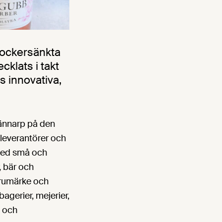
 sockersänkta
klats i takt
s innovativa,
Brännarp på den
 leverantörer och
 med små och
, bär och
arumärke och
agerier, mejerier,
l och