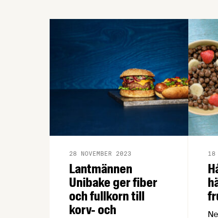
28 NOVEMBER 2023
18
Lantmännen
H
Unibake ger fiber
h
och fullkorn till
fr
korv- och
Ne