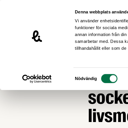
Hoppa till innehåll
Livsmedelsföretagen – till startsidan
Denna webbplats använde
Vi använder enhetsidentifie
funktioner för sociala medi
annan information från din
samarbetar med. Dessa kan
Tillbaka
tillhandahållit eller som d
FOLKHÄLSA OCH 
Hafi 
Samtyckesval
Nödvändig
socke
livsm