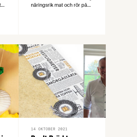
tar
näringsrik mat och rör på
sig tillräckligt kan vara en
rejäl utmaning. För att
e
underlätta för föräldrar har
Nestlé skapat det globala
programmet Nestlé for
te
Healthier Kids.
ra
ng
14 OKTOBER 2021