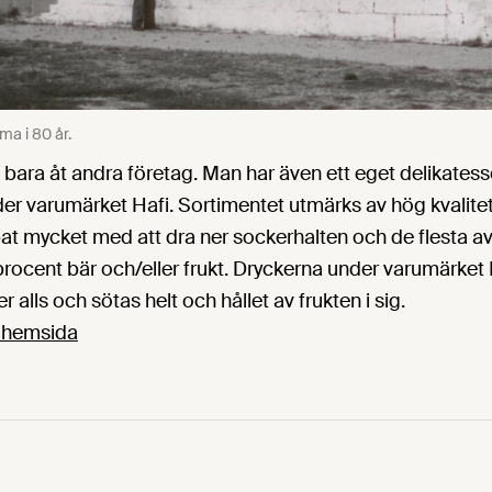
ma i 80 år.
nte bara åt andra företag. Man har även ett eget delikate
nder varumärket Hafi. Sortimentet utmärks av hög kvalite
at mycket med att dra ner sockerhalten och de flesta a
procent bär och/eller frukt. Dryckerna under varumärket 
er alls och sötas helt och hållet av frukten i sig.
 hemsida