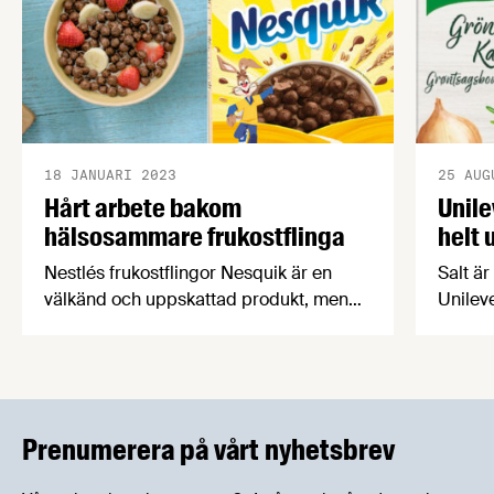
18 JANUARI 2023
25 AUG
Hårt arbete bakom
Unile
hälsosammare frukostflinga
helt 
Nestlés frukostflingor Nesquik är en
Salt är
välkänd och uppskattad produkt, men
Unilev
den har genom åren fått en del kritik för
att sän
att den innehåller socker och choklad.
Företa
Vad få känner till är att Nesquik
låg sal
genomgått en lång och resurskrävande
utveck
produktutveckling för att bli
lansera
Prenumerera på vårt nyhetsbrev
hälsosammare utan att förlora sin goda
utan sa
smak och popularitet.