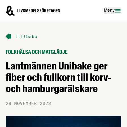
Hoppa till innehåll
Livsmedelsföretagen – till startsidan
Meny
Tillbaka
FOLKHÄLSA OCH MATGLÄDJE
Lantmännen Unibake ger
fiber och fullkorn till korv-
och hamburgarälskare
28 NOVEMBER 2023