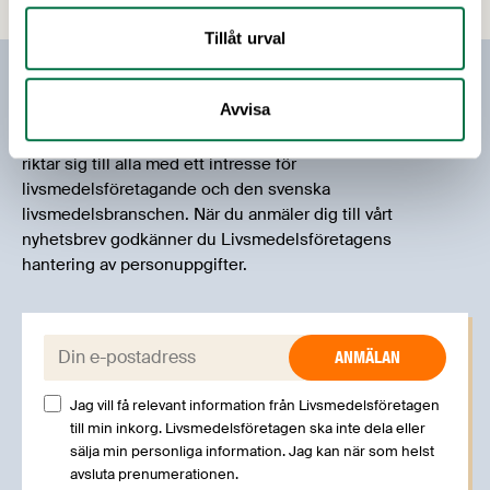
Livsmedelsföretagens näringspolitiska expert
Tillåt urval
Marie Rydén är i huvudsak positiv till planen,
förutsatt att regeringen nu går från ord till
Prenumerera på vårt nyhetsbrev
handling.
Avvisa
Vårt nyhetsbrev kommer ut 3-4 gånger i månaden och
riktar sig till alla med ett intresse för
livsmedelsföretagande och den svenska
livsmedelsbranschen. När du anmäler dig till vårt
nyhetsbrev godkänner du Livsmedelsföretagens
hantering av personuppgifter.
E-post:
Jag vill få relevant information från Livsmedelsföretagen
till min inkorg. Livsmedelsföretagen ska inte dela eller
sälja min personliga information. Jag kan när som helst
avsluta prenumerationen.