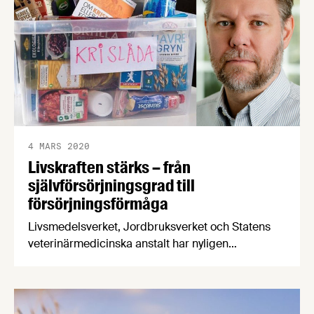
man inte ska behöva betala avgiften.
4 MARS 2020
Livskraften stärks – från
självförsörjningsgrad till
försörjningsförmåga
Livsmedelsverket, Jordbruksverket och Statens
veterinärmedicinska anstalt har nyligen
överlämnat sin redovisning gällande den fortsatta
inriktningen av det civila försvaret. I rapporten
meddelas att man framöver kommer utgå från
försörjningsförmåga istället för