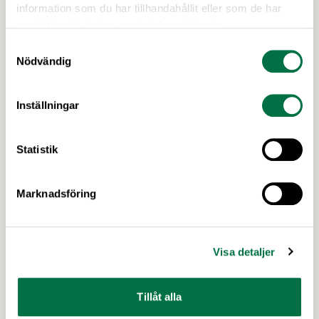
information som du har tillhandahållit eller som de har
samlat in när du har använt deras tjänster.
Samtyckesval
Nödvändig
Inställningar
Statistik
Marknadsföring
28 MARS 2019
Livsmedelsföretagen kommenterar
den nya handlingsplanen för
Visa detaljer
livsmedelsstrategin
Tillväxtverket och Jordbruksverket har lämnat
Tillåt alla
över ett förslag till ny handlingsplan för
livsmedelsstrategin 2020-2022 till regeringen.