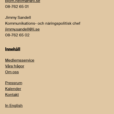
bjorn.hellman@li.se
08-762 65 01
Jimmy Sandell
Kommunikations- och näringspolitisk chef
jimmy.sandell@li.se
08-762 65 02
Innehåll
Medlemsservice
Våra frågor
Om oss
Pressrum
Kalender
Kontakt
In English