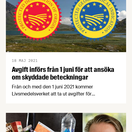
18 MAJ 2021
Avgift införs från 1 juni för att ansöka
om skyddade beteckningar
Från och med den 1 juni 2021 kommer
Livsmedelsverket att ta ut avgifter för
handläggningen av ansökan om registrering av
skyddade (bl a geografiska) beteckningar och för
samrådsbegäran om status för nytt livsmedel. De
företag som planerar att skicka in en ansökan
behöver därför göra detta senast den 31 maj om