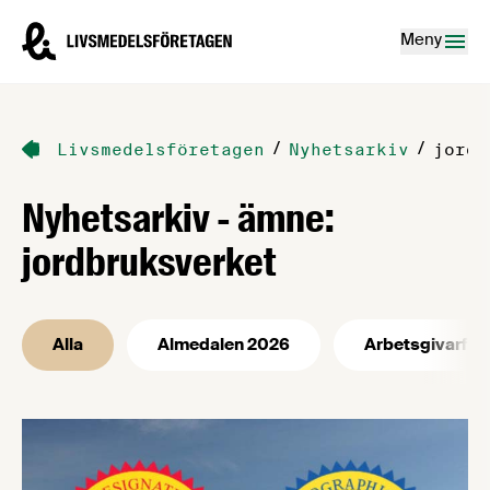
Hoppa till innehåll
Livsmedelsföretagen – till startsidan
Meny
/
/
Livsmedelsföretagen
Nyhetsarkiv
jordb
Nyhetsarkiv - ämne:
jordbruksverket
Alla
Almedalen 2026
Arbetsgivarfrå