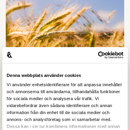
självförsörjningsgrad. Vår näringspolitiske expert
Patrik Strömer redogör och sammanfattar.
24 SEPTEMBER 2019
Denna webbplats använder cookies
Uppdaterade riktlinjer för ekologisk
Vi använder enhetsidentifierare för att anpassa innehållet
produktion
och annonserna till användarna, tillhandahålla funktioner
Nu är den nya versionen av nationella riktlinjer för
för sociala medier och analysera vår trafik. Vi
ekologisk produktion, version 5 – 2019,
vidarebefordrar även sådana identifierare och annan
publicerad. Livsmedelsföretagen och två av våra
information från din enhet till de sociala medier och
medlemsföretag har deltagit i arbetet med att
annons- och analysföretag som vi samarbetar med.
uppdatera riktlinjerna.
Dessa kan i sin tur kombinera informationen med annan