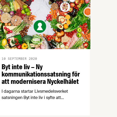
10 SEPTEMBER 2020
Byt inte liv – Ny
kommunikationssatsning för
att modernisera Nyckelhålet
I dagarna startar Livsmedelsverket
satsningen Byt inte liv i syfte att
modernisera märkningen Nyckelhålet.
Satsningen, som genomförs i sociala
medier, vänder sig inledningsvis främst