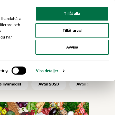
Nyhetsrum
Om oss
Tillåt alla
illhandahålla
ifierare och
Tillåt urval
vi
 du har
Avvisa
et
ring
Visa detaljer
e livsmedel
Avtal 2023
Avtal 2025