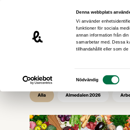
Hoppa till innehåll
Livsmedelsföretagen – till startsidan
Denna webbplats använde
Vi använder enhetsidentifie
funktioner för sociala medi
annan information från din
samarbetar med. Dessa kan
/
/
Livsmedelsföretagen
Nyhetsarkiv
tillhandahållit eller som d
Nyhetsarkiv -
Samtyckesval
Nödvändig
Alla
Almedalen 2026
Arbe