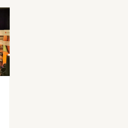
utgår myndigheten ifrån
kommunikationskonceptet ”Byt inte liv”
vilket riktar sig till konsumenter i tre olika
livssituationer: första egna hushållet (18-
25 år), familjebildningen (25-45 år) och
hälsoförändringen (45-55 år).