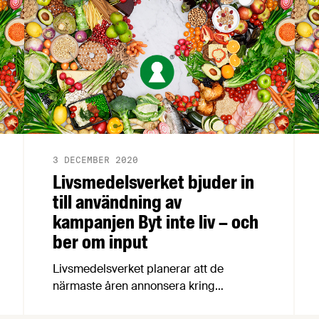
3 DECEMBER 2020
Livsmedelsverket bjuder in
till användning av
kampanjen Byt inte liv – och
ber om input
Livsmedelsverket planerar att de
närmaste åren annonsera kring
Nyckelhålet i digitala kanaler. I arbetet