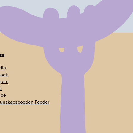
oss
dIn
book
gram
r
ube
unskapspodden Feeder