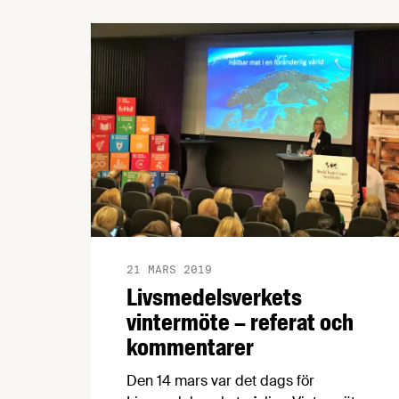
produkter med Nyckelhålet. Mötet
vänder sig främst till dig som arbetar
med produktutveckling och
nutritionsfrågor.
21 MARS 2019
Livsmedelsverkets
vintermöte – referat och
kommentarer
Den 14 mars var det dags för