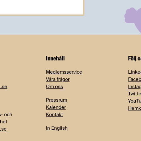
Innehåll
Följ 
Medlemsservice
Linke
Våra frågor
Face
i.se
Om oss
Insta
Twitte
Pressrum
YouT
Kalender
Hemk
- och
Kontakt
chef
In English
.se