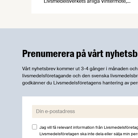
Livsmedelsverkets årliga Vintermöte,
denna gång med temat ”Hållbar mat i en
föränderlig värld”. Några av ämnena
som avhandlades var EAT-
Lancetrapporten, undernäring bland
äldre, dricksvatten, matsvinn och
säkerhet, företagens hållbarhetsarbete
Prenumerera på vårt nyhetsb
och Nyckelhålet. Livsmedelsföretagen
var givetvis på plats.
Vårt nyhetsbrev kommer ut 3-4 gånger i månaden och rik
livsmedelsföretagande och den svenska livsmedelsbran
godkänner du Livsmedelsföretagens hantering av per
E-post:
Jag vill få relevant information från Livsmedelsföretag
Livsmedelsföretagen ska inte dela eller sälja min pe