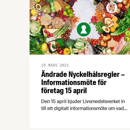
15 MARS 2021
Ändrade Nyckelhålsregler –
Informationsmöte för
företag 15 april
Den 15 april bjuder Livsmedelsverket in
till ett digitalt informationsmöte om vad
ändringarna i reglerna innebär och hur
företag kan göra det enklare att välja
hälsosamt genom att märka sina