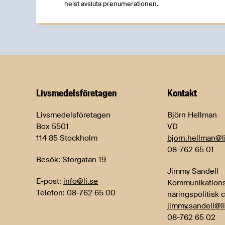
helst avsluta prenumerationen.
Livsmedels­företagen
Kontakt
Livsmedelsföretagen
Björn Hellman
Box 5501
VD
114 85 Stockholm
bjorn.hellman@l
08-762 65 01
Besök: Storgatan 19
Jimmy Sandell
E-post:
info@li.se
Kommunikations
Telefon: 08-762 65 00
näringspolitisk 
jimmy.sandell@li
08-762 65 02