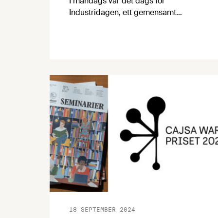
I måndags var det dags för
Industridagen, ett gemensamt
arrangemang mellan arbetsgivare och
fackförbund inom ramen för
Industrirådet. Statsminister Ulf
Kristersson, Volvo AB:s vd Martin
Lundstedt och Volvo Cars vd Jim Rowan
var några av talarna.
Livsmedelsföretagens vd Björn Hellman
var också på plats och här följer hans
referat från dagen.
18 SEPTEMBER 2024