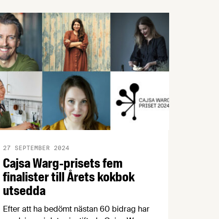
skogsskövling utanför Europa. Det råder
stor osäkerhet kring hur lagen ska
efterlevas och vilka konsekvenser den får
för företagen och ursprungsländerna. Nu
föreslår EU-kommissionen att införandet
skjuts upp med ett år.
Livsmedelsföretagen har arbetat
intensivt med frågan och välkomnar
förslaget.
27 SEPTEMBER 2024
Cajsa Warg-prisets fem
finalister till Årets kokbok
utsedda
Efter att ha bedömt nästan 60 bidrag har