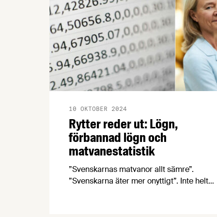
10 OKTOBER 2024
Rytter reder ut: Lögn,
förbannad lögn och
matvanestatistik
”Svenskarnas matvanor allt sämre”.
”Svenskarna äter mer onyttigt”. Inte helt
ovanliga rubriker. Men stämmer de? Och
vad bygger de på?
Livsmedelsföretagens nutritions- och