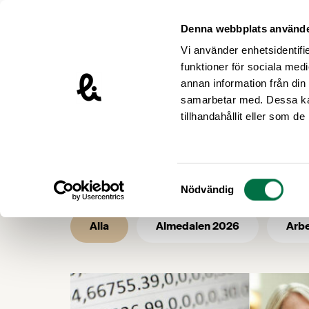
Hoppa till innehåll
Livsmedelsföretagen – till startsidan
Denna webbplats använde
Vi använder enhetsidentifie
funktioner för sociala medi
annan information från din
samarbetar med. Dessa kan
Nyhetsrum
tillhandahållit eller som d
Nyhetsarkiv
Samtyckesval
Nödvändig
Alla
Almedalen 2026
Arbe