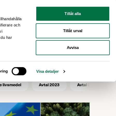
Nyhetsrum
Om oss
Tillåt alla
illhandahålla
ifierare och
Tillåt urval
vi
 du har
Avvisa
ring
Visa detaljer
e livsmedel
Avtal 2023
Avtal 2025