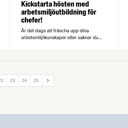
Kickstarta hösten med
arbetsmiljöutbildning för
chefer!
Är det dags att fräscha upp dina
arbetsmiljökunskaper eller saknar du
helt en sådan utbildning? Nu har du
chansen att delta i vår kurs Arbetsmiljö
för chefer den 24 oktober, och denna
gång ses vi i Örebro!
22
23
24
25
Nästa