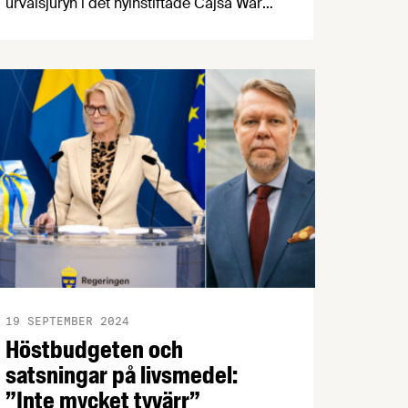
urvalsjuryn i det nyinstiftade Cajsa Warg-
priset sagt sitt. Fem kokbokstitlar och
deras författare tävlar nu vidare för att
vinna det prestigefyllda epitetet Årets
kokbok och 100 000 kr. De fem
finalisterna är Paul Svensson, Sofia
Wood & Ingalill Hägglund, Saori Ichihara,
Tove Nilsson och Julia Tuvesson.
19 SEPTEMBER 2024
Höstbudgeten och
satsningar på livsmedel:
”Inte mycket tyvärr”