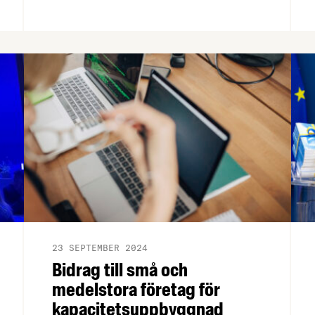
ett femtontal så kallade e-utbildningar,
och numera är alla kostnadsfria.
23 SEPTEMBER 2024
Bidrag till små och
medelstora företag för
kapacitetsuppbyggnad