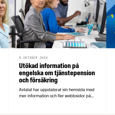
8 OKTOBER 2024
Utökad information på
engelska om tjänstepension
och försäkring
Avtalat har uppdaterat sin hemsida med
mer information och fler webbsidor på
engelska för arbetsgivare, inklusive nya
filmer om kollektivavtalad tjänstepension
och försäkring.