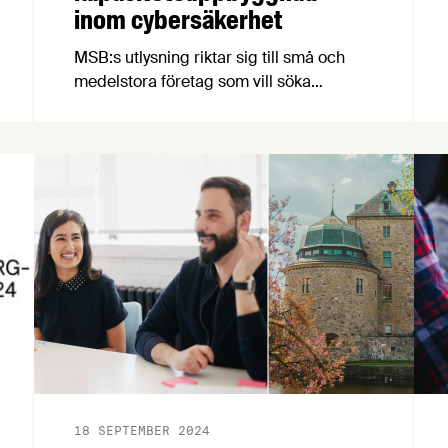
inom cybersäkerhet
MSB:s utlysning riktar sig till små och
medelstora företag som vill söka
utvecklingsbidrag för projekt som kan
bidra till att stärka Sveriges kapacitet
och infrastruktur inom cybersäkerhet och
beredskap. Utlysningen stänger 13
november 2024.
18 SEPTEMBER 2024