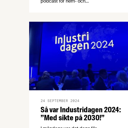
podcast för hem- och
konsumentkunskap blir ännu mer
lättlyssnad. Efter önskemål från
lärarkåren finns nu 10 av 16 avsnitt även
som kortversioner à 4-5 minuter långa.
De nedkortade avsnitten är tänkta att
användas som snabba introduktioner till
de olika ämnena.
24 SEPTEMBER 2024
Så var Industridagen 2024:
”Med sikte på 2030!”