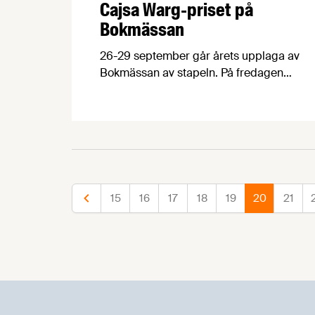
Cajsa Warg-priset på
Bokmässan
26-29 september går årets upplaga av
Bokmässan av stapeln. På fredagen
presenterar vi de fem kokböcker som
tagit sig igenom juryns nålsöga och
nominerats till Årets kokbok. På lördagen
anordnar vi ett spännande samtal om
kokbokens status, framtid och funktion
med bland annat måltidshistorikern
Richard Tellström.
15
16
17
18
19
20
21
Föregående