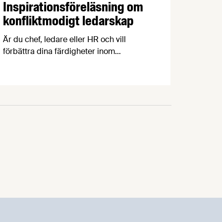
Inspirationsföreläsning om
konfliktmodigt ledarskap
Är du chef, ledare eller HR och vill
förbättra dina färdigheter inom
konflikthantering? Missa inte vår
inspirationsföreläsning den 27 november.
Kostnadsfritt och exklusivt för dig som är
medlem i Livsmedelsföretagen.