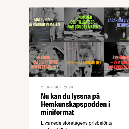
forskningsexpert Elisabet Rytter reder ut
vilka slutsatser vi kan dra från olika
matvaneundersökningar och hur vi kan
få tillgång till mer pålitliga fakta och
statistik.
2 OKTOBER 2024
Nu kan du lyssna på
Hemkunskapspodden i
miniformat
Livsmedelsföretagens prisbelönta