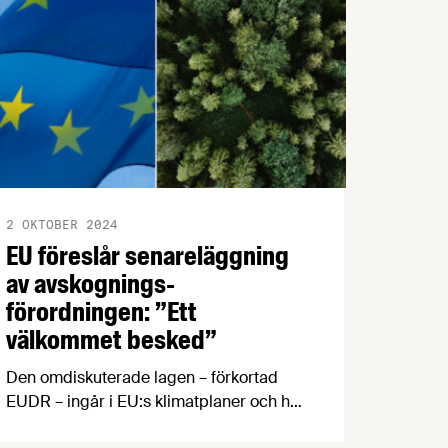
2 OKTOBER 2024
EU föreslår senareläggning
av avskognings-
förordningen: ”Ett
välkommet besked”
Den omdiskuterade lagen – förkortad
EUDR – ingår i EU:s klimatplaner och har
tillkommit för att framför allt bekämpa