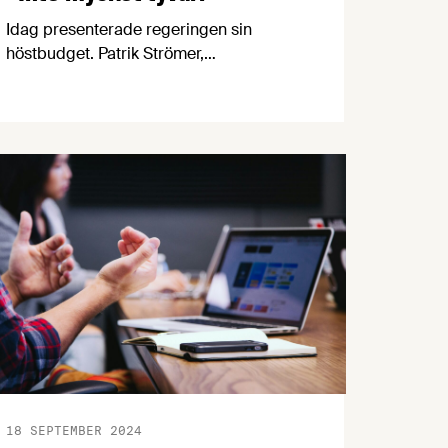
Idag presenterade regeringen sin
höstbudget. Patrik Strömer,
näringspolitisk expert på
Livsmedelsföretagen, har gått igenom
budgetpropositionen för att se vilka
satsningar regeringen gör (eller inte) på
livsmedelsstrategin,
livsmedelsberedskap och andra
områden av stor vikt för svensk
livsmedelsproduktion och
försörjningsförmåga.
18 SEPTEMBER 2024