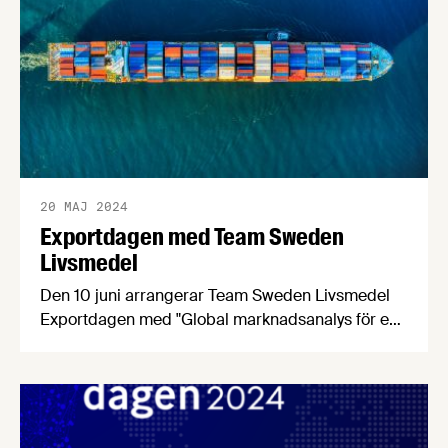
medlemsföretag och branschkollegor till
Almedalens godaste mingel.
20 MAJ 2024
Exportdagen med Team Sweden
Livsmedel
Den 10 juni arrangerar Team Sweden Livsmedel
Exportdagen med "Global marknadsanalys för en
ökad export" som huvudtema. Alla med ett
intresse för svensk livsmedelsexport är välkomna
att delta.