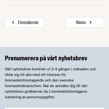
exportframgångar har Blekinge Skorpan nu
belönats med priset Årets Livsmedelsexportör.
Priset delades ut av landsbygdsminister Peter
Föregående
Nästa
Kullgren på Livsmedelsföretagens branschträff
Matdagen den 25 april.
Prenumerera på vårt nyhetsbrev
Vårt nyhetsbrev kommer ut 3-4 gånger i månaden och
riktar sig till alla med ett intresse för
livsmedelsföretagande och den svenska
livsmedelsbranschen. När du anmäler dig till vårt
nyhetsbrev godkänner du Livsmedelsföretagens
hantering av personuppgifter.