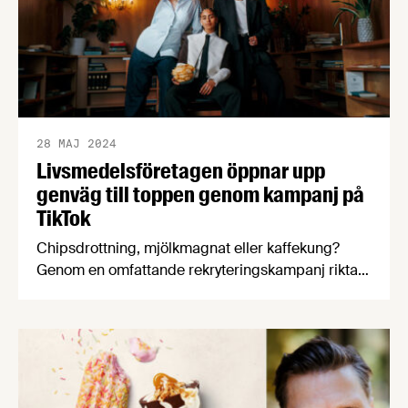
28 MAJ 2024
Livsmedelsföretagen öppnar upp
genväg till toppen genom kampanj på
TikTok
Chipsdrottning, mjölkmagnat eller kaffekung?
Genom en omfattande rekryteringskampanj riktad
mot unga vuxna vill Livsmedelsföretagen lyfta de
20 000 jobbmöjligheter som finns i
livsmedelsindustrin under de kommande fem
åren. Några av industrins största företag; Estrella,
Polarbröd, Löfbergs, Sevan och Arla, erbjuder nu
tjänsten som CO-CEO och en unik möjlighet att