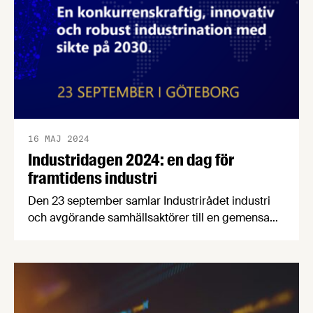
16 MAJ 2024
Industridagen 2024: en dag för
framtidens industri
Den 23 september samlar Industrirådet industri
och avgörande samhällsaktörer till en gemensam
dag på World of Volvo i Göteborg för inspiration
och diskussion om framtida möjligheter och
utmaningar. Hur ska Sverige fortsatt vara en
attraktiv och konkurrenskraftig, innovativ och
robust industrination? Välkommen att bidra till ett