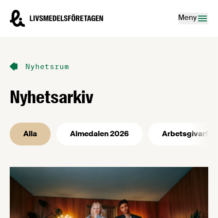
Hoppa till innehåll
Livsmedelsföretagen – till startsidan
Meny
Nyhetsrum
Nyhetsarkiv
Alla
Almedalen 2026
Arbetsgivarfrå