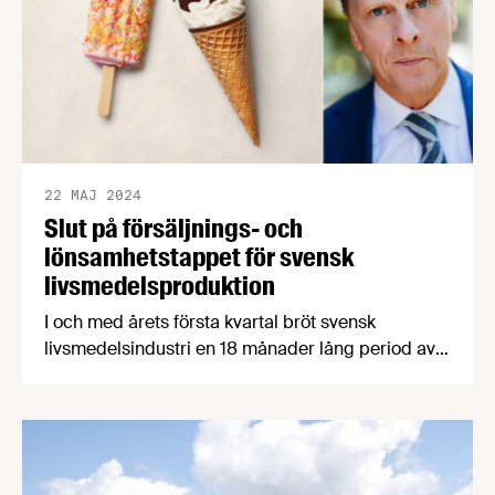
kickstarta karriären.
22 MAJ 2024
Slut på försäljnings- och
lönsamhetstappet för svensk
livsmedelsproduktion
I och med årets första kvartal bröt svensk
livsmedelsindustri en 18 månader lång period av
minskande försäljning och lönsamhet.
Kostnaderna fortsatte dock att öka, den svaga
kronan får tre av fyra företag att längta efter euron
och EMV-expansionen blir en dubbelsmäll för
producenterna, det är några av nyheterna i