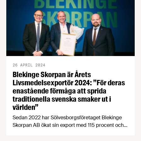
26 APRIL 2024
Blekinge Skorpan är Årets
Livsmedelsexportör 2024: ”För deras
enastående förmåga att sprida
traditionella svenska smaker ut i
världen”
Sedan 2022 har Sölvesborgsföretaget Blekinge
Skorpan AB ökat sin export med 115 procent och
kan numera stoltsera med en rekorderlig
exportandel på 30 procent. För sina