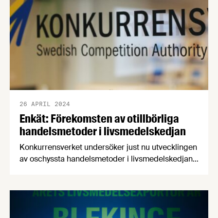
26 APRIL 2024
Enkät: Förekomsten av otillbörliga
handelsmetoder i livsmedelskedjan
Konkurrensverket undersöker just nu utvecklingen
av oschyssta handelsmetoder i livsmedelskedjan,
till exempel förekomsten av olika avtalsvillkor och
andra beteenden. Enkäten är anonym och tar bara
10-20 minuter att fylla i. Vi uppmuntrar våra
medlemsföretag att fylla i enkäten.