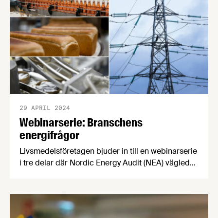
med EU som tema.
29 APRIL 2024
Webinarserie: Branschens
energifrågor
Livsmedelsföretagen bjuder in till en webinarserie
i tre delar där Nordic Energy Audit (NEA) vägleder
oss med målet att deltagarna ska få en djupare
kunskap inom energi och energiledning. Del 1
äger rum den 8 maj, del 2 den 27 maj och del 3
den 13 juni.