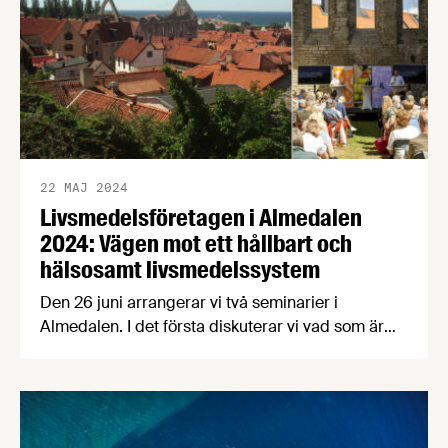
22 MAJ 2024
Livsmedelsföretagen i Almedalen
2024: Vägen mot ett hållbart och
hälsosamt livsmedelssystem
Den 26 juni arrangerar vi två seminarier i
Almedalen. I det första diskuterar vi vad som är
mest effektivt för att minska maten och dryckens
negativa hälsoeffekter: offentliga styrmedel eller
frivilliga branschinsatser? I det andra pratar vi om
målkonflikterna som uppstår på vägen mot en
klimatneutral livsmedelskedja. Efteråt bjuder vi in