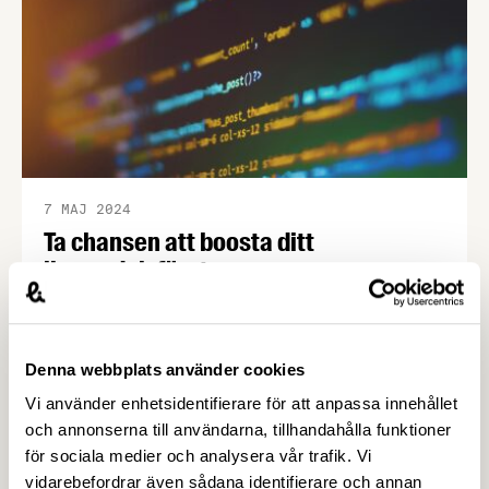
fördjupat samtal!
7 MAJ 2024
Ta chansen att boosta ditt
livsmedelsföretags
digitaliseringsresa
Nu har du som litet- eller medelstort företag (SMF)
inom livsmedelssektorn möjlighet att få pengar för
Denna webbplats använder cookies
att anlita en student som hjälper dig med
Vi använder enhetsidentifierare för att anpassa innehållet
digitalisering. Erbjudandet kommer från det
och annonserna till användarna, tillhandahålla funktioner
strategiska innovationsprogrammet PiiA och
för sociala medier och analysera vår trafik. Vi
ansökan sker via deras hemsida.
vidarebefordrar även sådana identifierare och annan