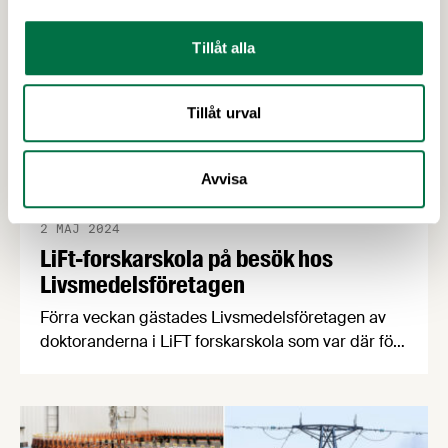
sammanfattar vi dagen med bilder och en kort
video.
Tillåt alla
Tillåt urval
Avvisa
2 MAJ 2024
LiFt-forskarskola på besök hos
Livsmedelsföretagen
Förra veckan gästades Livsmedelsföretagen av
doktoranderna i LiFT forskarskola som var där för
att lära sig mer om EU:s livsmedelslagstiftning
och det omdiskuterade ämnet processade
livsmedel. Dagen innan deltog doktoranderna på
Livsmedelsföretagens branschträff Matdagen