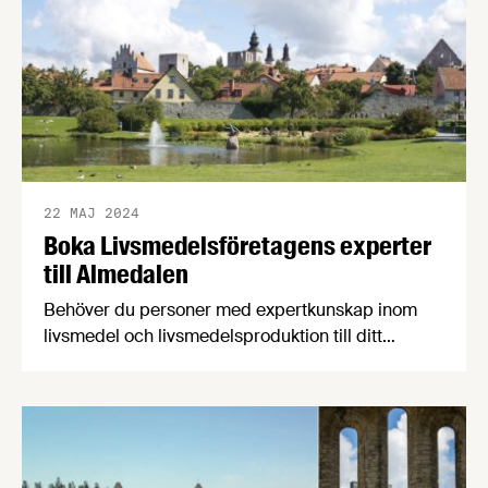
Livsmedelsföretagens konjunkturbrev för Q1 2024
som även bjuder på en närstudie av den svenska
glassindustrin.
22 MAJ 2024
Boka Livsmedelsföretagens experter
till Almedalen
Behöver du personer med expertkunskap inom
livsmedel och livsmedelsproduktion till ditt
evenemang i Almedalen? Eller vill du boka ett
personligt möte? Varmt välkommen att kontakta
våra kollegor som är på plats under
Almedalsveckan 2024.