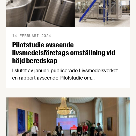
14 FEBRUARI 2024
Pilotstudie avseende
livsmedelsföretags omställning vid
höjd beredskap
I slutet av januari publicerade Livsmedelsverket
en rapport avseende Pilotstudie om
livsmedelsföretags omställning vid höjd
beredskap. Studien genomfördes av Aqua Nobel
och Blackthorn och innefattade två olika
förpackningsrelaterade omställningar.