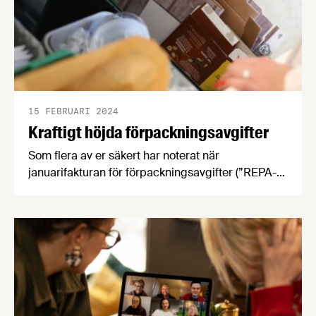
15 FEBRUARI 2024
Kraftigt höjda förpackningsavgifter
Som flera av er säkert har noterat när
januarifakturan för förpackningsavgifter (”REPA-
avgifter”) kom så har avgifterna höjts avsevärt.
Livsmedelsföretagens näringspolitiska expert
Marie Rydén förklarar varför och tipsar om vart
man ska vända sig om man har frågor.