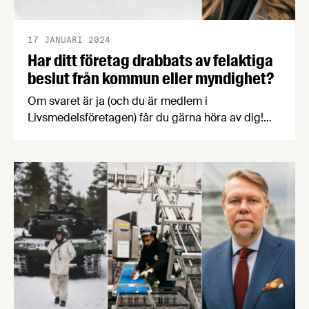
17 JANUARI 2024
Har ditt företag drabbats av felaktiga
beslut från kommun eller myndighet?
Om svaret är ja (och du är medlem i
Livsmedelsföretagen) får du gärna höra av dig!
Sedan snart ett år tillbaka erbjuder vi våra
medlemsföretag rådgivning och i vissa fall
ekonomisk stöttning i förvaltningsrättsliga
ärenden. Vi bad Hanna Bergström, jurist på
Livsmedelsföretagen, att berätta mer om vilken
hjälp företagen kan få.