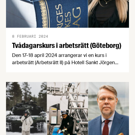
8 FEBRUARI 2024
Tvådagarskurs i arbetsrätt (Göteborg)
Den 17–18 april 2024 arrangerar vi en kurs i
arbetsrätt (Arbetsrätt II) på Hotell Sankt Jörgen
Park i Göteborg. Kursen vänder sig till dig som har
grundkunskaper inom arbetsrätt. Nina Lannsjö,
arbetsrättsjurist på Livsmedelsföretagen, är en av
två kursledare. Här berättar hon mer om vad
kursen innehåller och hur man anmäler sig.