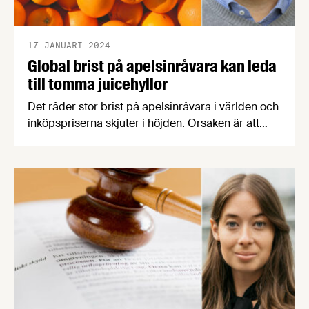
17 JANUARI 2024
Global brist på apelsinråvara kan leda
till tomma juicehyllor
Det råder stor brist på apelsinråvara i världen och
inköpspriserna skjuter i höjden. Orsaken är att
några av de största apelsinodlande länderna som
Brasilien, USA och Spanien drabbats av
extremväder samtidigt som växtsjukdomen citrus
greening ökat dramatiskt. Redan nu kan
konsumenter möta tomma juicehyllor i butikerna
och branschorganisationen Svenska
Juiceföreningen räknar med att det kommer att bli
värre.