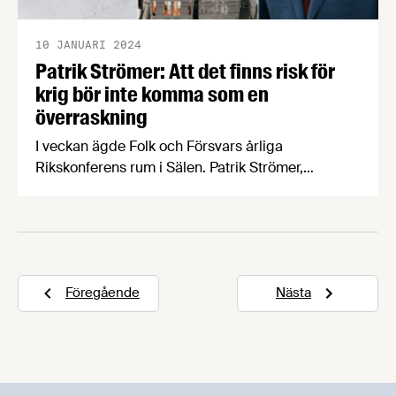
10 JANUARI 2024
Patrik Strömer: Att det finns risk för
krig bör inte komma som en
överraskning
I veckan ägde Folk och Försvars årliga
Rikskonferens rum i Sälen. Patrik Strömer,
näringspolitisk expert på Livsmedelsföretagen,
var på plats. Här delar han med sig av sina
reflektioner från konferensen och tankar kring de
upprörda reaktionerna på uttalanden från
ministrar och ÖB om risken för krig.
Föregående
Nästa