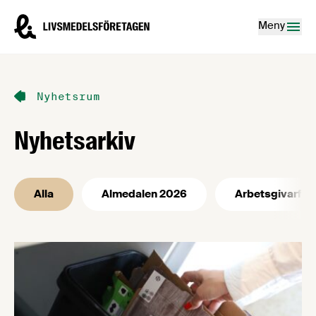
Hoppa till innehåll
Livsmedelsföretagen – till startsidan
Meny
Nyhetsrum
Nyhetsarkiv
Alla
Almedalen 2026
Arbetsgivarfrå