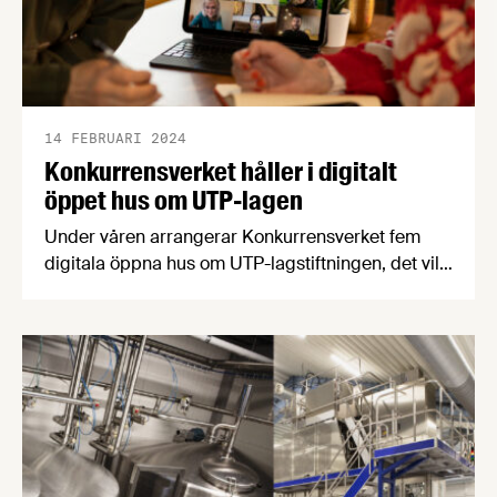
14 FEBRUARI 2024
Konkurrensverket håller i digitalt
öppet hus om UTP-lagen
Under våren arrangerar Konkurrensverket fem
digitala öppna hus om UTP-lagstiftningen, det vill
säga lagen om förbud mot otillbörliga
handelsmetoder vid köp av jordbruks- och
livsmedelsprodukter. Vårens öppna hus äger rum
23/2, 8/3, 5/4, 3/5 och 31/5, med olika inriktning
varje gång.