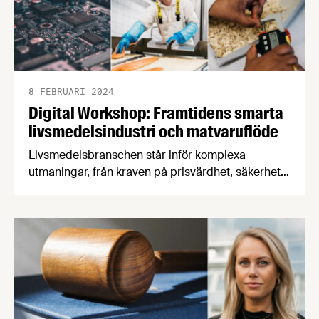
8 FEBRUARI 2024
Digital Workshop: Framtidens smarta
livsmedelsindustri och matvaruflöde
Livsmedelsbranschen står inför komplexa
utmaningar, från kraven på prisvärdhet, säkerhet
och hälsa till hållbar produktion och ökad
självförsörjning. För att stärka robusthet och
effektivitet krävs ökad digitalisering och
automation. Den 23 februari arrangerar Sweden
Food Arena en kunskapsberikande workshop med
målet att identifiera framtida utvecklingsprojekt
som stärker ditt företags konkurrenskraft och
lönsamhet.