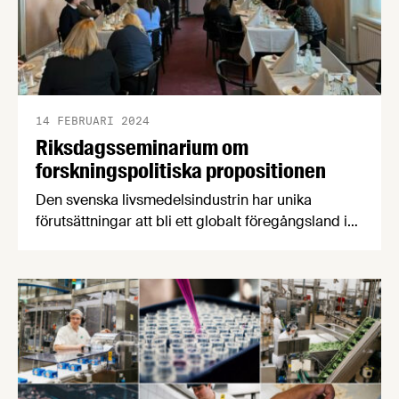
14 FEBRUARI 2024
Riksdagsseminarium om
forskningspolitiska propositionen
Den svenska livsmedelsindustrin har unika
förutsättningar att bli ett globalt föregångsland i
hållbar produktion av högkvalitativa livsmedel.
Men vilka statliga satsningar på
livsmedelsrelaterad forskning och innovation
behövs för att detta ska hända? Det var temat för
ett lunchmöte den 8 februari anordnat av
Livsmedelspolitiska nätverket i Riksdagen.