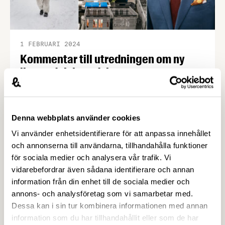
1 FEBRUARI 2024
Kommentar till utredningen om ny
livsmedelsberedskap
I betänkandet, SOU En ny livsmedelsberedskap,
tar Sverige ytterligare steg för att stärka nationens
livsmedelsberedskap. Livsmedelsföretagens
Denna webbplats använder cookies
näringspolitiske expert Patrik Strömer, som ingått i
Vi använder enhetsidentifierare för att anpassa innehållet
utredningens expertgrupp, understryker att en
och annonserna till användarna, tillhandahålla funktioner
uppdaterad livsmedelsstrategi behövs för att göra
för sociala medier och analysera vår trafik. Vi
matproduktion i Sverige mer kostnadseffektiv och
vidarebefordrar även sådana identifierare och annan
enklare, med potential att göra livsmedel till en
information från din enhet till de sociala medier och
betydande svensk exportvara.
annons- och analysföretag som vi samarbetar med.
Dessa kan i sin tur kombinera informationen med annan
information som du har tillhandahållit eller som de har