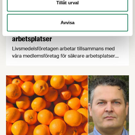
Tillåt urval
Avvisa
23 JANUARI 2024
Tillsammans arbetar vi för säkrare
arbetsplatser
Livsmedelsföretagen arbetar tillsammans med
våra medlemsföretag för säkrare arbetsplatser
med utgångspunkt från vår nollvision om att ingen
ska riskera liv eller hälsa på grund av jobbet. På
jobbet ska man känna sig trygg. Nästa LIA
utskottsmöte arrangeras i Stockholm den 28 maj.