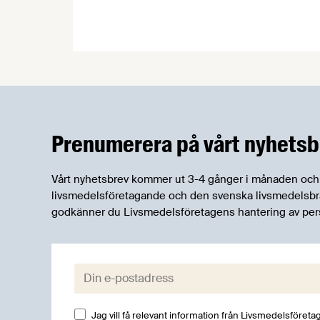
företag inom livsmedelskedjan
utbildning och rådgivning inom bland
annat rekrytering, företagsanalys och
kompetensutveckling. Nu lanserar
projektet hemsidan Matjobb.se.
Prenumerera på vårt nyhetsb
Vårt nyhetsbrev kommer ut 3-4 gånger i månaden och rik
livsmedelsföretagande och den svenska livsmedelsbran
godkänner du Livsmedelsföretagens hantering av per
E-post:
Jag vill få relevant information från Livsmedelsföretag