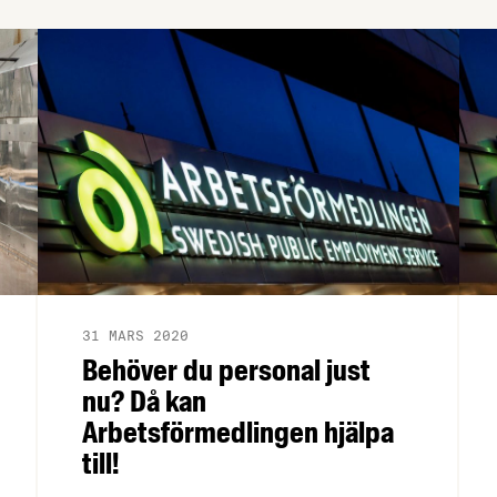
sådana fall vill Arbetsförmedlingen
bjuda in dig till en digital
rekryteringsmässa.
31 MARS 2020
Behöver du personal just
nu? Då kan
Arbetsförmedlingen hjälpa
till!