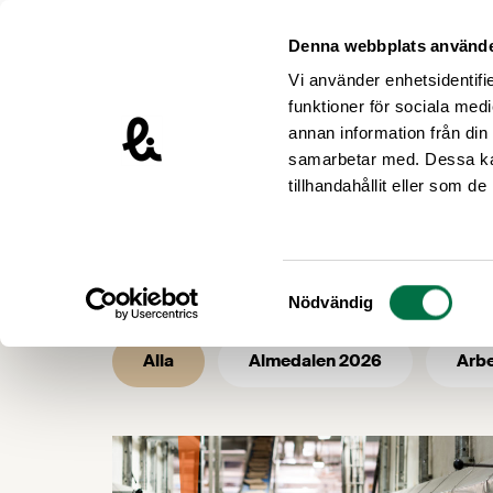
Hoppa till innehåll
Livsmedelsföretagen – till startsidan
Denna webbplats använde
Vi använder enhetsidentifie
funktioner för sociala medi
annan information från din
samarbetar med. Dessa kan
/
/
Livsmedelsföretagen
Nyhetsarkiv
tillhandahållit eller som d
Nyhetsarkiv 
Samtyckesval
Nödvändig
Alla
Almedalen 2026
Arbe