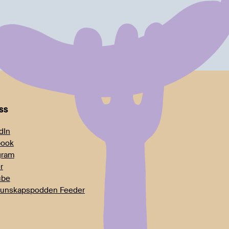
oss
dIn
book
gram
r
ube
unskapspodden Feeder