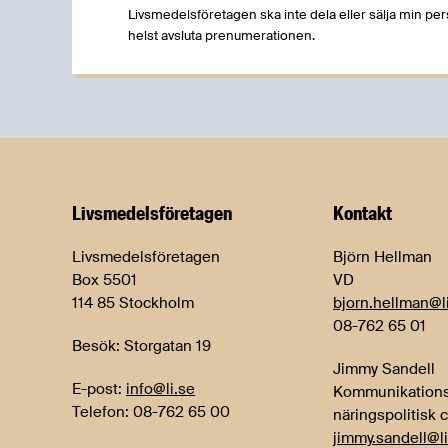
Livsmedelsföretagen ska inte dela eller sälja min pe
helst avsluta prenumerationen.
Livsmedels­företagen
Kontakt
Livsmedelsföretagen
Björn Hellman
Box 5501
VD
114 85 Stockholm
bjorn.hellman@l
08-762 65 01
Besök: Storgatan 19
Jimmy Sandell
E-post:
info@li.se
Kommunikations
Telefon: 08-762 65 00
näringspolitisk 
jimmy.sandell@li