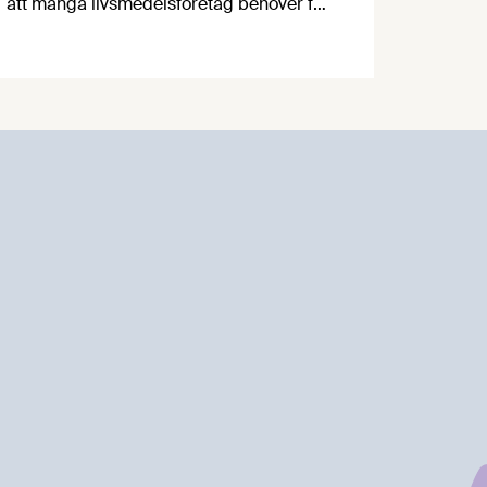
att många livsmedelsföretag behöver få
in mer personal för att täcka den ökande
sjukfrånvaron i produktionen. Här kan
Arbetsförmedlingen hjälpa till. Emilia
Eneman, projektledare för "Mer mat - fler
jobb" på Livsmedelsföretagen, berättar
mer.