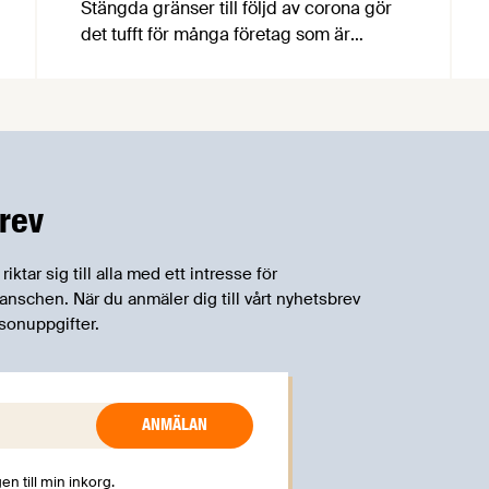
Stängda gränser till följd av corona gör
det tufft för många företag som är
beroende av utländska
säsongsmedarbetare. I de branscher
som drabbas finns företagen inom både
primärproduktion och
livsmedelsförädling.
Arbetsförmedlingen, en av
rev
samarbetsparterna i Mer mat - fler jobb,
är redo att matcha arbetssökande mot
företagens rekryteringsbehov, inte minst
tar sig till alla med ett intresse för
inom kött- och charknäringen.
schen. När du anmäler dig till vårt nyhetsbrev
sonuppgifter.
en till min inkorg.