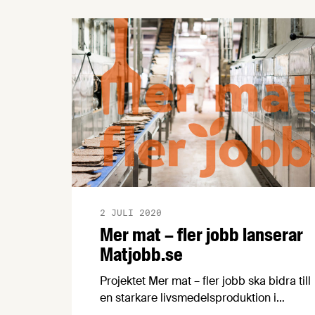
Arbetsförmedlingen i samarbete med
projektet Mer mat - Fler jobb.
2 JULI 2020
Mer mat – fler jobb lanserar
Matjobb.se
Projektet Mer mat – fler jobb ska bidra till
en starkare livsmedelsproduktion i
Sverige. Som ett led i detta erbjuds