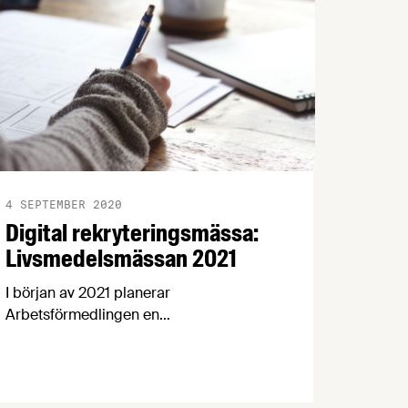
4 SEPTEMBER 2020
Digital rekryteringsmässa:
Livsmedelsmässan 2021
I början av 2021 planerar
Arbetsförmedlingen en
digitalrekryteringsmässa för jobb inom
Svensk livsmedelsindustri. Låter det som
något för dig eller ditt företag? Anmäl
ditt intresse idag!