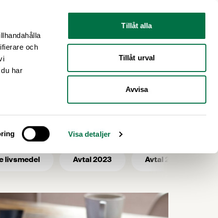
Nyhetsrum
Om oss
Tillåt alla
illhandahålla
ifierare och
Tillåt urval
vi
 du har
Avvisa
medlingen
ring
Visa detaljer
e livsmedel
Avtal 2023
Avtal 2025