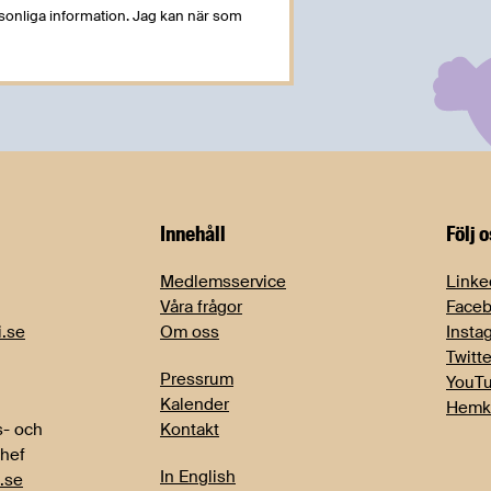
rsonliga information. Jag kan när som
Innehåll
Följ 
Medlemsservice
Linke
Våra frågor
Face
i.se
Om oss
Insta
Twitte
Pressrum
YouT
Kalender
Hemk
- och
Kontakt
chef
In English
.se