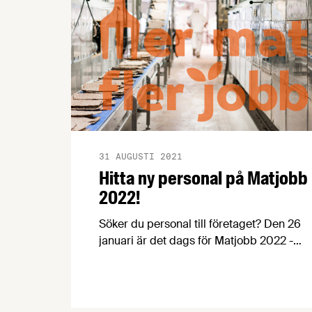
31 AUGUSTI 2021
Hitta ny personal på Matjobb
2022!
Söker du personal till företaget? Den 26
januari är det dags för Matjobb 2022 -
Sveriges första digitala
rekryteringsmässa för företag inom
gröna näringar och
livsmedelsproduktion. Arrangör är