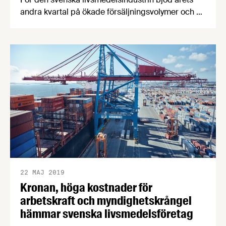
andra kvartal på ökade försäljningsvolymer och en
stark tillväxttakt. Men på horisonten ser företagen
två mörka orosmoln som kan få starkt negativa
konsekvenser för industrin: en svag krona som
leder till minskad produktivitetsjakt och ett
otillräckligt elnät som avskräcker från fortsatta
investeringar.
22 MAJ 2019
Kronan, höga kostnader för
arbetskraft och myndighetskrångel
hämmar svenska livsmedelsföretag