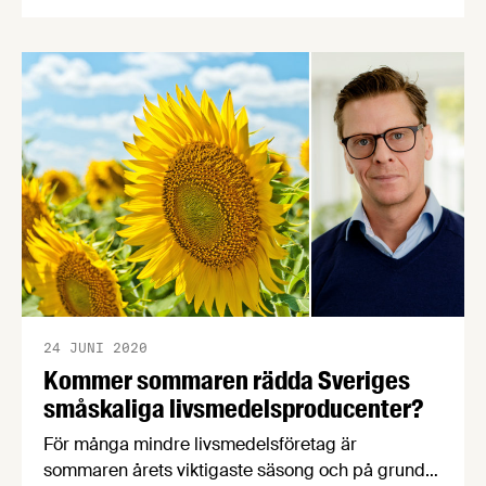
elbrist ökat. Detta hämmar svenska
livsmedelsföretags vilja att investera i landet, visar
Livsmedelsföretagens senaste undersökning.
24 JUNI 2020
Kommer sommaren rädda Sveriges
småskaliga livsmedelsproducenter?
För många mindre livsmedelsföretag är
sommaren årets viktigaste säsong och på grund