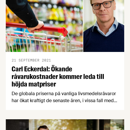
21 SEPTEMBER 2021
Carl Eckerdal: Ökande
råvarukostnader kommer leda till
höjda matpriser
De globala priserna på vanliga livsmedelsråvaror
har ökat kraftigt de senaste åren, i vissa fall med
över 100 procent. Vad innebär detta för svenska
livsmedelsproducenter och konsumenter?
Livsmedelsföretagens chefekonom Carl Eckerdal
förklarar.