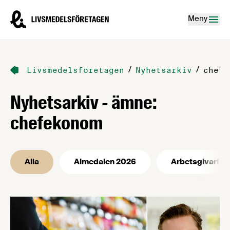
Hoppa till innehåll
Livsmedelsföretagen – till startsidan
Meny
/
/
Livsmedelsföretagen
Nyhetsarkiv
chefe
Nyhetsarkiv - ämne:
chefekonom
Alla
Almedalen 2026
Arbetsgivarfrå