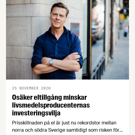
årets tredje kvartal. Detta enligt
Livsmedelsföretagens senaste konjunkturbrev..
25 NOVEMBER 2020
Osäker eltillgång minskar
livsmedelsproducenternas
investeringsvilja
Prisskillnaden på el är just nu rekordstor mellan
norra och södra Sverige samtidigt som risken för