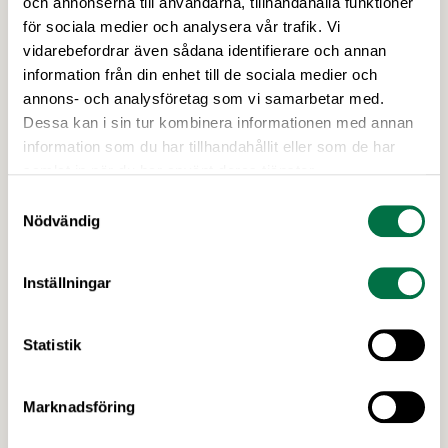
Food & Friends in till ett framåtblickande
och annonserna till användarna, tillhandahålla funktioner
frukostmöte. Vilka är de viktigaste
för sociala medier och analysera vår trafik. Vi
livsmedelstrenderna våren 2020? Hur går det för
vidarebefordrar även sådana identifierare och annan
branschen ekonomiskt? Vad händer i omvärlden
information från din enhet till de sociala medier och
som företagen måste ha koll på? Svaren får vi från
annons- och analysföretag som vi samarbetar med.
Livsmedelsföretagens chefekonom Carl Eckerdal
Dessa kan i sin tur kombinera informationen med annan
och Lennart Wallander, vd på Food & Friends.
information som du har tillhandahållit eller som de har
samlat in när du har använt deras tjänster.
Samtyckesval
Nödvändig
Inställningar
Statistik
27 NOVEMBER 2019
God tillväxt i tredje kvartalet, men det
Marknadsföring
grova våldet oroar