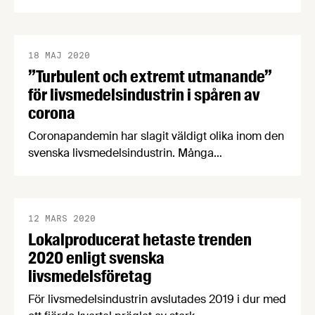
av corona kommer miljontals svenskar ”hemestra”.
Trots detta räknar nästan 70 procent av företagen
med en sämre försäljning än förra sommaren,
visar Livsmedelsföretagens undersökning.
18 MAJ 2020
”Turbulent och extremt utmanande”
för livsmedelsindustrin i spåren av
corona
Coronapandemin har slagit väldigt olika inom den
svenska livsmedelsindustrin. Många
småproducenter har tappat nästan all försäljning
medan andra företag kämpar med att möta en
ökad efterfrågan. Livsmedelsexporten
tvärstannade i mars, och för företag med
12 MARS 2020
Lokalproducerat hetaste trenden
försäljning till hotell och restaurang så har våren
varit nattsvart, visar Livsmedelsföretagens
2020 enligt svenska
konjunkturbrev för Q1 2020.
livsmedelsföretag
För livsmedelsindustrin avslutades 2019 i dur med