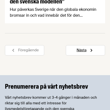
den svenska modellen”
Hur påverkas Sverige när den globala ekonomin
bromsar in och vad innebär det för den
kommande avtalsrörelsen? Det diskuterade
Anders Borg, Irene Wennemo och tunga
företrädare för industrin på ett välbesökt
lunchseminarium den 13 maj.
Föregående
Nästa
Prenumerera på vårt nyhetsbrev
Vårt nyhetsbrev kommer ut 3-4 gånger i månaden och
riktar sig till alla med ett intresse för
livsmedelsföretagande och den svenska