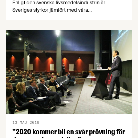
Enligt den svenska livsmedelsindustrin är
Sveriges styrkor jämfört med våra
konkurrentländer rättssäkerhet, politisk stabilitet
och trendkänsliga konsumenter. De största
svagheterna är att vi står utanför euron, höga
arbetskraftskostnader och besvärlig
myndighetsbyråkrati. Det visar
Livsmedelsföretagens senaste Konjunkturbrev
som även redovisar hur det gick för
livsmedelsindustrin första kvartalet 2019.
13 MAJ 2019
”2020 kommer bli en svår prövning för