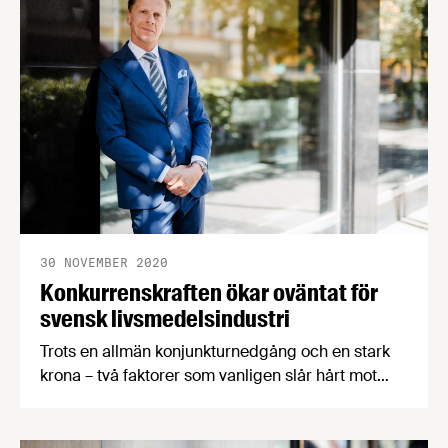
30 NOVEMBER 2020
Konkurrenskraften ökar oväntat för
svensk livsmedelsindustri
Trots en allmän konjunkturnedgång och en stark
krona – två faktorer som vanligen slår hårt mot
svensk industri –anser svenska
livsmedelsproducenter att den svenska
livsmedelsindustrin ökat i konkurrenskraft under