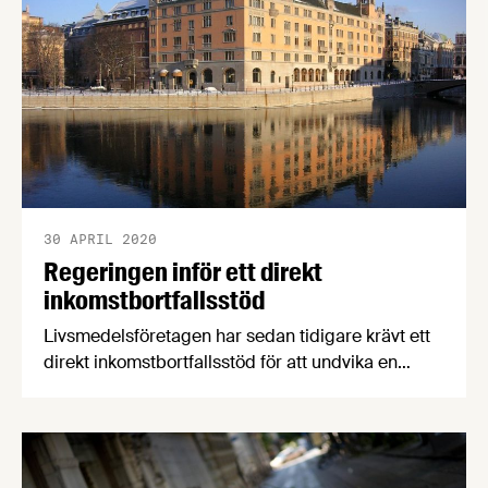
30 APRIL 2020
Regeringen inför ett direkt
inkomstbortfallsstöd
Livsmedelsföretagen har sedan tidigare krävt ett
direkt inkomstbortfallsstöd för att undvika en
konkursvåg bland branschens småföretag. På en
pressträff den 30 april meddelade regeringen att
man inför ett stöd för att hjälpa företag med stora
omsättningstapp att betala sina fasta kostnader