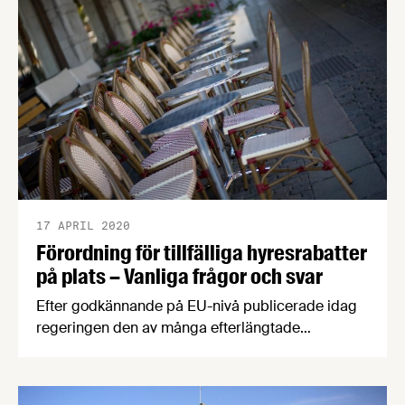
avseende mars och april.
17 APRIL 2020
Förordning för tillfälliga hyresrabatter
på plats – Vanliga frågor och svar
Efter godkännande på EU-nivå publicerade idag
regeringen den av många efterlängtade
förordningen om rabatt för hyreskostnader i
utsatta branscher, tre veckor efter att förslaget
lades fram. Livsmedelsföretagen är positiva till