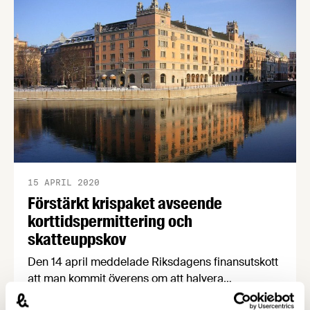
åtgärden men oroade över att många
fastighetsägare trots krisläget och möjligheten till
rabatt inte vill sänka hyrorna.
15 APRIL 2020
Förstärkt krispaket avseende
korttidspermittering och
skatteuppskov
Den 14 april meddelade Riksdagens finansutskott
att man kommit överens om att halvera
räntekostnaden för uppskov med