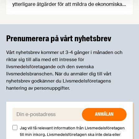
ytterligare åtgärder för att mildra de ekonomiska
konsekvenserna av virusutbrottet. Förslagen, som
är särskilt inriktade på små och medelstora
företag, bygger på en överenskommelse mellan
regeringen, Centerpartiet och Liberalerna och ska
Prenumerera på vårt nyhetsbrev
presenteras för Riksdagen inom kort.
Vårt nyhetsbrev kommer ut 3-4 gånger i månaden och
riktar sig till alla med ett intresse för
livsmedelsföretagande och den svenska
livsmedelsbranschen. När du anmäler dig till vårt
nyhetsbrev godkänner du Livsmedelsföretagens
hantering av personuppgifter.
E-post:
Jag vill få relevant information från Livsmedelsföretagen
till min inkorg. Livsmedelsföretagen ska inte dela eller