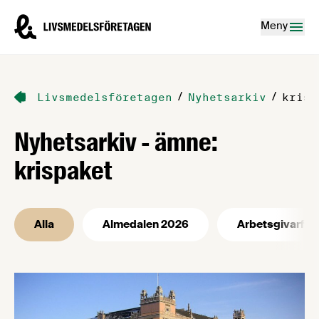
Hoppa till innehåll
Livsmedelsföretagen – till startsidan
Meny
/
/
Livsmedelsföretagen
Nyhetsarkiv
krisp
Nyhetsarkiv - ämne:
krispaket
Alla
Almedalen 2026
Arbetsgivarfrå