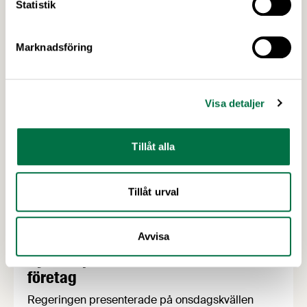
arbetslöshetsförsäkring, mer aktiv
Statistik
arbetsmarknadspolitik, fler universitetsplatser
samt slopat fribelopp för studenter. För de företag
Marknadsföring
som har brist på personal är detta alltså en
möjlighet att rekrytera redan nu.
Visa detaljer
Tillåt alla
Tillåt urval
Avvisa
26 MARS 2020
Nytt krispaket för små och medelstora
företag
Regeringen presenterade på onsdagskvällen