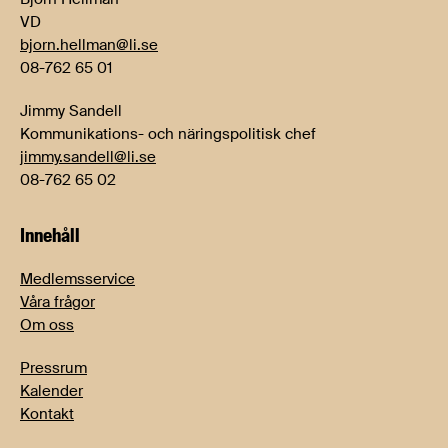
VD
bjorn.hellman@li.se
08-762 65 01
Jimmy Sandell
Kommunikations- och näringspolitisk chef
jimmy.sandell@li.se
08-762 65 02
Innehåll
Medlemsservice
Våra frågor
Om oss
Pressrum
Kalender
Kontakt