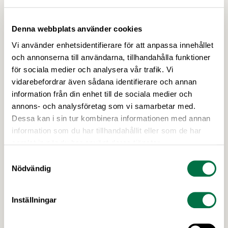
skatteinbetalningar till 3,14 procent. Samma dag
meddelade regeringen att man vill utöka
möjligheten till korttidspermittering till 80 %.
Denna webbplats använder cookies
Livsmedelsföretagen välkomnar ändringarna men
Vi använder enhetsidentifierare för att anpassa innehållet
säger att det är långt ifrån tillräckligt för de
och annonserna till användarna, tillhandahålla funktioner
krisande företagen.
för sociala medier och analysera vår trafik. Vi
vidarebefordrar även sådana identifierare och annan
information från din enhet till de sociala medier och
annons- och analysföretag som vi samarbetar med.
Dessa kan i sin tur kombinera informationen med annan
information som du har tillhandahållit eller som de har
samlat in när du har använt deras tjänster.
Samtyckesval
31 MARS 2020
Nödvändig
Studenter får arbeta utan att få
minskat studiemedel
Inställningar
Regeringen och samarbetspartierna har enats om
ett tredje krispaket. Tillfälligt förstärkt