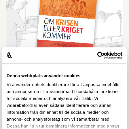
27 MARS 2020
Denna webbplats använder cookies
Samhällsviktig verksamhet: förbered
Vi använder enhetsidentifierare för att anpassa innehållet
företaget och informera
och annonserna till användarna, tillhandahålla funktioner
medarbetarna
för sociala medier och analysera vår trafik. Vi
vidarebefordrar även sådana identifierare och annan
Livsmedel är en samhällsviktig funktion som
information från din enhet till de sociala medier och
måste fungera. I en kris är personal som arbetar i
annons- och analysföretag som vi samarbetar med.
produktion av livsmedel prioriterad när det gäller
Dessa kan i sin tur kombinera informationen med annan
barnomsorg. Det är kommunerna som ansvarar