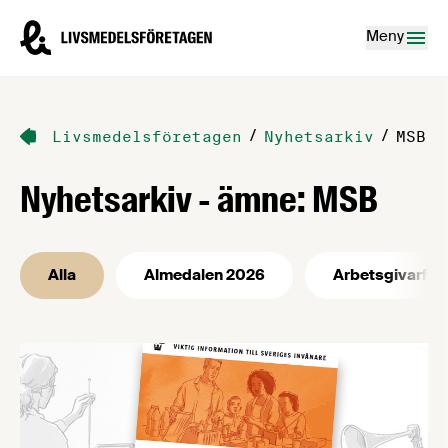
Hoppa till innehåll
Livsmedelsföretagen – till startsidan
Meny
/
/
Livsmedelsföretagen
Nyhetsarkiv
MSB
Nyhetsarkiv - ämne: MSB
Alla
Almedalen 2026
Arbetsgivarfrå