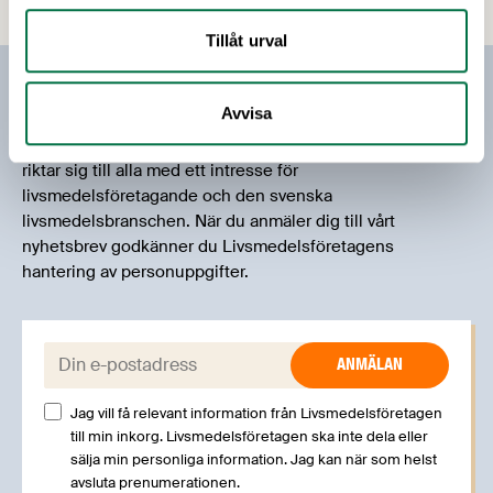
och försäljning – samhällsviktig. För att det ska
finnas mat framöver behöver företagens
Tillåt urval
verksamhet fortsätta i så hög utsträckning som
möjligt. Informationen om vad detta innebär rent
Prenumerera på vårt nyhetsbrev
praktiskt är än så länge knapphändig, men
Avvisa
företagen bör redan nu börja planera så gott det
Vårt nyhetsbrev kommer ut 3-4 gånger i månaden och
går.
riktar sig till alla med ett intresse för
livsmedelsföretagande och den svenska
livsmedelsbranschen. När du anmäler dig till vårt
nyhetsbrev godkänner du Livsmedelsföretagens
hantering av personuppgifter.
E-post:
Jag vill få relevant information från Livsmedelsföretagen
till min inkorg. Livsmedelsföretagen ska inte dela eller
sälja min personliga information. Jag kan när som helst
avsluta prenumerationen.