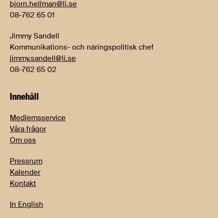
bjorn.hellman@li.se
08-762 65 01
Jimmy Sandell
Kommunikations- och näringspolitisk chef
jimmy.sandell@li.se
08-762 65 02
Innehåll
Medlemsservice
Våra frågor
Om oss
Pressrum
Kalender
Kontakt
In English