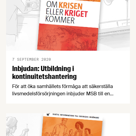
7 SEPTEMBER 2020
Inbjudan: Utbildning i
kontinuitetshantering
För att öka samhällets förmåga att säkerställa
livsmedelsförsörjningen inbjuder MSB till en
distansutbildning i kontinuitetshantering. Antalet
platser är begränsat till 20 personer och inbjudan
går till hela kedjan.