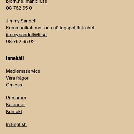
bjorn.hellman@li.se
08-762 65 01
Jimmy Sandell
Kommunikations- och näringspolitisk chef
jimmy.sandell@li.se
08-762 65 02
Innehåll
Medlemsservice
Våra frågor
Om oss
Pressrum
Kalender
Kontakt
In English