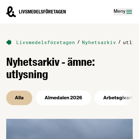
Hoppa till innehåll
Livsmedelsföretagen – till startsidan
Meny
/
/
Livsmedelsföretagen
Nyhetsarkiv
utlys
Nyhetsarkiv - ämne:
utlysning
Alla
Almedalen 2026
Arbetsgivarfrå