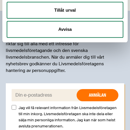
öppen fram till 27 augusti 2019 och riktar sig både
Tillåt urval
till forskare och företag. För att få reda på mer
ställde vi några snabba frågor till
Prenumerera på vårt nyhetsbrev
forskningssekreteraren Alexandra Jeremiasson.
Avvisa
Vårt nyhetsbrev kommer ut 3-4 gånger i månaden och
riktar sig till alla med ett intresse för
livsmedelsföretagande och den svenska
livsmedelsbranschen. När du anmäler dig till vårt
nyhetsbrev godkänner du Livsmedelsföretagens
hantering av personuppgifter.
E-post:
Jag vill få relevant information från Livsmedelsföretagen
till min inkorg. Livsmedelsföretagen ska inte dela eller
sälja min personliga information. Jag kan när som helst
avsluta prenumerationen.