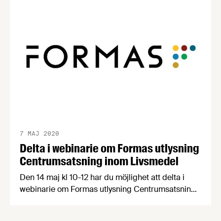
växtbaserade vardagsmat odlas och förädlas i
Sverige. Utlysningen vänder sig
till företag och andra organisationer som kan bidra
till att stärka svensk livsmedelssektors potential.
7 MAJ 2020
Delta i webinarie om Formas utlysning
Centrumsatsning inom Livsmedel
Den 14 maj kl 10-12 har du möjlighet att delta i
webinarie om Formas utlysning Centrumsatsning
inom Livsmedel – ett digitalt informations- och
matchmakingmöte. Här kommer du få veta mer