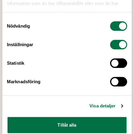
centrumbildningar kring områden som bidrar till
information som du har tillhandahållit eller som de har
ökad hållbarhet och konkurrenskraft i
samlat in när du har använt deras tjänster.
livsmedelssystemet. Den 17 april kl 10.00-11.30
Samtyckesval
arrangerar Formas ett webinarium för dig som vill
Nödvändig
veta mer.
Inställningar
Statistik
Marknadsföring
4 JUNI 2019
Sök forskningsmedel för dina digitala
Visa detaljer
livsmedelsidéer!
I Formas utlysning ”Digital transformation av
Tillåt alla
livsmedelssystemet” finns 60 miljoner kr att söka
för digital livsmedelsforskning. Utlysningen är