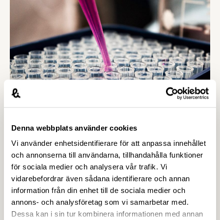
om utlysningen, ställa frågor och ges möjlighet att
söka kontakt med forskare/företag för en
projektansökan.
Denna webbplats använder cookies
Vi använder enhetsidentifierare för att anpassa innehållet
7 APRIL 2020
och annonserna till användarna, tillhandahålla funktioner
Formas finansierar centrumbildningar
för sociala medier och analysera vår trafik. Vi
för stärkt livsmedelskedja
vidarebefordrar även sådana identifierare och annan
Nu har forskare och företag chans att fram till den
information från din enhet till de sociala medier och
3 september söka finansiering hos Formas för att
annons- och analysföretag som vi samarbetar med.
gemensamt skapa och driva tvärvetenskapliga
Dessa kan i sin tur kombinera informationen med annan