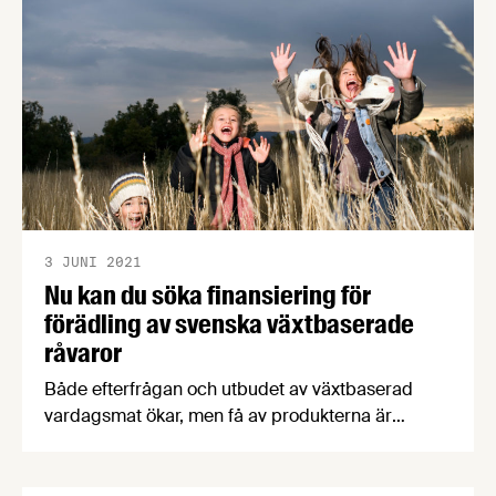
3 JUNI 2021
Nu kan du söka finansiering för
förädling av svenska växtbaserade
råvaror
Både efterfrågan och utbudet av växtbaserad
vardagsmat ökar, men få av produkterna är
baserade på svensk råvara och förädlade i
Sverige. Vinnova satsar nu därför på lösningar
som förbättrar förutsättningarna för att framtidens