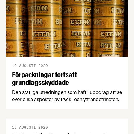
utredare Anders Bengtsson utredningens
betänkande till regeringen. Nedan följer en kort
sammanfattning och analys av Sara Sundquist,
näringspolitisk expert på Livsmedelsföretagen.
19 AUGUSTI 2020
Förpackningar fortsatt
grundlagsskyddade
Den statliga utredningen som haft i uppdrag att se
över olika aspekter av tryck- och yttrandefriheten
har den 18 augusti lämnat sitt förslag till
justitieminister Morgan Johansson. I utredningen
föreslås att förpackningar fortsatt ska vara
grundlagsskyddade.
18 AUGUSTI 2020