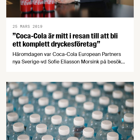
25 MARS 2019
”Coca-Cola är mitt i resan till att bli
ett komplett dryckesföretag”
Häromdagen var Coca-Cola European Partners
nya Sverige-vd Sofie Eliasson Morsink på besök
hos Livsmedelsföretagen. Vi fick en pratstund
med Sofie om hennes första tid som vd, företagets
hållbarhetsarbete, hur man jobbar med
sockerfrågan, dryckesjättens första nya
burkmodell på 47 år och mer.