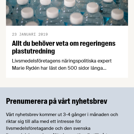
23 JANUARI 2019
Allt du behöver veta om regeringens
plastutredning
Livsmedelsföretagens näringspolitiska expert
Marie Rydén har läst den 500 sidor långa
plastutredningen som Åsa Stenmarck tagit fram
till miljöministern. Marie har identifierat de för
livsmedelsindustrin mest relevanta delarna i
utredningen och sammanfattat dem.
Prenumerera på vårt nyhetsbrev
Vårt nyhetsbrev kommer ut 3-4 gånger i månaden och
riktar sig till alla med ett intresse för
livsmedelsföretagande och den svenska