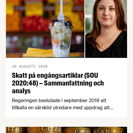
20 AUGUSTI 2020
Skatt på engångsartiklar (SOU
2020:48) – Sammanfattning och
analys
Regeringen beslutade i september 2019 att
tillkalla en särskild utredare med uppdrag att
lämna förslag på hur en skatt för att minska
negativa miljöeffekter av engångsartiklar kan
utformas. I augusti 2020 lämnade förordnad