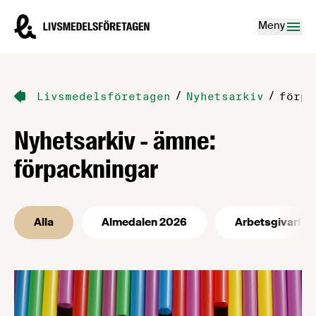
Hoppa till innehåll
Livsmedelsföretagen – till startsidan
Meny
/
/
Livsmedelsföretagen
Nyhetsarkiv
förpa
Nyhetsarkiv - ämne:
förpackningar
Alla
Almedalen 2026
Arbetsgivarfrå