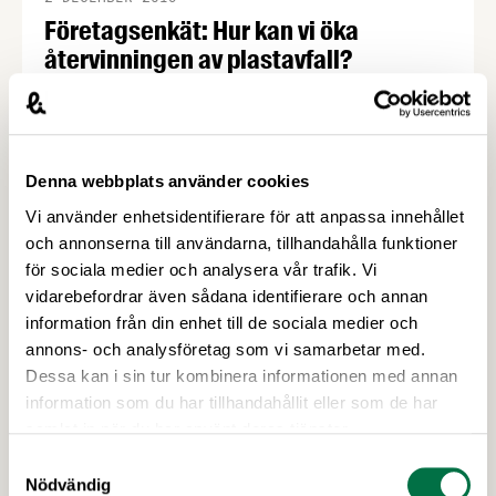
Företagsenkät: Hur kan vi öka
återvinningen av plastavfall?
I dag uppkommer omkring 1,6 miljoner ton
plastavfall i Sverige varje år. Mindre än tio procent
materialåtervinns. Forskningsinstitutet RISE driver
ett projekt med syftet att öka återvinningen av
Denna webbplats använder cookies
plastavfall, och nu efterlyser de mer information
Vi använder enhetsidentifierare för att anpassa innehållet
från industrin via en enkät som stänger den 20
och annonserna till användarna, tillhandahålla funktioner
december.
för sociala medier och analysera vår trafik. Vi
vidarebefordrar även sådana identifierare och annan
information från din enhet till de sociala medier och
annons- och analysföretag som vi samarbetar med.
Dessa kan i sin tur kombinera informationen med annan
information som du har tillhandahållit eller som de har
samlat in när du har använt deras tjänster.
Samtyckesval
Nödvändig