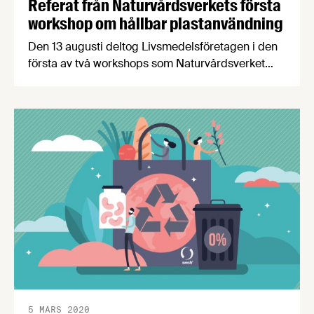
Referat från Naturvårdsverkets första
workshop om hållbar plastanvändning
Den 13 augusti deltog Livsmedelsföretagen i den
första av två workshops som Naturvårdsverket
anordnar för att kicksstarta det uppdrag om
hållbar plastanvändning de tilldelats av
regeringen. Nedan följer en kort rapport från
workshopen.
5 MARS 2020