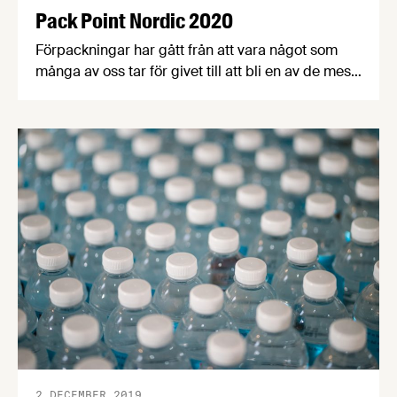
Pack Point Nordic 2020
Förpackningar har gått från att vara något som
många av oss tar för givet till att bli en av de mest
omdebatterade och spännande frågorna inom
branschen. Den 28 maj är det dags för årets
upplaga av Pack Point Nordic, Nordens mest
heltäckande förpackningskonferens, och
Livsmedelsföretagen är stolt samarbetspartner.
Anmäl dig idag!
2 DECEMBER 2019