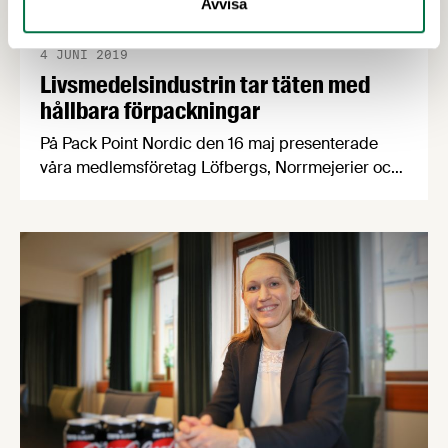
Avvisa
4 JUNI 2019
Livsmedelsindustrin tar täten med
hållbara förpackningar
På Pack Point Nordic den 16 maj presenterade
våra medlemsföretag Löfbergs, Norrmejerier och
Findus hur de arbetar med att få fram smartare
och mer miljöanpassade och klimatvänliga
förpackningar. Vår näringspolitiske expert Marie
Rydén var givetvis där och antecknade flitigt.