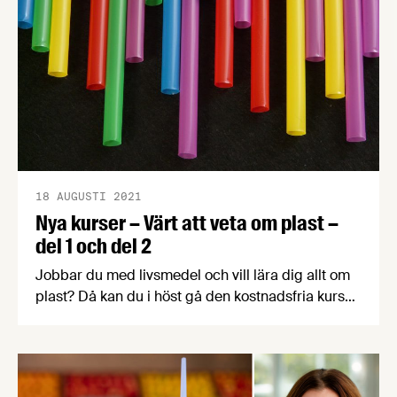
18 AUGUSTI 2021
Nya kurser – Värt att veta om plast –
del 1 och del 2
Jobbar du med livsmedel och vill lära dig allt om
plast? Då kan du i höst gå den kostnadsfria kursen
"Värt att veta om plast" som arrangeras av
Polymercentrum och IKEM. Kursen sker digitalt,
ges under flera tillfällen och finns även som
fortsättningskurs.