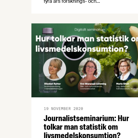
fyra års forsknings- och
innovationspolitik innehåller glädjande
besked för livsmedelssektorn. Närmare
380 miljoner kronor satsas på
livsmedelsforskning, vilket är en
signifikant ökning mot tidigare år.
19 NOVEMBER 2020
Journalistseminarium: Hur
tolkar man statistik om
livsmedelskonsumtion?