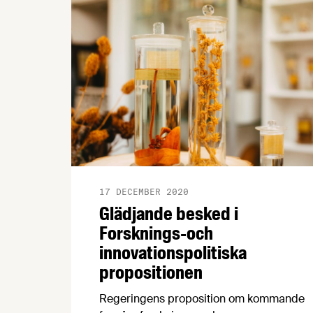
snabb action utan ordentlig kunskap kan
leda till oönskade effekter.
17 DECEMBER 2020
Glädjande besked i
Forsknings-och
innovationspolitiska
propositionen
Regeringens proposition om kommande