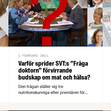
1 FEBRUARI 2021
Varför sprider SVT:s ”Fråga
doktorn” förvirrande
budskap om mat och hälsa?
Den frågan ställer sig tre
nutritionskunniga efter premiären för
"Fråga doktorn hälsa" för knappt tre
veckor sedan. De medverkande
"experterna" förenklar och förvanskar