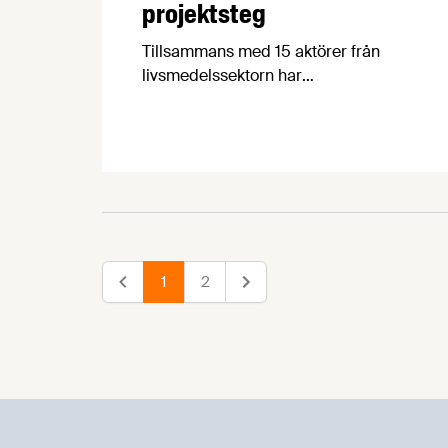
projektsteg
Tillsammans med 15 aktörer från
livsmedelssektorn har
industriforskningsinstitutet RISE
(Research Institutes of Sweden) beviljats
fortsatt Vinnova-finansiering av projektet
ReduSalt. Projektet, som syftar till att
sänka salthalten i svenska livsmedel,
startar därför nu sitt tredje steg. Ett steg
som kommer att fokusera på
informationsspridning. Vi ställde några
1
2
snabba frågor till Tim Nielsen, forskare
Föregående
Nästa
vid RISE och projektledare för ReduSalt.