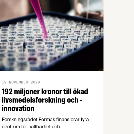
det vi stoppar i oss och vad vi ska vi äta
för att må bättre. Elisabet Rytter,
nutritionsansvarig på
Livsmedelsföretagen, har tittat på
programmet och ser tyvärr
vetenskapliga brister.
19 NOVEMBER 2020
192 miljoner kronor till ökad
livsmedelsforskning och -
innovation
Forskningsrådet Formas finansierar fyra
centrum för hållbarhet och
konkurrenskraft i livsmedelssystemet.