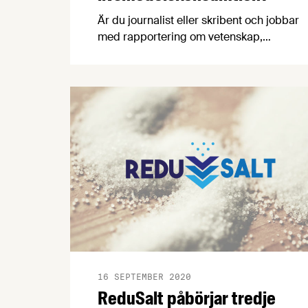
Är du journalist eller skribent och jobbar
med rapportering om vetenskap,
folkhälsa, mat eller dryck? I sådana fall
har vi ett perfekt digitalt seminarium för
dig den 4 december, som kommer att
vara fullt av tips och tricks som gör ditt
jobb lättare. Dessutom presenterar vi en
rykande färsk undersökning om
svenskarnas syn på mat och hälsa.
16 SEPTEMBER 2020
ReduSalt påbörjar tredje