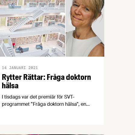
14 JANUARI 2021
Rytter Rättar: Fråga doktorn
hälsa
I tisdags var det premiär för SVT-
programmet ”Fråga doktorn hälsa”, en
programserie som vill inspirera till ett
hälsosamt liv – på ett härligt och
vetenskapligt sätt. Första avsnittet
handlade om hur kroppen reagerar på