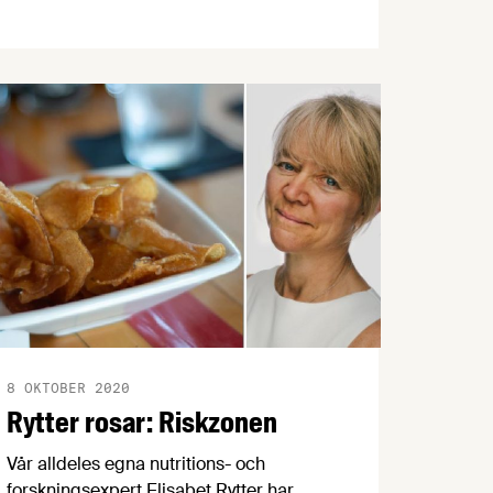
Satsningen syftar till att bidra till
utveckling och innovation samt stärka
kunskap och kompetens i hela
livsmedelskedjan genom nära
samarbete mellan forskare, näringsliv
och andra aktörer i samhället. I
satsningen fördelas 192 miljoner kronor
mellan fyra centrumbildningar med ett
stort antal deltagande parter runt om i
Sverige. För två av dessa har
Livsmedelsföretagen varit medsökande.
8 OKTOBER 2020
Rytter rosar: Riskzonen
Vår alldeles egna nutritions- och
forskningsexpert Elisabet Rytter har