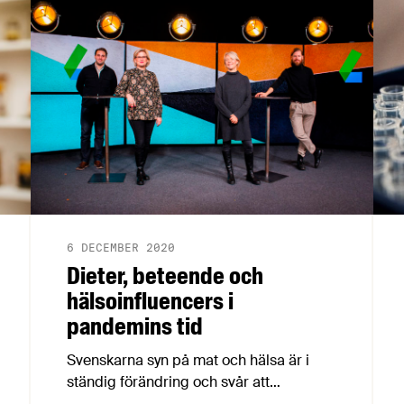
vad vetenskapen faktiskt säger om det
komplexa sambandet mellan mat och
hälsa. Ämnet och tittarna förtjänar
betydligt bättre.
6 DECEMBER 2020
Dieter, beteende och
hälsoinfluencers i
pandemins tid
Svenskarna syn på mat och hälsa är i
ständig förändring och svår att
överblicka. Vilka dieter är hetast och