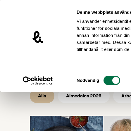
Hoppa till innehåll
Livsmedelsföretagen – till startsidan
Denna webbplats använde
Vi använder enhetsidentifie
funktioner för sociala medi
annan information från din
samarbetar med. Dessa kan
/
/
Livsmedelsföretagen
Nyhetsarkiv
tillhandahållit eller som d
Nyhetsarkiv -
Samtyckesval
Nödvändig
Alla
Almedalen 2026
Arbe