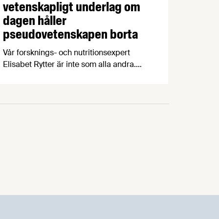
vetenskapligt underlag om
dagen håller
pseudovetenskapen borta
Vår forsknings- och nutritionsexpert
Elisabet Rytter är inte som alla andra.
När hon får en timme över slänger hon
sig över datorn och letar upp nya
vetenskapsrapporter att läsa. Elisabets
senaste läsning, en rapport från
Livsmedelsverket, fick henne att
reflektera kring vikten av vetenskapliga
underlag.