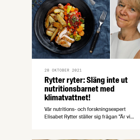
28 OKTOBER 2021
Rytter ryter: Släng inte ut
nutritionsbarnet med
klimatvattnet!
Vår nutritions- och forskningsexpert
Elisabet Rytter ställer sig frågan ”Är vi
hälsosamt hållbara?”. Hon oroas av att
nutritionen ofta glöms bort i
hållbarhetsarbetet, och att behovet av