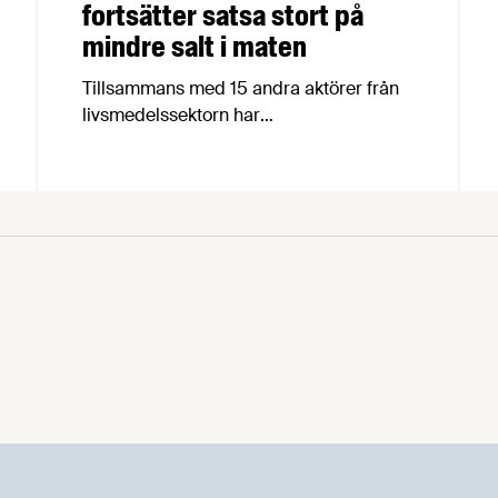
fortsätter satsa stort på
mindre salt i maten
Tillsammans med 15 andra aktörer från
livsmedelssektorn har
industriforskningsinstitutet RISE beviljats
fortsatt Vinnova-finansiering av projektet
ReduSalt. Projektets syfte är att sänka
salthalten i svenska livsmedel med hjälp
av nya metoder utan att försämra smak,
kvalitet och säkerhet.