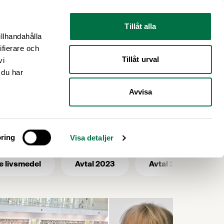
Nyhetsrum
Om oss
Tillåt alla
illhandahålla
ifierare och
Tillåt urval
vi
 du har
Avvisa
tter
ring
Visa detaljer
e livsmedel
Avtal 2023
Avtal 2025