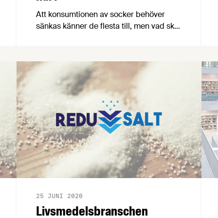
Att konsumtionen av socker behöver
sänkas känner de flesta till, men vad ska
man egentligen tänka på när man
minskar sockerinnehållet i ett livsmedel,
vilken funktion har socker, vad kan man
ersätta det med och hur ser regelverket
ut?
25 JUNI 2020
Livsmedelsbranschen