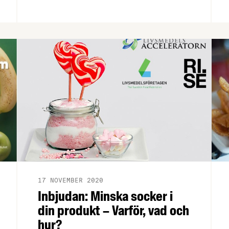
vilka är på väg att blåsa förbi? Vem är
egentligen trovärdigast i mat och
hälsofrågor? Och hur har svenskarnas
matvanor påverkats av coronakrisens
ökade hemmasittande? För att ta reda
på detta och mycket mer har
branschorganisationen
Livsmedelsföretagen låtit
analysföretaget Demoskop göra en
undersökning bland allmänheten på
temat Mat och hälsa, vilken
presenterades på en digital pressträff
den 4 december 2020.
17 NOVEMBER 2020
Inbjudan: Minska socker i
din produkt – Varför, vad och
hur?