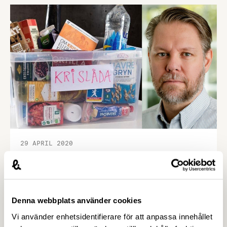
går till hela kedjan.
29 APRIL 2020
Patrik Strömer invald i styrelsen för
Folk och Försvar
Patrik Strömer, näringspolitisk expert på
Livsmedelsföretagen, blev igår invald i styrelsen
Denna webbplats använder cookies
för Folk och Försvar.
Vi använder enhetsidentifierare för att anpassa innehållet