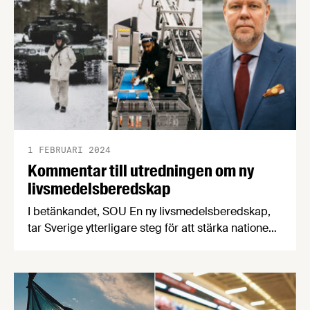
produktionen av svenska livsmedel minskar i en
tid när produktionen måste öka för att stärka
beredskapen.
1 FEBRUARI 2024
Kommentar till utredningen om ny
livsmedelsberedskap
I betänkandet, SOU En ny livsmedelsberedskap,
tar Sverige ytterligare steg för att stärka nationens
livsmedelsberedskap. Livsmedelsföretagens
näringspolitiske expert Patrik Strömer, som ingått i
utredningens expertgrupp, understryker att en
uppdaterad livsmedelsstrategi behövs för att göra