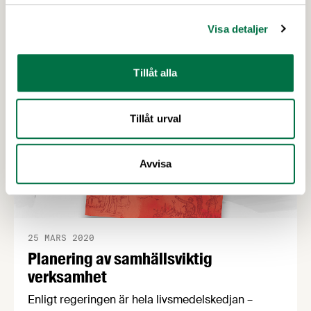
produktionen? I så fall kan du höra av dig till MSB
som har upprättat en samordningsfunktion för just
Visa detaljer
detta.
Tillåt alla
Tillåt urval
Avvisa
25 MARS 2020
Planering av samhällsviktig
verksamhet
Enligt regeringen är hela livsmedelskedjan –