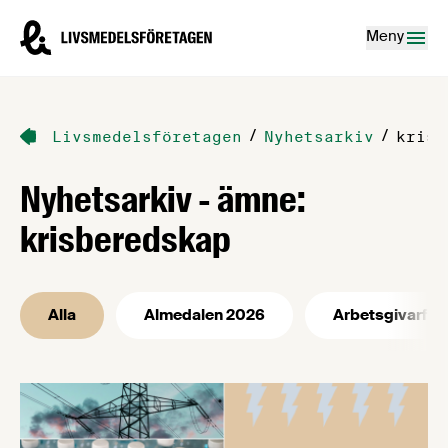
Hoppa till innehåll
Livsmedelsföretagen – till startsidan
Meny
/
/
Livsmedelsföretagen
Nyhetsarkiv
krisb
Nyhetsarkiv - ämne:
krisberedskap
Alla
Almedalen 2026
Arbetsgivarfrå