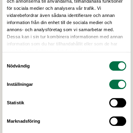
och annonserna till användarna, tillhandahålla funktioner
för sociala medier och analysera vår trafik. Vi
vidarebefordrar även sådana identifierare och annan
information från din enhet till de sociala medier och
annons- och analysföretag som vi samarbetar med.
Dessa kan i sin tur kombinera informationen med annan
information som du har tillhandahållit eller som de har
samlat in när du har använt deras tjänster.
Samtyckesval
Nödvändig
Inställningar
31 MARS 2020
Kan ditt företag hjälpa till? Hör av dig
Statistik
till MSB!
Vill och kan ditt företag hjälpa till i coronakrisen?
Marknadsföring
Har ni skyddsutrustning över eller kan ni ställa om