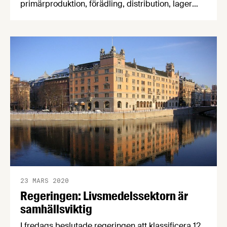
primärproduktion, förädling, distribution, lager
och försäljning – samhällsviktig. För att det ska
finnas mat framöver behöver företagens
verksamhet fortsätta i så hög utsträckning som
möjligt. Informationen om vad detta innebär rent
praktiskt är än så länge knapphändig, men
företagen bör redan nu börja planera så gott det
går.
23 MARS 2020
Regeringen: Livsmedelssektorn är
samhällsviktig
I fredags beslutade regeringen att klassificera 12