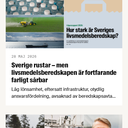
28 MAJ 2026
Sverige rustar – men
livsmedelsberedskapen är fortfarande
farligt sårbar
Låg lönsamhet, eftersatt infrastruktur, otydlig
ansvarsfördelning, avsaknad av beredskapsavtal
och osäkra handelsvägar hotar Sveriges förmåga
att försörja befolkningen med mat vid kris och
krig. Det visar en ny beredskapsrapport från
Livsmedelsföretagen som också konstaterar att