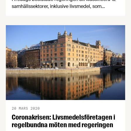
samhällssektorer, inklusive livsmedel, som
samhällsviktiga. Personer som arbetar inom
sektorerna ska känna sig trygga med att det
kommer finnas omsorg i den utsträckning som
behövs för att upprätthålla den samhällsviktiga
verksamheten. Vi uppdaterar den här texten allt
eftersom det kommer mer information.
20 MARS 2020
Coronakrisen: Livsmedelsföretagen i
regelbundna möten med regeringen