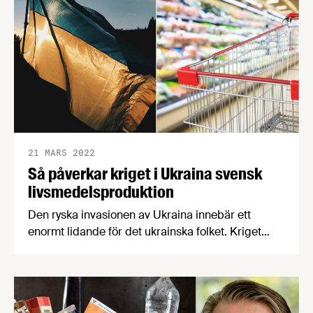
matproduktion i Sverige mer kostnadseffektiv och
enklare, med potential att göra livsmedel till en
betydande svensk exportvara.
21 MARS 2022
Så påverkar kriget i Ukraina svensk
livsmedelsproduktion
Den ryska invasionen av Ukraina innebär ett
enormt lidande för det ukrainska folket. Kriget
riskerar även att få omfattande konsekvenser för
Europas och Sveriges livsmedelsproduktion.
Livsmedelsföretagens chefekonom Carl Eckerdal
och Patrik Strömer, krisberedskapsansvarig,