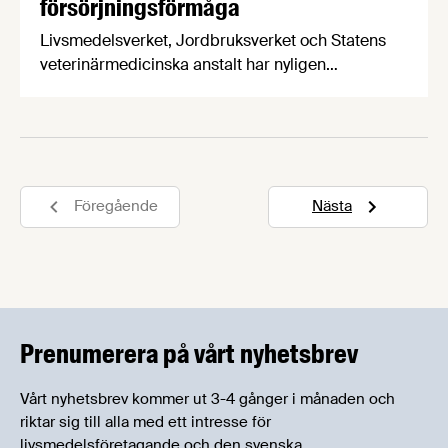
försörjningsförmåga
Livsmedelsverket, Jordbruksverket och Statens
veterinärmedicinska anstalt har nyligen
överlämnat sin redovisning gällande den fortsatta
inriktningen av det civila försvaret. I rapporten
meddelas att man framöver kommer utgå från
försörjningsförmåga istället för
självförsörjningsgrad. Vår näringspolitiske expert
Föregående
Nästa
Patrik Strömer redogör och sammanfattar.
Prenumerera på vårt nyhetsbrev
Vårt nyhetsbrev kommer ut 3-4 gånger i månaden och
riktar sig till alla med ett intresse för
livsmedelsföretagande och den svenska