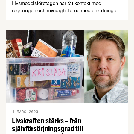
Livsmedelsföretagen har tät kontakt med
regeringen och myndigheterna med anledning av
coronakrisen. Tidigare i veckan överlämnade vi
vår kravlista med åtgärder, och på torsdagens
möte med statssekreterare Per Callenberg
underströk vi, LRF och Svensk Dagligvaruhandel
vårt gemensamma krav på att livsmedelssektorn
måste klassas som samhällsviktig.
4 MARS 2020
Livskraften stärks – från
självförsörjningsgrad till