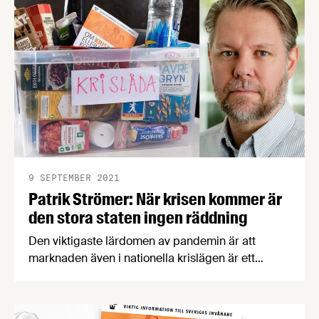
och bara om den svenska matproduktionen ökar.
9 SEPTEMBER 2021
Patrik Strömer: När krisen kommer är
den stora staten ingen räddning
Den viktigaste lärdomen av pandemin är att
marknaden även i nationella krislägen är ett
effektivt sätt att fatta beslut. När ett samhälle ställs
inför nya problem är det privata företag som är
bäst på att lösa dem, skriver Patrik Strömer,