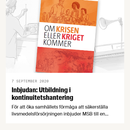
näringspolitisk expert vid Livsmedelsföretagen
och styrelseledamot i Folk och Försvar.
7 SEPTEMBER 2020
Inbjudan: Utbildning i
kontinuitetshantering
För att öka samhällets förmåga att säkerställa
livsmedelsförsörjningen inbjuder MSB till en
distansutbildning i kontinuitetshantering. Antalet
platser är begränsat till 20 personer och inbjudan