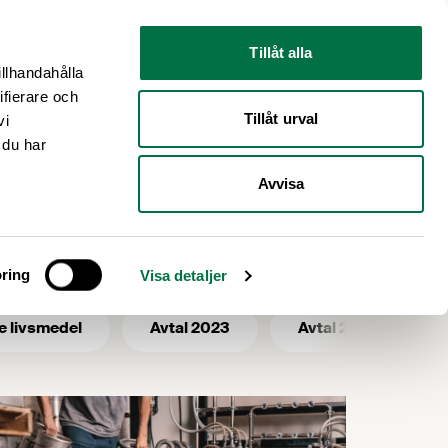
Nyhetsrum
Om oss
Tillåt alla
illhandahålla
ifierare och
Tillåt urval
vi
 du har
Avvisa
ring
Visa detaljer
e livsmedel
Avtal 2023
Avtal 2025