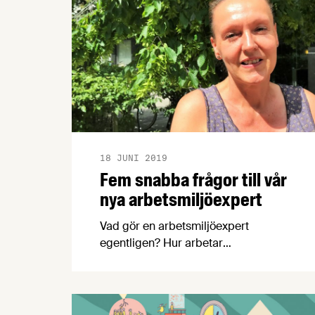
18 JUNI 2019
Fem snabba frågor till vår
nya arbetsmiljöexpert
Vad gör en arbetsmiljöexpert
egentligen? Hur arbetar
livsmedelsindustrin med att minska
olyckor och skador? Och vad kan vi
hjälpa våra medlemmar med när det
gäller arbetsmiljö? För att ta reda på