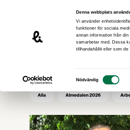
Hoppa till innehåll
Livsmedelsföretagen – till startsidan
Denna webbplats använde
Vi använder enhetsidentifie
funktioner för sociala medi
annan information från din
samarbetar med. Dessa kan
/
Livsmedelsföretagen
Arbetsmiljö
tillhandahållit eller som d
Arbetsmiljö
Samtyckesval
Nödvändig
Alla
Almedalen 2026
Arbe