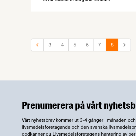
Småföretagarträff som äger rum i
Stockholm den 25 april. Under dagen
kommer våra experter inom bl a
arbetsrätt och arbetsmiljö dela med sig
av sina kunskaper inom olika frågor som
mindre livsmedelsföretag ofta stöter på.
3
4
5
6
7
8
Föregående
Nästa
Prenumerera på vårt nyhetsb
Vårt nyhetsbrev kommer ut 3-4 gånger i månaden och rik
livsmedelsföretagande och den svenska livsmedelsbran
godkänner du Livsmedelsföretagens hantering av per