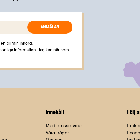
en till min inkorg.
rsonliga information. Jag kan när som
Innehåll
Följ 
Medlemsservice
Linke
Våra frågor
Face
i.se
Om oss
Insta