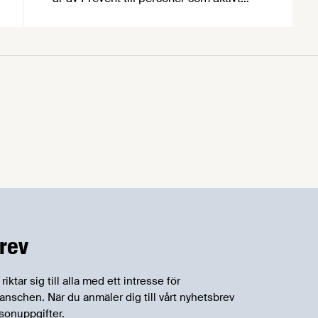
arbetat för att utveckla och förbättra
arbetsmiljön. I år gick priset till två
personer varav produktionsledaren
Christopher Malmqvist på HKScan var
en av dessa. Intresset för att nominera
kandidater har varit större än någonsin
tidigare (omkring 80 bidrag kom in
under våren). Bidragen granskas …
rev
tar sig till alla med ett intresse för
schen. När du anmäler dig till vårt nyhetsbrev
sonuppgifter.