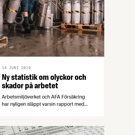
14 JUNI 2019
Ny statistik om olyckor och
skador på arbetet
Arbetsmiljöverket och AFA Försäkring
har nyligen släppt varsin rapport med
arbetsmiljöstatistik för 2018.
Arbetssjukdomar och långa
sjukskrivningar minskar medan antalet
allvarliga arbetsolyckor ligger kvar på