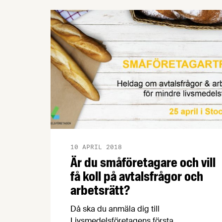
till 2019 års pris – är ditt företag nästa
vinnare?
10 APRIL 2018
Är du småföretagare och vill
få koll på avtalsfrågor och
arbetsrätt?
Då ska du anmäla dig till
Livsmedelsföretagens första