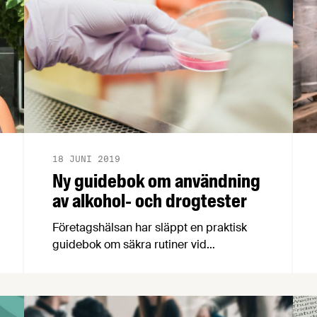
18 JUNI 2019
Ny guidebok om användning
av alkohol- och drogtester
Företagshälsan har släppt en praktisk
guidebok om säkra rutiner vid
användning av alkohol- och drogtester.