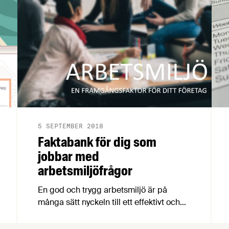
5 SEPTEMBER 2018
Faktabank för dig som
jobbar med
arbetsmiljöfrågor
En god och trygg arbetsmiljö är på
många sätt nyckeln till ett effektivt och
framgångsrikt företag. Mår
medarbetarna bra mår företaget bra! För