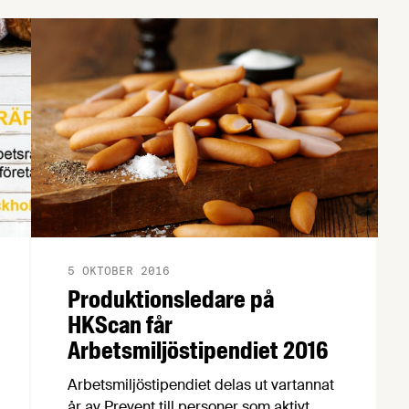
att hjälpa dig i ditt arbetsmiljöarbete har
vi en faktabank med information om
viktiga frågor som buller, ensamarbete,
olyckor och tillbud, mjöldamm, unga i
arbetslivet, inspektioner från
Arbetsmiljöverket, och mycket mer.
5 OKTOBER 2016
Produktionsledare på
HKScan får
Arbetsmiljöstipendiet 2016
Arbetsmiljöstipendiet delas ut vartannat
år av Prevent till personer som aktivt