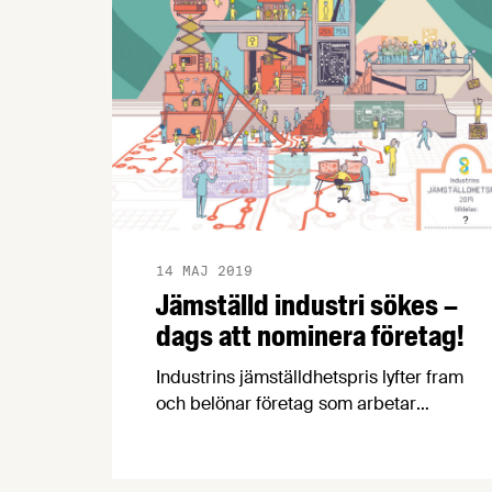
detta vände vi oss till vår splitternya
kollega Heléne Eklöf.
14 MAJ 2019
Jämställd industri sökes –
dags att nominera företag!
Industrins jämställdhetspris lyfter fram
och belönar företag som arbetar
långsiktigt och strategiskt med
jämställdhet och åstadkommer mätbar
förändring. Nu är det dags att nominera