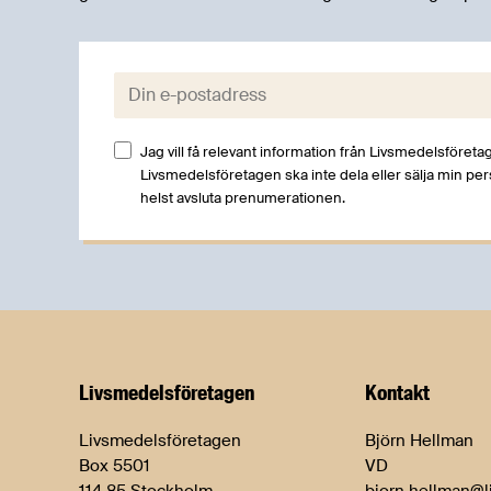
E-post:
Jag vill få relevant information från Livsmedelsföretag
Livsmedelsföretagen ska inte dela eller sälja min pe
helst avsluta prenumerationen.
Livsmedels­företagen
Kontakt
Livsmedelsföretagen
Björn Hellman
Box 5501
VD
114 85 Stockholm
bjorn.hellman@l