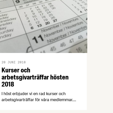
samma nivå som de senaste fyra åren.
20 JUNI 2018
Kurser och
arbetsgivarträffar hösten
2018
I höst erbjuder vi en rad kurser och
arbetsgivarträffar för våra medlemmar.
Redan nu finns information och
anmälningsformulär här på hemsidan.