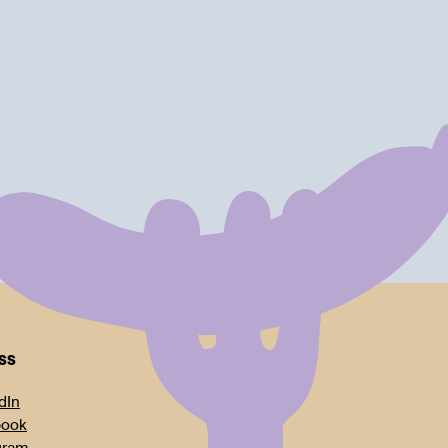
oss
dIn
book
gram