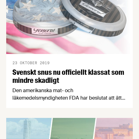
vetenskapligt ska värdera nya kost- och
hälsostudier.
23 OKTOBER 2019
Svenskt snus nu officiellt klassat som
mindre skadligt
Den amerikanska mat- och
läkemedelsmyndigheten FDA har beslutat att åtta
varianter av General snus, tillverkade av Swedish
Match, nu kan märkas med det vetenskapligt
fastlagda påståendet: “Att använda General Snus
istället för cigaretter ger dig en lägre risk för
muncancer, hjärtsjukdom, lungcancer, stroke,