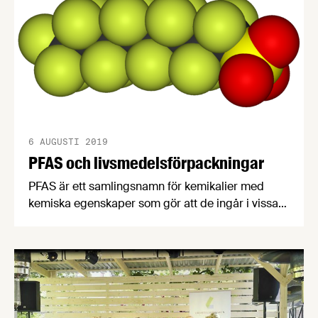
Elisabets sköna semesterstämning.
6 AUGUSTI 2019
PFAS och livsmedelsförpackningar
PFAS är ett samlingsnamn för kemikalier med
kemiska egenskaper som gör att de ingår i vissa
förpackningar. Enligt europeiska
livsmedelssäkerhetsmyndigheten EFSA är
exponeringen av perfluorerade
alkylföreningar (PFOS och PFOA) som kommer
från mat så liten att det tolerabla dagliga intaget
inte överskrids.