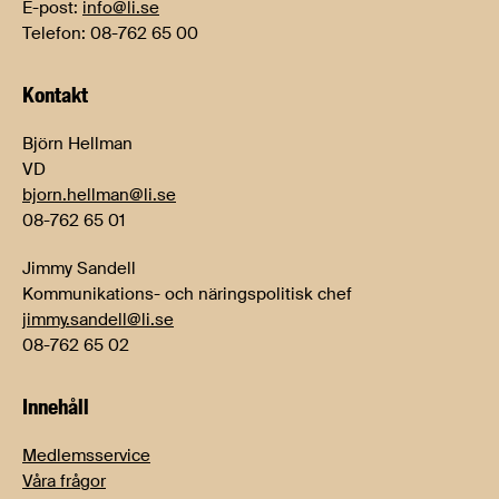
E-post:
info@li.se
Telefon: 08-762 65 00
Kontakt
Björn Hellman
VD
bjorn.hellman@li.se
08-762 65 01
Jimmy Sandell
Kommunikations- och näringspolitisk chef
jimmy.sandell@li.se
08-762 65 02
Innehåll
Medlemsservice
Våra frågor