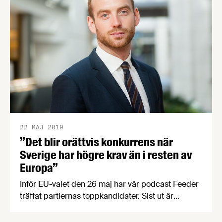
dagen.
22 MAJ 2019
”Det blir orättvis konkurrens när
Sverige har högre krav än i resten av
Europa”
Inför EU-valet den 26 maj har vår podcast Feeder
träffat partiernas toppkandidater. Sist ut är
Miljöpartiets 3:e namn Jakop Dalunde som pratar
om fördelar och nackdelar med inre marknaden,