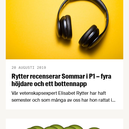
20 AUGUSTI 2019
Rytter recenserar Sommar i P1 – fyra
höjdare och ett bottennapp
Vår vetenskapsexpert Elisabet Rytter har haft
semester och som många av oss har hon rattat in
Sommar i P1. Hon har lyssnat extra noga på fem
sommarvärdar som pratar om hennes
favoritområden mat, hälsa och forskning. Fyra av
dem får tummen upp medan den femte förstörde