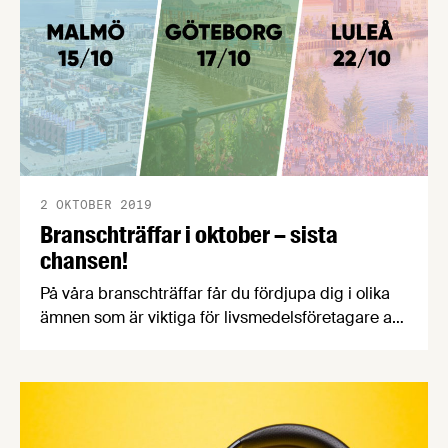
emfysem och kronisk bronkit.”, alltså att snusa är
ett bättre alternativ för den som röker.
2 OKTOBER 2019
Branschträffar i oktober – sista
chansen!
På våra branschträffar får du fördjupa dig i olika
ämnen som är viktiga för livsmedelsföretagare att
ha koll på. Livsmedelsföretagens experter
föreläser och svarar på frågor. Träffen är
dessutom ett utmärkt tillfälle att knyta kontakter
med andra företagare och utbyta erfarenheter.