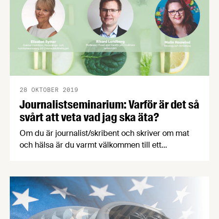
satsningar.
28 OKTOBER 2019
Journalistseminarium: Varför är det så
svårt att veta vad jag ska äta?
Om du är journalist/skribent och skriver om mat
och hälsa är du varmt välkommen till ett
faktaspäckat frukostmöte den 20 november.
Etnologen Malin Haawind kommer att prata om
svenskarnas unika förhållningssätt till mat,
professor Rikard Landberg presenterar de
senaste rönen inom individanpassad kost och
Elisabet Rytter, doktor i nutrition, förklarar hur man