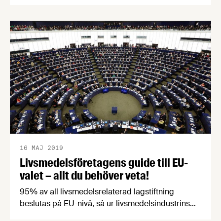
kommit till Moderaternas 3:e namn Jörgen
Warborn som pratar om varför den inre
marknaden är så viktig, farorna med
protektionism, problemet med nationella regler,
Brexit, GMO och mycket mer.
16 MAJ 2019
Livsmedelsföretagens guide till EU-
valet – allt du behöver veta!
95% av all livsmedelsrelaterad lagstiftning
beslutas på EU-nivå, så ur livsmedelsindustrins
perspektiv är EU-valet är minst lika viktigt som