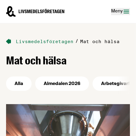
Hoppa till innehåll
Livsmedelsföretagen – till startsidan
Meny
/
Livsmedelsföretagen
Mat och hälsa
Mat och hälsa
Alla
Almedalen 2026
Arbetsgivarfrå