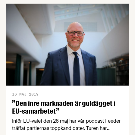
hur EU kan främja FoU, GMO, frihandelsavtal och
mycket mer. Lyssna och läs!
16 MAJ 2019
”Den inre marknaden är guldägget i
EU-samarbetet”
Inför EU-valet den 26 maj har vår podcast Feeder
träffat partiernas toppkandidater. Turen har