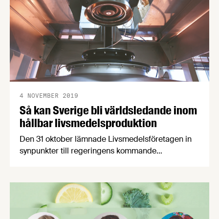
4 NOVEMBER 2019
Så kan Sverige bli världsledande inom
hållbar livsmedelsproduktion
Den 31 oktober lämnade Livsmedelsföretagen in
synpunkter till regeringens kommande
forskningspolitik i form av ett inspel till
forskningspropositionen 2020. Vårt inspel bygger
på åtta konkreta förslag som visar vägen till en
världsledande och hållbar livsmedelsproduktion
genom kraftfulla och innovativt organiserade FoI-