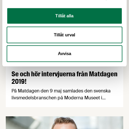
Tillåt alla
Tillåt urval
Avvisa
22 MAJ 2019
Se och hör intervjuerna från Matdagen
2019!
På Matdagen den 9 maj samlades den svenska
livsmedelsbranschen på Moderna Museet i
Stockholm för att gemensamt ta sig an en av vår
tids mest angelägna frågor, folkhälsan. Här har vi
samlat våra intervjuer med några av alla de
spännande personer som medverkade under