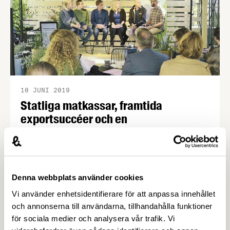
10 JUNI 2019
Statliga matkassar, framtida
exportsuccéer och en
handlingskraftig livsmedelsstrategi
Den 3 juli tog Livsmedelsföretagen och den
svenska livsmedelsindustrin över Almedalen. I en
vacker trädgård mitt i Visby anordnade vi tre
Denna webbplats använder cookies
tankeväckande seminarier om angelägna frågor.
Vi använder enhetsidentifierare för att anpassa innehållet
Bland deltagarna återfanns landsbygdsminister
och annonserna till användarna, tillhandahålla funktioner
Jennie Nilsson, civilminister Ardalan Shekarabi,
för sociala medier och analysera vår trafik. Vi
GD:ar, VD:ar och andra ledande experter,