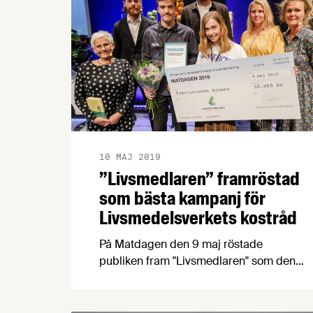
10 MAJ 2019
”Livsmedlaren” framröstad
som bästa kampanj för
Livsmedelsverkets kostråd
På Matdagen den 9 maj röstade
publiken fram "Livsmedlaren" som den
bästa kommunikationskampanjen för
Livsmedelsverkets kostråd. I finalen stod
fyra elevlag från reklamskolorna Berghs