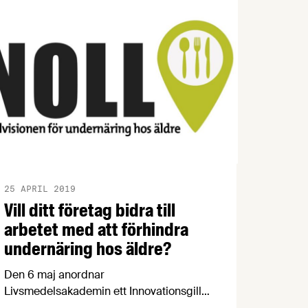
seminarier och debatter som berör
livsmedel, livsmedelsindustrin och
företagande. Hör av dig!
25 APRIL 2019
Vill ditt företag bidra till
arbetet med att förhindra
undernäring hos äldre?
Den 6 maj anordnar
Livsmedelsakademin ett Innovationsgille
i Stockholm med fokus på undernäring