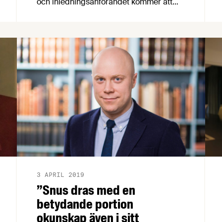
och inledningsanförandet kommer att
hållas av ”livsstilsprofessorn”,
folkbildaren och författaren Mai-Lis
Hellénius. Vi fick tillfälle att intervjua Mai-
Lis om varför hon inriktade sig på
livsstilsmedicin, vilka hälsofaktorer det
pratas för lite om, vad
livsmedelsindustrin kan göra för
folkhälsan och mer.
3 APRIL 2019
”Snus dras med en
betydande portion
okunskap även i sitt