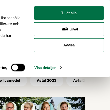
Nyhetsrum
Om oss
Tillåt alla
illhandahålla
ifierare och
Tillåt urval
vi
 du har
Avvisa
ring
Visa detaljer
e livsmedel
Avtal 2023
Avtal 2025