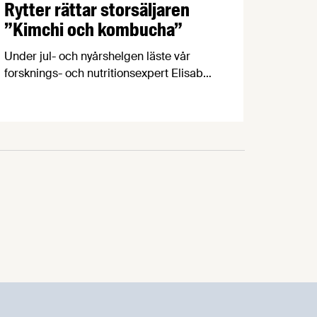
Rytter rättar storsäljaren
”Kimchi och kombucha”
Under jul- och nyårshelgen läste vår
forsknings- och nutritionsexpert Elisabet
Rytter boken ”Kimchi och kombucha” av
Soki Choi. Boken har blivit en storsäljare
och Choi har fått mycket mediatid, men
tyvärr är boken fylld av dålig vetenskap,
ogrundade påståenden och slutsatser
som saknar täckning i forskningen.