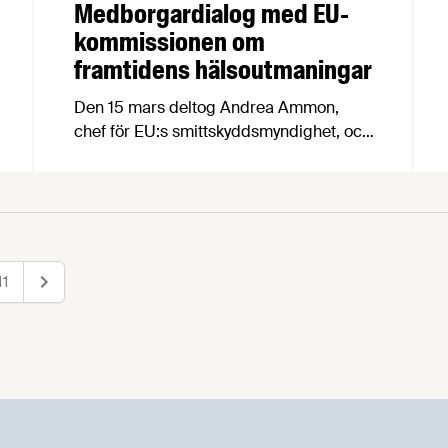
Medborgardialog med EU-
kommissionen om
framtidens hälsoutmaningar
Den 15 mars deltog Andrea Ammon,
chef för EU:s smittskyddsmyndighet, och
Vytenis Andriukaitis, EU-kommissionär
med ansvar för hälsa, i en
medborgardialog om folkhälsa och
hälsorisker på Europahuset i Stockholm.
Många svåra och spännande frågor
avhandlades, och våra kollegor Marie
11
Nästa
Rydén och Patrik Strömer antecknade
flitigt.