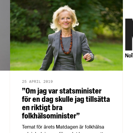
romantiseringen av småskaligt jordbruk,
det egna partiets valslogan, (o)nyttan av
EU-delegationer, nationella regler,
Trump-ängslighet, snusförbud och
mycket mer. Fredrick kommer även att
medverka i EU-debatten på Matdagen
den 9 maj.
25 APRIL 2019
”Om jag var statsminister
för en dag skulle jag tillsätta
en riktigt bra
folkhälsominister”
Temat för årets Matdagen är folkhälsa