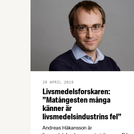
och Hyper Island mot varandra. Det
vinnande laget tog förutom äran hem en
prischeck på 30 000 kr.
29 APRIL 2019
Livsmedelsforskaren:
”Matångesten många
känner är
livsmedelsindustrins fel”
Andreas Håkansson är