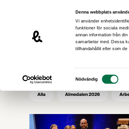
Hoppa till innehåll
Livsmedelsföretagen – till startsidan
Denna webbplats använde
Vi använder enhetsidentifie
funktioner för sociala medi
annan information från din
samarbetar med. Dessa kan
/
Livsmedelsföretagen
Mat och hälsa
tillhandahållit eller som d
Mat och häls
Samtyckesval
Nödvändig
Alla
Almedalen 2026
Arbe