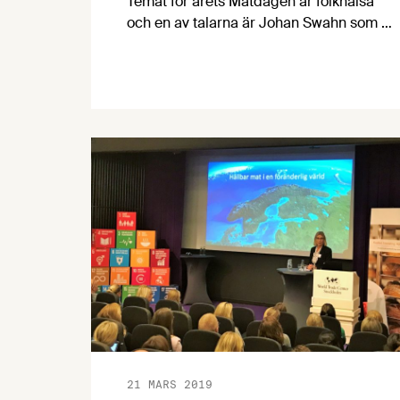
Temat för årets Matdagen är folkhälsa
och en av talarna är Johan Swahn som är
doktor i något så ovanligt som sensorisk
marknadsföring vid Örebro universitet.
Men vad är egentligen sensorisk
marknadsföring? Hur kan det bidra till att
vi äter och dricker mer hälsosamt? Och
vad är det för experiment Johan ska
utsätta oss för på Matdagen?
21 MARS 2019