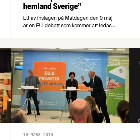
hemland Sverige”
Ett av inslagen på Matdagen den 9 maj
är en EU-debatt som kommer att ledas
av ingen mindre än Fredrik Torehammar.
Fredrik var tidigare chef för public affairs
på Livsmedelsföretagen och sedan mars
i år har han samma titel på Swedish
Match. Vi ställde fem snabba till Fredrik
om hans nya jobb, snus och folkhälsa,
EU:s snusförbud och upplägget inför
debatten.
19 MARS 2019