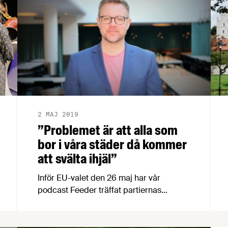
2 MAJ 2019
”Problemet är att alla som
bor i våra städer då kommer
att svälta ihjäl”
Inför EU-valet den 26 maj har vår
podcast Feeder träffat partiernas
toppkandidater. Turen har kommit till
Centerpartiets Fredrick Federley som
inte håller igen när han ger sin syn på