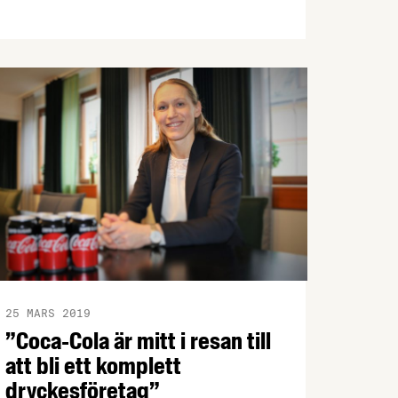
hos äldre, en svår fråga som får alldeles
för lite uppmärksamhet. Tillsammans
med livsmedelsbranschen arbetar
Livsmedelsakademin nu med att ta fram
en strategi för en nationell nollvision för
undernäring hos äldre, och man ser
gärna att fler företag ansluter.
25 MARS 2019
”Coca-Cola är mitt i resan till
att bli ett komplett
dryckesföretag”