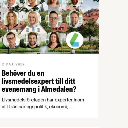
2 MAJ 2019
Behöver du en
livsmedelsexpert till ditt
evenemang i Almedalen?
Livsmedelsföretagen har experter inom
allt från näringspolitik, ekonomi,
hållbarhet och lagstiftning till EU, FoU,
nutrition, arbetsrätt och
livsmedelsexport. Vi ställer gärna upp i