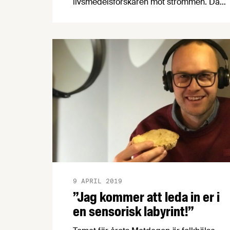
livsmedelsforskaren mot strömmen. Där
andra slentrianmässigt kritiserar
livsmedelsindustrin förklarar Andreas
sakligt och faktabaserat fördelarna med
storskalig livsmedelsproduktion. Han är
aktuell med boken "Mat, myter och
maskiner" och på Matdagen den 9 maj
kommer han att medverka i
panelsamtalet "Fritt från matångest". Läs
vår intervju med Andreas och få ett
smakprov av hans nya bok!
9 APRIL 2019
”Jag kommer att leda in er i
en sensorisk labyrint!”