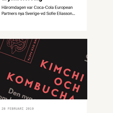
Häromdagen var Coca-Cola European
Partners nya Sverige-vd Sofie Eliasson
Morsink på besök hos
Livsmedelsföretagen. Vi fick en
pratstund med Sofie om hennes första
tid som vd, företagets hållbarhetsarbete,
hur man jobbar med sockerfrågan,
dryckesjättens första nya burkmodell på
47 år och mer.
28 FEBRUARI 2019