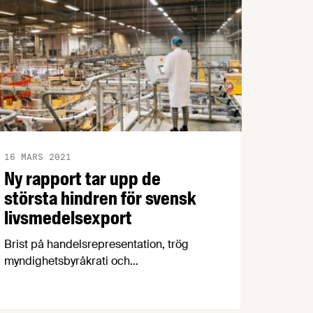
16 MARS 2021
Ny rapport tar upp de
största hindren för svensk
livsmedelsexport
Brist på handelsrepresentation, trög
myndighetsbyråkrati och
protektionistiska exportförbud. Det är
några av hindren som måste undanröjas
för att svensk livsmedelsexport ska