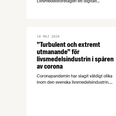
Livsmedelsföretagen ett digitalt
seminarium om vad som krävs för att öka
den svenska livsmedelsexporten.
Medverkar gör bland annat Cecilia
Malmström, tidigare EU-kommissionär,
Sten Tolgfors, fd. handelsminister, och
18 MAJ 2020
Livsmedelsföretagens chefekonom Carl
”Turbulent och extremt
Eckerdal.
utmanande” för
livsmedelsindustrin i spåren
av corona
Coronapandemin har slagit väldigt olika
inom den svenska livsmedelsindustrin.
Många småproducenter har tappat
nästan all försäljning medan andra
företag kämpar med att möta en ökad
efterfrågan. Livsmedelsexporten
tvärstannade i mars, och för företag med