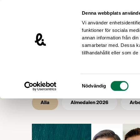
Hoppa till innehåll
Livsmedelsföretagen – till startsidan
Denna webbplats använde
Vi använder enhetsidentifie
funktioner för sociala medi
annan information från din
samarbetar med. Dessa kan
/
/
Livsmedelsföretagen
Nyhetsarkiv
tillhandahållit eller som d
Nyhetsarkiv 
Samtyckesval
Nödvändig
Alla
Almedalen 2026
Arbe