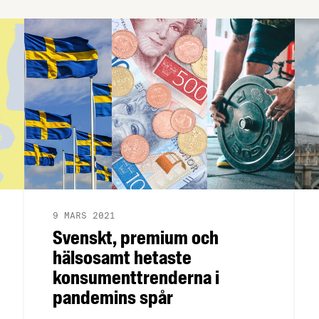
livsmedelsproducenter fram emot ett
starkt andra och tredje kvartal när
corona släpper greppet. Exportmässigt
var 2020 ett svagt år, men 6 av 10
företag räknar med ett ökat intresse för
svenska livsmedel efter corona. Det visar
Livsmedelsföretagens senaste
konjunkturbrev.
9 MARS 2021
Svenskt, premium och
hälsosamt hetaste
konsumenttrenderna i
pandemins spår