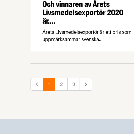
Och vinnaren av Årets
Livsmedelsexportör 2020
är….
Årets Livsmedelsexportör är ett pris som
uppmärksammar svenska
livsmedelsföretag som har haft stora
exportframgångar. I år delas priset ut för
22:a året i rad, och tom den 21 februari
har du möjlighet att nominera företag
som du anser borde hyllas för sin export.
1
2
3
Föregående
Nästa