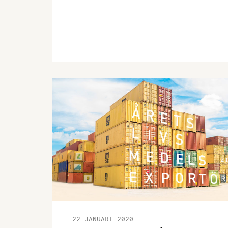
försäljning till hotell och restaurang så
har våren varit nattsvart, visar
Livsmedelsföretagens konjunkturbrev för
Q1 2020.
22 JANUARI 2020