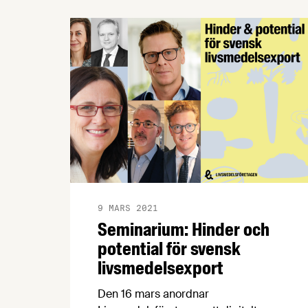
väntar producenterna efter pandemin?
Det här är några av alla frågor som
besvarades på ett seminarium den 3 juni
med Livsmedelsföretagen och Swedish
Match, och nu kan du se det på Youtube!
9 MARS 2021
Seminarium: Hinder och
potential för svensk
livsmedelsexport
Den 16 mars anordnar