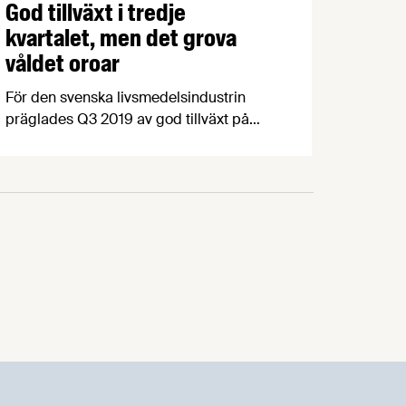
God tillväxt i tredje
kvartalet, men det grova
våldet oroar
För den svenska livsmedelsindustrin
präglades Q3 2019 av god tillväxt på
hemmamarknaden, ökande export och
stigande råvarukostnader. Samtidigt
oroas och påverkas företagen av det allt
grövre våldet i samhället. 39% av
Livsmedelsföretagens medlemmar
uppger att deras anställda känner en
ökad otrygghet på väg till och från jobbet
och 42% har förändrat sina
säkerhetsåtgärder eller tror att det kan
bli aktuellt inom kort.