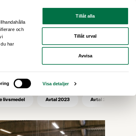
Nyhetsrum
Om oss
Tillåt alla
illhandahålla
ifierare och
Tillåt urval
vi
 du har
Avvisa
sexport
ring
Visa detaljer
e livsmedel
Avtal 2023
Avtal 2025