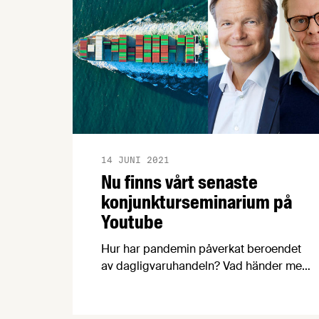
14 JUNI 2021
Nu finns vårt senaste
konjunkturseminarium på
Youtube
Hur har pandemin påverkat beroendet
av dagligvaruhandeln? Vad händer med
livsmedelspriserna? Hur gick svensk
livsmedelsexport 2020? Hur stor är
potentialen för snusexporten? Och vad