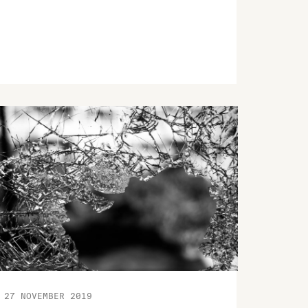
lokalproducerat följt av hälsosamma
alternativ och klimatavtryck.
27 NOVEMBER 2019