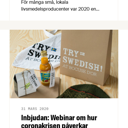
För många små, lokala
livsmedelsproducenter var 2020 en
kamp på liv och död medan större
tillverkare med rikstäckning klarade sig
bättre. När företagen nu går in i 2021
möts man av en fortsatt stark efterfrågan
på svenskproducerat, hårdnande
konkurrens från EMV och stor osäkerhet
kring pandemins utveckling, visar
Livsmedelsföretagens Konjunkturbrev.
31 MARS 2020
Inbjudan: Webinar om hur
coronakrisen påverkar