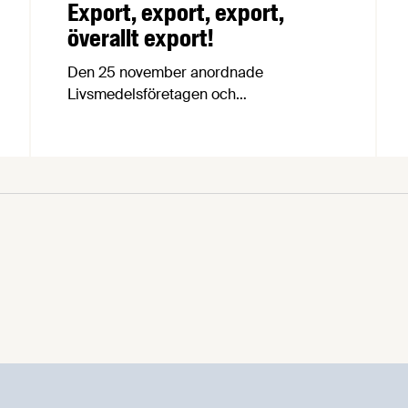
Export, export, export,
överallt export!
Den 25 november anordnade
Livsmedelsföretagen och
Näringsdepartementet för andra året i
rad en fullmatad heldag om svensk
livsmedelsexport. Över hundra deltagare
fick ta del av praktiska tips, inspirerande
tal, insiktsfulla analyser och viktiga
lärdomar om export och hur man kan öka
den.