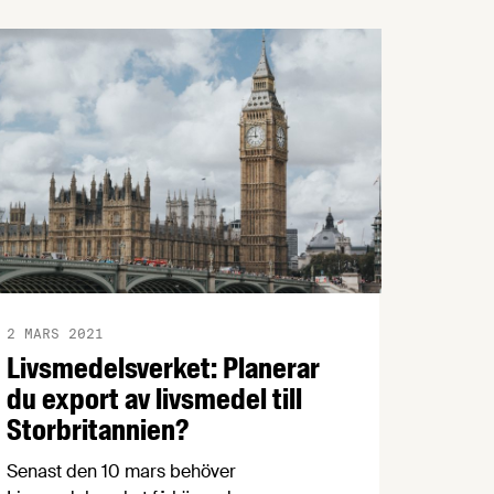
kunna nå sin fulla potential, enligt en ny
rapport från Livsmedelsföretagen.
2 MARS 2021
Livsmedelsverket: Planerar
du export av livsmedel till
Storbritannien?
Senast den 10 mars behöver