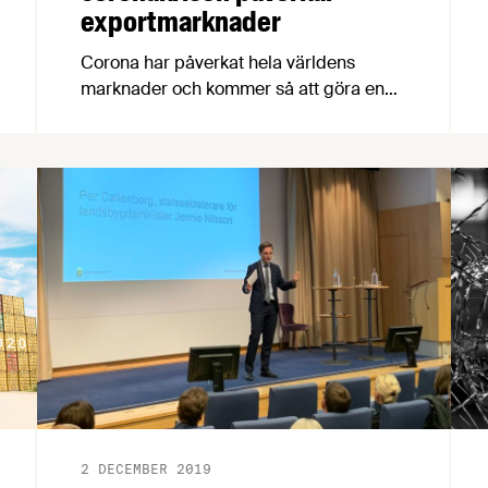
exportmarknader
Corona har påverkat hela världens
marknader och kommer så att göra en
lång tid framöver. Business Swedens
exportprogram Try Swedish kommer
under april månad att bjuda in till tre
stycken webinars på temat ”Effekter av
covid-19 på livsmedelsmarknaden i våra
fokusländer inom programmet”.
2 DECEMBER 2019