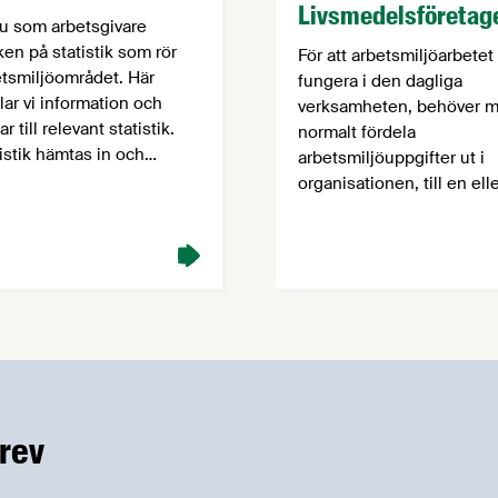
Livsmedelsföretag
du som arbetsgivare
ken på statistik som rör
För att arbetsmiljöarbetet
etsmiljöområdet. Här
fungera i den dagliga
ar vi information och
verksamheten, behöver 
ar till relevant statistik.
normalt fördela
istik hämtas in och
arbetsmiljöuppgifter ut i
visas på olika sätt, med
organisationen, till en ell
mpelvis redovisning per
flera personer med bäst
ngsgren, enligt svensk
möjlighet att planera,
ingsgrensindelning (SNI-
organisera och kontroller
, eller enligt standard för
det förebyggande
sk yrkesklassificering
arbetsmiljöarbetet i prakt
K), vilket bör noteras när
Vilka regler gäller? Av
ror jämförs.
arbetsmiljölagen framgår 
att arbetet ska organisera
att det kan utföras i en s
och …
rev