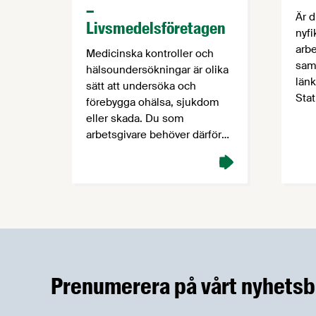
–
Är 
Livsmedelsföretagen
nyfi
arb
Medicinska kontroller och
saml
hälsoundersökningar är olika
länk
sätt att undersöka och
Stat
förebygga ohälsa, sjukdom
redo
eller skada. Du som
exe
arbetsgivare behöver därför
näri
se över vilka slags kontroller
när
som medarbetare kan vara
kod)
berörda av i din verksamhet,
sven
exempelvis på grund av
(SSY
nattarbete, buller,
siff
ergonomiska aspekter eller
vid datorarbete. Vilka regler
gäller? Det är i
Prenumerera på vårt nyhetsb
Arbetsmiljöverkets
föreskrifter AFS 2023:15 …