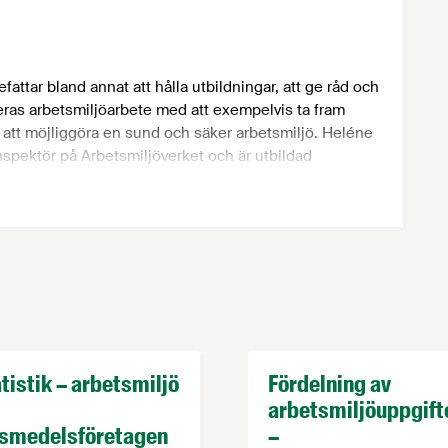
attar bland annat att hålla utbildningar, att ge råd och
deras arbetsmiljöarbete med att exempelvis ta fram
r att möjliggöra en sund och säker arbetsmiljö. Heléne
spektör på Arbetsmiljöverket och är utbildad
 inriktning på industriell ekonomi samt produktion.
tistik – arbetsmiljö
Fördelning av
arbetsmiljöuppgift
vsmedelsföretagen
–