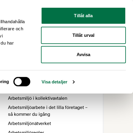
Nyhetsrum
Om oss
Tillåt alla
illhandahålla
ifierare och
Tillåt urval
vi
 du har
Avvisa
ring
Visa detaljer
Allt innehåll
Arbetsmiljö i kollektivavtalen
Arbetsmiljöarbete i det lilla företaget –
så kommer du igång
Arbetsmiljönätverket
Arbetsmiljöregler