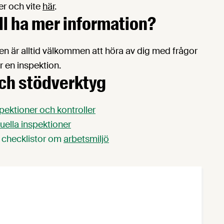
r och vite
här
.
ill ha mer information?
 är alltid välkommen att höra av dig med frågor
r en inspektion.
och stödverktyg
pektioner och kontroller
uella inspektioner
h checklistor om
arbetsmiljö