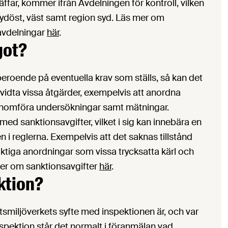
far, kommer ifrån Avdelningen för kontroll, vilken
, sydöst, väst samt region syd. Läs mer om
 avdelningar
här
.
got?
beroende på eventuella krav som ställs, så kan det
 vidta vissa åtgärder, exempelvis att anordna
genomföra undersökningar samt mätningar.
med sanktionsavgifter, vilket i sig kan innebära en
en i reglerna. Exempelvis att det saknas tillstånd
liktiga anordningar som vissa trycksatta kärl och
 mer om sanktionsavgifter
här
.
ktion?
etsmiljöverkets syfte med inspektionen är, och var
pektion står det normalt i föranmälan vad