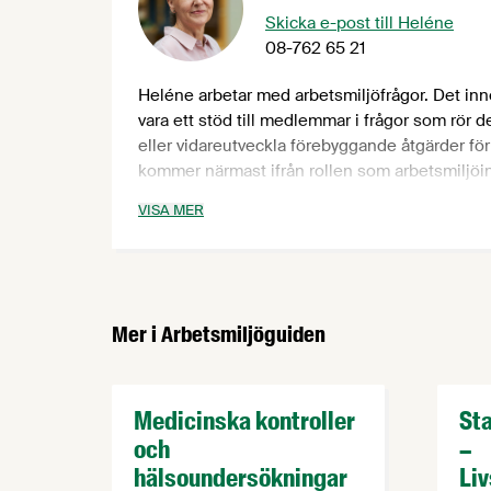
Skicka e-post till Heléne
08-762 65 21
Heléne arbetar med arbetsmiljöfrågor. Det innef
vara ett stöd till medlemmar i frågor som rör 
eller vidareutveckla förebyggande åtgärder fö
kommer närmast ifrån rollen som arbetsmiljöin
högskoleingenjör (BSc) inom maskinteknik med
VISA MER
Mer i Arbetsmiljöguiden
Medicinska kontroller
Sta
och
–
hälsoundersökningar
Li