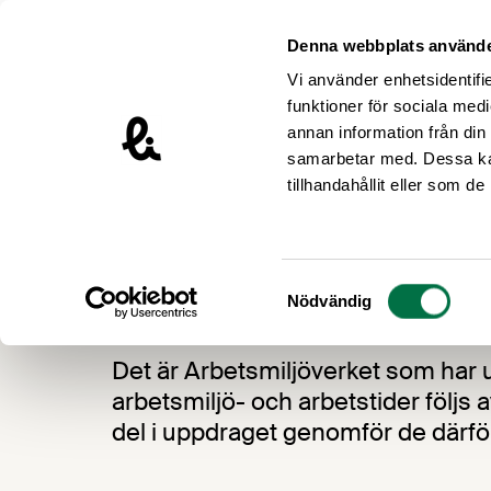
Hoppa till innehåll
Livsmedelsföretagen – till startsidan
Denna webbplats använde
Vi använder enhetsidentifie
funktioner för sociala medi
annan information från din
samarbetar med. Dessa kan
/
tillhandahållit eller som d
Arbetsmiljöguiden
Inspektion från
Inspektion från A
Samtyckesval
Nödvändig
Det är Arbetsmiljöverket som har up
arbetsmiljö- och arbetstider följs
del i uppdraget genomför de därfö