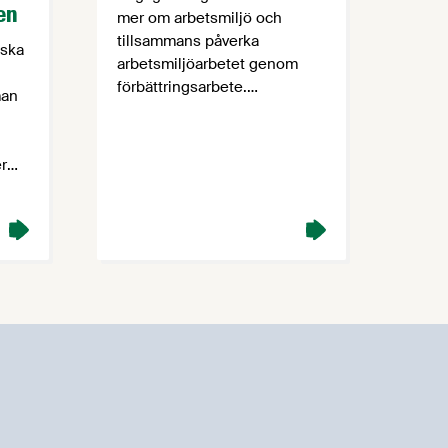
en
mer om arbetsmiljö och
tillsammans påverka
 ska
arbetsmiljöarbetet genom
förbättringsarbete.
man
Livsmedelsföretagen har ett
arbetsmiljönätverk för våra
medlemmar, där du som
er
deltagare både kan få och ge
information.
Arbetsmiljönätverket riktar sig
a
i första hand till dig som
hanterar arbetsmiljöfrågor i
iken.
verksamheten.
det
s så
und