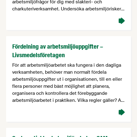
arbetsmiljöfrågor för dig med slakteri- och
charkuteriverksamhet. Undersöka arbetsmiljörisker –
finns det checklistor?
Fördelning av arbetsmiljöuppgifter –
Livsmedelsföretagen
För att arbetsmiljöarbetet ska fungera i den dagliga
verksamheten, behöver man normalt fördela
arbetsmiljöuppgifter ut i organisationen, till en eller
flera personer med bäst möjlighet att planera,
organisera och kontrollera det förebyggande
arbetsmiljöarbetet i praktiken. Vilka regler gäller? Av
arbetsmiljölagen framgår det att arbetet ska
organiseras så att det kan utföras i en sund och …