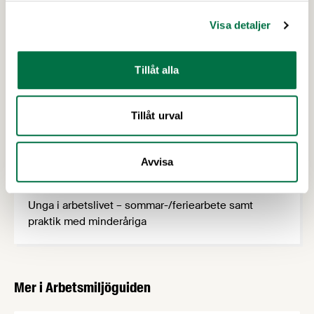
Organisatorisk och social arbetsmiljö – OSA
Visa detaljer
Säkerhetskultur
Samordningsansvar
Tillåt alla
Sanktionsavgifter, böter, straff och vite
Skyddskommitté
Skyddsombudets roll
Tillåt urval
Slakteri, charkuteri & arbetsmiljö
Statistik – arbetsmiljö
Avvisa
Systematiskt arbetsmiljöarbete – SAM
Truckar
Unga i arbetslivet – sommar-/feriearbete samt
praktik med minderåriga
Mer i Arbetsmiljöguiden