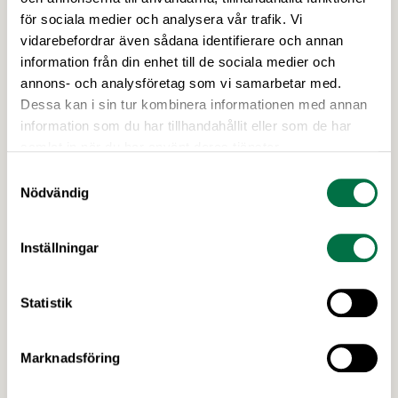
Dator- och bildskärmsarbete
för sociala medier och analysera vår trafik. Vi
Elektromagnetiska fält
vidarebefordrar även sådana identifierare och annan
Ensamarbete
information från din enhet till de sociala medier och
annons- och analysföretag som vi samarbetar med.
Ergonomi
Dessa kan i sin tur kombinera informationen med annan
Fördelning av arbetsmiljöuppgifter
information som du har tillhandahållit eller som de har
Företagshälsovård
samlat in när du har använt deras tjänster.
Första hjälpen och krisstöd
Samtyckesval
Gravida och ammande arbetstagare
Nödvändig
Hälsofrämjande ledarskap
Inspektion från Arbetsmiljöverket
Inställningar
Kränkande särbehandling & diskriminering
Livsmedelsbranschens Informationssystem om
Arbetsmiljö (LIA)
Statistik
Mallar, checklistor & stöd för arbetsmiljöarbetet
Maskiner och CE-märkning
Marknadsföring
Medicinska kontroller och hälsoundersökningar
Olyckor och tillbud