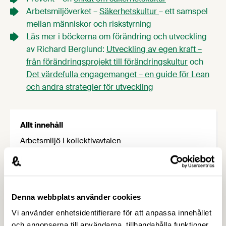
Arbetsmiljöverket –
Säkerhetskultur
– ett samspel
mellan människor och riskstyrning
Läs mer i böckerna om förändring och utveckling
av Richard Berglund:
Utveckling av egen kraft –
från förändringsprojekt till förändringskultur
och
Det värdefulla engagemanget – en guide för Lean
och andra strategier för utveckling
Allt innehåll
Arbetsmiljö i kollektivavtalen
Arbetsmiljöarbete i det lilla företaget – så kommer
du igång
Arbetsmiljönätverket
Arbetsmiljöregler
Denna webbplats använder cookies
Bageri & arbetsmiljö
Vi använder enhetsidentifierare för att anpassa innehållet
Buller
och annonserna till användarna, tillhandahålla funktioner