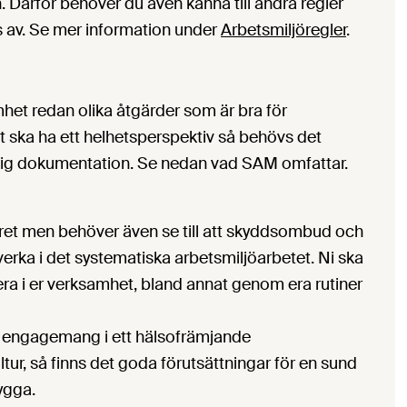
. Därför behöver du även känna till andra regler
s av. Se mer information under
Arbetsmiljöregler
.
het redan olika åtgärder som är bra för
t ska ha ett helhetsperspektiv så behövs det
iftlig dokumentation. Se nedan vad SAM omfattar.
ret men behöver även se till att skyddsombud och
erka i det systematiska arbetsmiljöarbetet. Ni ska
a i er verksamhet, bland annat genom era rutiner
 engagemang i ett hälsofrämjande
tur, så finns det goda förutsättningar för en sund
ygga.