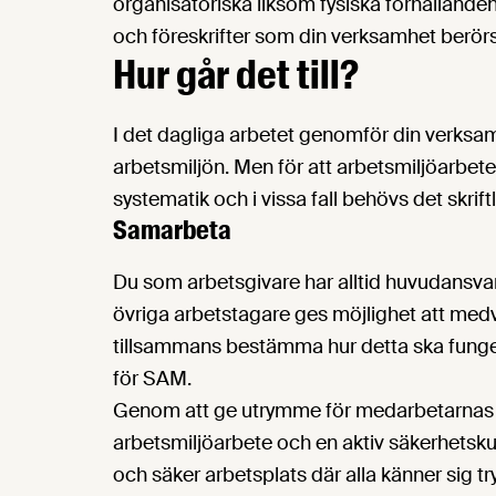
organisatoriska liksom fysiska förhållanden
och föreskrifter som din verksamhet berör
Hur går det till?
I det dagliga arbetet genomför din verksam
arbetsmiljön. Men för att arbetsmiljöarbete
systematik och i vissa fall behövs det skr
Samarbeta
Du som arbetsgivare har alltid huvudansva
övriga arbetstagare ges möjlighet att medv
tillsammans bestämma hur detta ska funger
för SAM.
Genom att ge utrymme för medarbetarnas
arbetsmiljöarbete och en aktiv säkerhetskul
och säker arbetsplats där alla känner sig tr