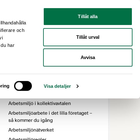
Nyhetsrum
Om oss
Tillåt alla
illhandahålla
ifierare och
Tillåt urval
vi
 du har
Avvisa
ring
Visa detaljer
Allt innehåll
Arbetsmiljö i kollektivavtalen
Arbetsmiljöarbete i det lilla företaget –
så kommer du igång
Arbetsmiljönätverket
Arbetsmiljöregler