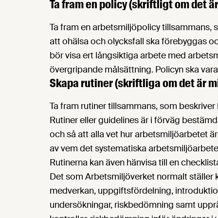
Ta fram en policy (skriftligt om det ä
Ta fram en arbetsmiljöpolicy tillsammans, 
att ohälsa och olycksfall ska förebyggas oc
bör visa ert långsiktiga arbete med arbetsmi
övergripande målsättning. Policyn ska vara s
Skapa rutiner (skriftliga om det är m
Ta fram rutiner tillsammans, som beskriver 
Rutiner eller guidelines är i förväg bestäm
och så att alla vet hur arbetsmiljöarbetet ä
av vem det systematiska arbetsmiljöarbet
Rutinerna kan även hänvisa till en checklista
Det som Arbetsmiljöverket normalt ställer k
medverkan, uppgiftsfördelning, introdukti
undersökningar, riskbedömning samt upprä