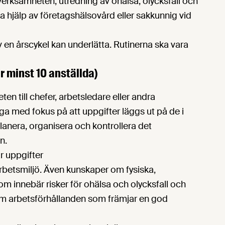
 verksamheten, utredning av ohälsa, olycksfall och
t ta hjälp av företagshälsovård eller sakkunnig vid
 en årscykel kan underlätta. Rutinerna ska vara
är minst 10 anställda)
en till chefer, arbetsledare eller andra
säga med fokus på att uppgifter läggs ut på de i
anera, organisera och kontrollera det
n.
r uppgifter
arbetsmiljö. Även kunskaper om fysiska,
m innebär risker för ohälsa och olycksfall och
 om arbetsförhållanden som främjar en god