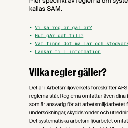
mer specifikt av reglerna om syst
kallas SAM.
Vilka regler gäller?
Hur går det till?
Var finns det mallar och stödver
Länkar till information
Vilka regler gäller?
Det är i Arbetsmiljöverkets föreskrifter
AFS
reglerna står. Reglerna omfattar även dina
som är ansvarig för att arbetsmiljöarbetet fu
undersökningar, skyddsronder och utredn
Det systematiska arbetsmiljöarbetet omfatt