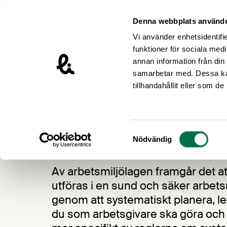
Hoppa till innehåll
Livsmedelsföretagen – till startsidan
Denna webbplats använde
Vi använder enhetsidentifie
funktioner för sociala medi
annan information från din
samarbetar med. Dessa kan
/
tillhandahållit eller som d
Arbetsmiljöguiden
Systematiskt ar
Systematiskt arb
Samtyckesval
Nödvändig
Av arbetsmiljölagen framgår det at
utföras i en sund och säker arbets
genom att systematiskt planera, l
du som arbetsgivare ska göra oc