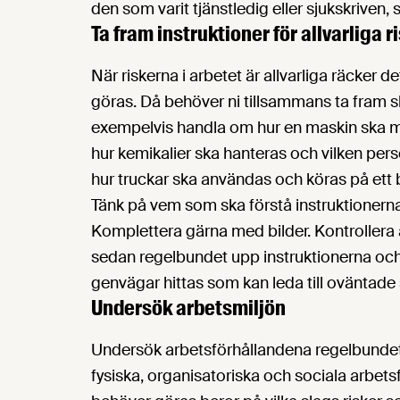
den som varit tjänstledig eller sjukskriven, 
Ta fram instruktioner för allvarliga ris
När riskerna i arbetet är allvarliga räcker 
göras. Då behöver ni tillsammans ta fram skr
exempelvis handla om hur en maskin ska m
hur kemikalier ska hanteras och vilken pe
hur truckar ska användas och köras på ett 
Tänk på vem som ska förstå instruktionerna o
Komplettera gärna med bilder. Kontrollera att
sedan regelbundet upp instruktionerna och se
genvägar hittas som kan leda till oväntade 
Undersök arbetsmiljön
Undersök arbetsförhållandena regelbunde
fysiska, organisatoriska och sociala arbets