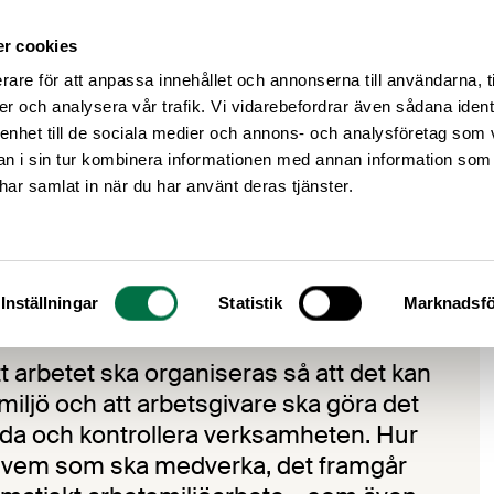
r cookies
Medlemsservice
Våra frågor
rare för att anpassa innehållet och annonserna till användarna, t
er och analysera vår trafik. Vi vidarebefordrar även sådana ident
 enhet till de sociala medier och annons- och analysföretag som 
 i sin tur kombinera informationen med annan information som
e har samlat in när du har använt deras tjänster.
betsmiljöarbete – SAM
etsmiljöarbete – SAM
Inställningar
Statistik
Marknadsfö
t arbetet ska organiseras så att det kan
miljö och att arbetsgivare ska göra det
eda och kontrollera verksamheten. Hur
h vem som ska medverka, det framgår