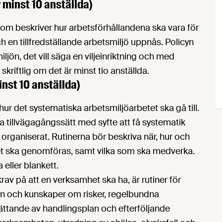
r minst 10 anställda)
som beskriver hur arbetsförhållandena ska vara för
h en tillfredställande arbetsmiljö uppnås. Policyn
ljön, det vill säga en viljeinriktning och med
kriftlig om det är minst tio anställda.
inst 10 anställda)
hur det systematiska arbetsmiljöarbetet ska gå till.
da tillvägagångssätt med syfte att få systematik
r organiserat. Rutinerna bör beskriva när, hur och
et ska genomföras, samt vilka som ska medverka.
 eller blankett.
rav på att en verksamhet ska ha, är rutiner för
on och kunskaper om risker, regelbundna
ttande av handlingsplan och efterföljande