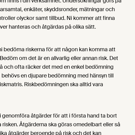
som finns i din verksamhet. Undersökningar görs på
tarsamtal, enkäter, skyddsronder, mätningar och
troller olyckor samt tillbud. Ni kommer att finna
ehöver hanteras och åtgärdas på olika sätt.
i bedöma riskerna för att någon kan komma att
 Bedöm om det är en allvarlig eller annan risk. Det
 på och ofta räcker det med en enkel bedömning
fall behövs en djupare bedömning med hänsyn till
riskmatris. Riskbedömningen ska alltid vara
enomföra åtgärder för att i första hand ta bort
ra risken. Åtgärderna ska göras omedelbart eller så
olika åtgärder beroende på risk och det kan