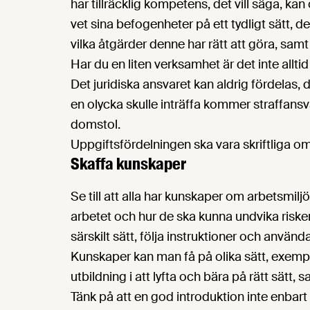
har tillräcklig kompetens, det vill säga, ka
vet sina befogenheter på ett tydligt sätt, det 
vilka åtgärder denne har rätt att göra, samt
Har du en liten verksamhet är det inte allti
Det juridiska ansvaret kan aldrig fördelas, 
en olycka skulle inträffa kommer straffansva
domstol.
Uppgiftsfördelningen ska vara skriftliga om 
Skaffa kunskaper
Se till att alla har kunskaper om arbetsmiljön
arbetet och hur de ska kunna undvika riske
särskilt sätt, följa instruktioner och använ
Kunskaper kan man få på olika sätt, exempe
utbildning i att lyfta och bära på rätt sätt,
Tänk på att en god introduktion inte enbar