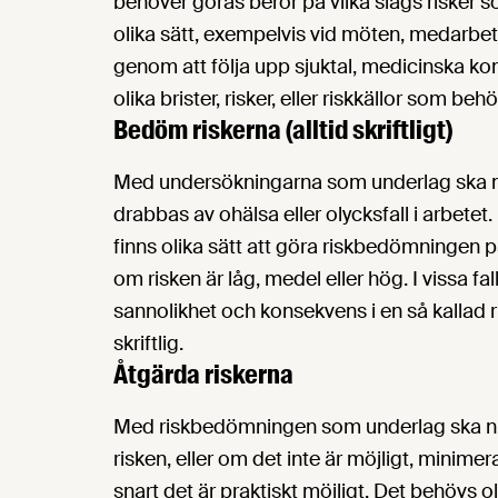
behöver göras beror på vilka slags risker 
olika sätt, exempelvis vid möten, medarbe
genom att följa upp sjuktal, medicinska kon
olika brister, risker, eller riskkällor som b
Bedöm riskerna (alltid skriftligt)
Med undersökningarna som underlag ska n
drabbas av ohälsa eller olycksfall i arbetet.
finns olika sätt att göra riskbedömningen
om risken är låg, medel eller hög. I vissa 
sannolikhet och konsekvens i en så kallad 
skriftlig.
Åtgärda riskerna
Med riskbedömningen som underlag ska ni g
risken, eller om det inte är möjligt, minime
snart det är praktiskt möjligt. Det behövs 