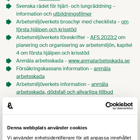
Svenska rådet för hjärt- och lungräddning –
information och
utbildningsfilmer
Arbetsmiljöverkets broschyr med checklista –
om
första hjälpen och krisstöd
Arbetsmiljöverkets föreskrifter –
AFS 2023:2
om
planering och organisering av arbetsmiljön, kapitel
4 om första hjälpen och krisstöd
Anmäla arbetsskada –
www.anmalarbetsskada.se
Försäkringskassans information –
anmäla
arbetsskada
Arbetsmiljöverkets information –
anmäla
arbetsskada, dödsfall och allvarliga tillbud
SOS alarm –
viktiga telefonnummer
Kontaktperson
Denna webbplats använder cookies
Vi använder enhetsidentifierare för att anpassa innehållet
Heléne Eklöf