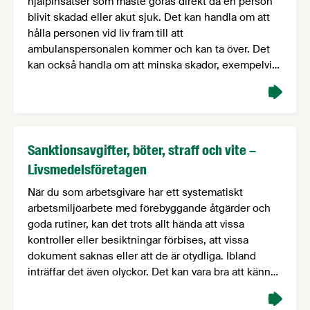
hjälpinsatser som måste göras direkt då en person
blivit skadad eller akut sjuk. Det kan handla om att
hålla personen vid liv fram till att
ambulanspersonalen kommer och kan ta över. Det
kan också handla om att minska skador, exempelvis
när någon har fått stänk av …
Sanktionsavgifter, böter, straff och vite –
Livsmedelsföretagen
När du som arbetsgivare har ett systematiskt
arbetsmiljöarbete med förebyggande åtgärder och
goda rutiner, kan det trots allt hända att vissa
kontroller eller besiktningar förbises, att vissa
dokument saknas eller att de är otydliga. Ibland
inträffar det även olyckor. Det kan vara bra att känna
till att det i vissa fall kan bli påföljder som …