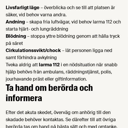
Livsfarligt läge
– överblicka och se till att platsen är
säker, vid behov varna andra.
Andning
– skapa fria luftvägar, vid behov larma 112 och
starta hjärt- och lungräddning
Blödning
– stoppa yttre blödning genom att hålla tryck
på såret
Cirkulationssvikt/chock
– låt personen ligga ned
samt förhindra avkylning
Tveka aldrig att
larma 112
i en nödsituation när snabb
hjälp behövs från ambulans, räddningstjänst, polis,
jourhavande präst eller giftinformation.
Ta hand om berörda och
informera
Efter det akuta skedet, överväg om anhörig till den
skadade behöver kontaktas. Se därefter till att övriga
berörda tas om hand på bästa sätt och med omtanke.