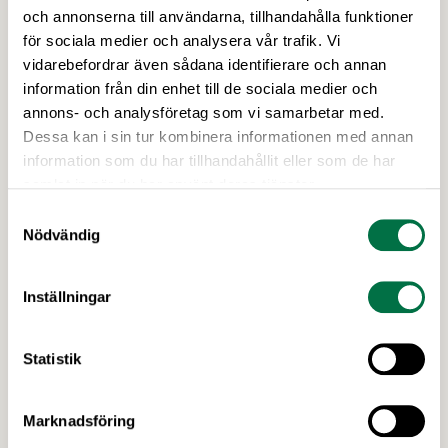
Arbetsmiljöexpert
och annonserna till användarna, tillhandahålla funktioner
för sociala medier och analysera vår trafik. Vi
Skicka e-post till Heléne
vidarebefordrar även sådana identifierare och annan
08-762 65 21
information från din enhet till de sociala medier och
annons- och analysföretag som vi samarbetar med.
Heléne arbetar med arbetsmiljöfrågor. Det innefattar
bland annat att hålla utbildningar, att ge råd och vara
Dessa kan i sin tur kombinera informationen med annan
ett stöd till medlemmar i frågor som rör deras
information som du har tillhandahållit eller som de har
arbetsmiljöarbete med att exempelvis ta fram eller
samlat in när du har använt deras tjänster.
vidareutveckla förebyggande åtgärder för att
Samtyckesval
VISA MER
möjliggöra en sund och säker arbetsmiljö. Heléne
Nödvändig
kommer närmast ifrån rollen som
arbetsmiljöinspektör på Arbetsmiljöverket och är
utbildad högskoleingenjör (BSc) inom maskinteknik
Inställningar
Allt innehåll
med inriktning på industriell ekonomi samt
produktion.
Arbetsmiljö i kollektivavtalen
Statistik
Arbetsmiljöarbete i det lilla företaget – så kommer
du igång
Arbetsmiljönätverket
Marknadsföring
Arbetsmiljöregler