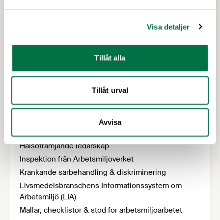
Bageri & arbetsmiljö
Buller
Visa detaljer
Dator- och bildskärmsarbete
Elektromagnetiska fält
Tillåt alla
Ensamarbete
Ergonomi
Tillåt urval
Fördelning av arbetsmiljöuppgifter
Företagshälsovård
Första hjälpen och krisstöd
Avvisa
Gravida och ammande arbetstagare
Hälsofrämjande ledarskap
Inspektion från Arbetsmiljöverket
Kränkande särbehandling & diskriminering
Livsmedelsbranschens Informationssystem om
Arbetsmiljö (LIA)
Mallar, checklistor & stöd för arbetsmiljöarbetet