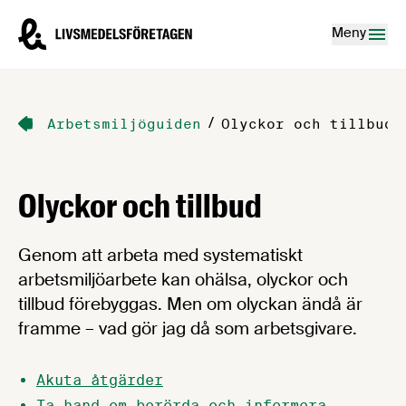
Hoppa till innehåll
Livsmedelsföretagen – till startsidan
Meny
/
Arbetsmiljöguiden
Olyckor och tillbud
Olyckor och tillbud
Genom att arbeta med systematiskt
arbetsmiljöarbete kan ohälsa, olyckor och
tillbud förebyggas. Men om olyckan ändå är
framme – vad gör jag då som arbetsgivare.
Akuta åtgärder
Ta hand om berörda och informera